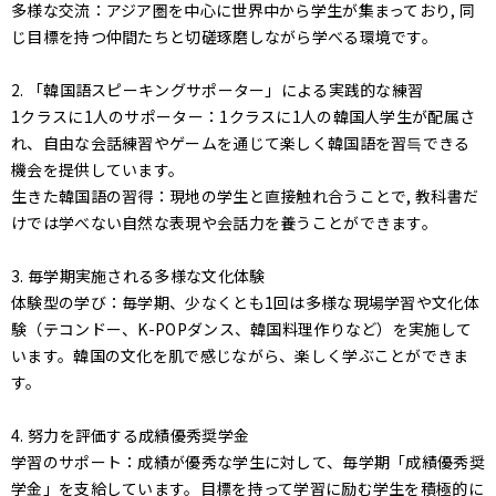
多様な交流：アジア圏を中心に世界中から学生が集まっており, 同
じ目標を持つ仲間たちと切磋琢磨しながら学べる環境です。
2. 「韓国語スピーキングサポーター」による実践的な練習
1クラスに1人のサポーター：1クラスに1人の韓国人学生が配属さ
れ、自由な会話練習やゲームを通じて楽しく韓国語を習득できる
機会を提供しています。
生きた韓国語の習得：現地の学生と直接触れ合うことで, 教科書だ
けでは学べない自然な表現や会話力を養うことができます。
3. 毎学期実施される多様な文化体験
体験型の学び：毎学期、少なくとも1回は多様な現場学習や文化体
験（テコンドー、K-POPダンス、韓国料理作りなど）を実施して
います。韓国の文化を肌で感じながら、楽しく学ぶことができま
す。
4. 努力を評価する成績優秀奨学金
学習のサポート：成績が優秀な学生に対して、毎学期「成績優秀奨
学金」を支給しています。目標を持って学習に励む学生を積極的に