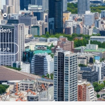
を。
rders.
チャット