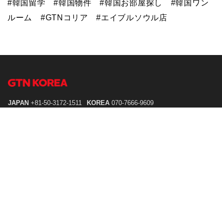
#韓国留学 #韓国物件 #韓国お部屋探し #韓国ワン
ルーム #GTNコリア #エイブルソウル店
JAPAN
+81-50-3172-1511
KOREA
070-7666-9609
E-MAIL
gtnkr@gtn.co.jp
ADD.
7F, 122, Jong-ro, Jongno-gu, Seoul, Republic of Korea
利用規約
個人情報処理方針
한국어 사이트로 이동하기
LINEで問合せ