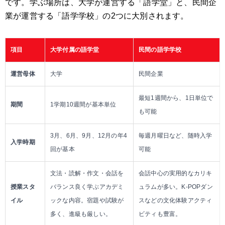
です。学ぶ場所は、大学が運営する「語学堂」と、民間企
業が運営する「語学学校」の2つに大別されます。
項目
大学付属の語学堂
民間の語学学校
運営母体
大学
民間企業
最短1週間から、1日単位で
期間
1学期10週間が基本単位
も可能
3月、6月、9月、12月の年4
毎週月曜日など、随時入学
入学時期
回が基本
可能
文法・読解・作文・会話を
会話中心の実用的なカリキ
授業スタ
バランス良く学ぶアカデミ
ュラムが多い。K-POPダン
イル
ックな内容。宿題や試験が
スなどの文化体験アクティ
多く、進級も厳しい。
ビティも豊富。