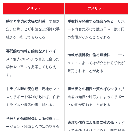
メリット
デメリット
【出発12～9ヶ月前】情報収集＆プランニング
時間と労力の大幅な削減
：学校選
手数料が発生する場合がある
：サポ
【出発9～6ヶ月前】学校・プログラム決定＆出願
定、出願、ビザ申請など煩雑な手
ート内容に応じて数万円〜十数万円
続きを代行してもらえる。
の費用がかかることがある。
【出発6～4ヶ月前】学費支払い＆ビザ申請準備
専門的な情報と的確なアドバイ
【出発4～2ヶ月前】ビザ申請＆航空券・滞在先手配
情報が提携校に偏る可能性
：エージ
ス
：個人のレベルや目的に合った
ェントによっては紹介される学校が
学校やプランを提案してもらえ
【出発2～1ヶ月前】海外留学保険＆各種手続き
限定されることがある。
る。
【出発1ヶ月前～直前】最終準備＆荷造り
トラブル時の安心感
：現地オフィ
担当者との相性や質のばらつき
：担
スやサポート体制があれば、住居
当者の知識や対応力によってサポー
韓国留学に関するよくある質問（FAQ）
トラブルや病気の際に頼れる。
トの質が変わることがある。
まとめ
学校との信頼関係による特典
：エ
過度な依存による自立性の低下
：す
ージェント経由ならではの奨学金
べてを任せきりにすると、問題解決