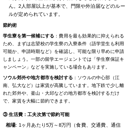
ん。2人部屋以上が基本で、門限や外泊届などのルー
ルが定められています。
節約術
学生寮を第一候補にする
：費用を最も効果的に抑えられる
ため、まずは志望校の学生寮の入寮条件（語学堂生も利用
可能か、申請時期など）を確認し、可能な限り早めに申請
しましょう。一部の留学エージェントでは「学生寮保証キ
ャンペーン」などを実施している場合もあります。
ソウル郊外や地方都市を検討する
：ソウルの中心部（江
南、弘大など）は家賃が高騰しています。地下鉄で少し離
れた郊外や、釜山・大邱などの地方都市を検討するだけ
で、家賃を大幅に節約できます。
③ 生活費：工夫次第で節約可能
相場
: 1ヶ月あたり5万～8万円（食費、交通費、通信