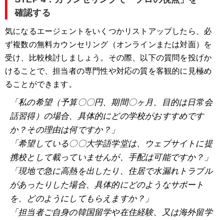
確認する
気になるエージェントをいくつかリストアップしたら、必
ず複数の無料カウンセリング（オンラインまたは対面）を
受け、比較検討しましょう。その際、以下の質問を投げか
けることで、担当者の専門性や対応の質を客観的に見極め
ることができます。
「私の希望（予算〇〇円、期間〇ヶ月、目的は日常会
話習得）の場合、具体的にどの学校がおすすめです
か？その理由は何ですか？」
「希望している〇〇大学語学堂は、ウェブサイトに提
携校として載っていませんが、手配は可能ですか？」
「現地で急に高熱を出したり、住居で水漏れトラブル
があったりした場合、具体的にどのようなサポート
を、どのようにしてもらえますか？」
「担当者ご自身の韓国留学や在住経験、又は海外留学