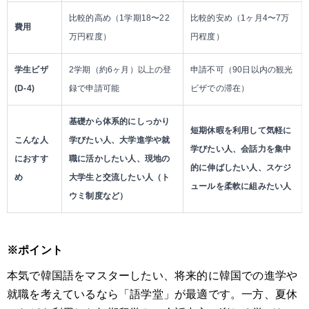
比較的高め（1学期18〜22
比較的安め（1ヶ月4〜7万
費用
万円程度）
円程度）
学生ビザ
2学期（約6ヶ月）以上の登
申請不可（90日以内の観光
(D-4)
録で申請可能
ビザでの滞在）
基礎から体系的にしっかり
短期休暇を利用して気軽に
こんな人
学びたい人、大学進学や就
学びたい人、会話力を集中
におすす
職に活かしたい人、現地の
的に伸ばしたい人、スケジ
め
大学生と交流したい人（ト
ュールを柔軟に組みたい人
ウミ制度など）
※ポイント
本気で韓国語をマスターしたい、将来的に韓国での進学や
就職を考えているなら「語学堂」が最適です。一方、夏休