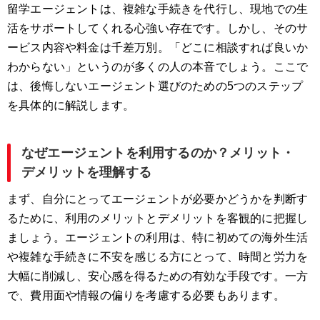
留学エージェントは、複雑な手続きを代行し、現地での生
STEP 5：複数社を比較し、総合的に判断する
活をサポートしてくれる心強い存在です。しかし、そのサ
【期間・目的別】韓国留学の費用、総額はいくら？
ービス内容や料金は千差万別。「どこに相談すれば良いか
わからない」というのが多くの人の本音でしょう。ここで
費用の内訳を徹底解剖！何にいくらかかる？
は、後悔しないエージェント選びのための5つのステップ
を具体的に解説します。
あなたに合うのはどれ？留学スタイル別徹底比較
なぜエージェントを利用するのか？メリット・
語学留学：語学堂 vs 民間語学学校
デメリットを理解する
大学・大学院留学（正規留学）
まず、自分にとってエージェントが必要かどうかを判断す
るために、利用のメリットとデメリットを客観的に把握し
ワーキングホリデー
ましょう。エージェントの利用は、特に初めての海外生活
や複雑な手続きに不安を感じる方にとって、時間と労力を
専門留学
大幅に削減し、安心感を得るための有効な手段です。一方
で、費用面や情報の偏りを考慮する必要もあります。
韓国留学 出発までのやることリスト