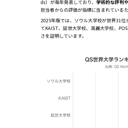
ds）が毎年発表しており、
学術的な評判
担当者からの評価が指標に含まれている
留学生のための実用情報ガイド
2025年版では、ソウル大学校が世界31
てKAIST、延世大学校、高麗大学校、PO
入学の鍵「TOPIK」とは？
さを証明しています。
学費と奨学金制度
卒業後の進路と就職
まとめ