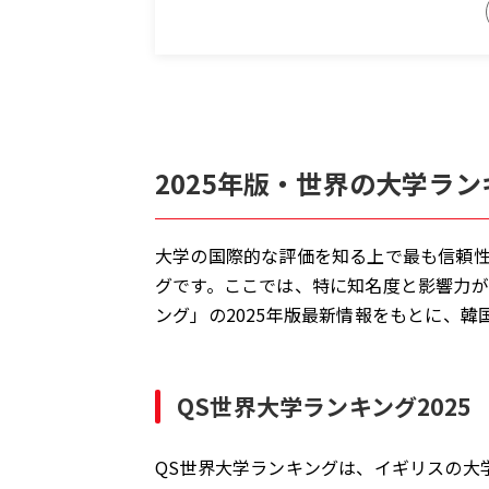
THE世界大学ランキング2025
なぜ評価機関で順位が違うのか？
韓国トップ大学を徹底解剖！「SKY」から
2025年版・世界の大学ラ
ソウル大学校（SNU）：韓国の最高学府
大学の国際的な評価を知る上で最も信頼
グです。ここでは、特に知名度と影響力が
延世大学校（Yonsei）：国際色豊かな
ング」の2025年版最新情報をもとに、
高麗大学校（Korea）：伝統とプライ
QS世界大学ランキング2025
KAIST & POSTECH：世界レベルの理
QS世界大学ランキングは、イギリスの大学評価
「ソソンハン」：SKYに次ぐ名門私立大