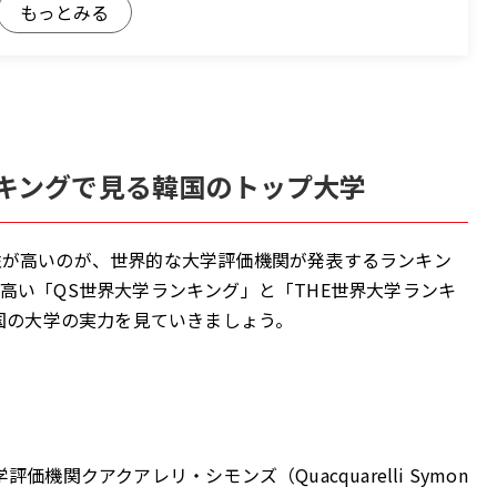
理工系名門まで
ンキングで見る韓国のトップ大学
性が高いのが、世界的な大学評価機関が発表するランキン
高い「QS世界大学ランキング」と「THE世界大学ランキ
名門私立
韓国の大学の実力を見ていきましょう。
ドの総合大学
工系大学
機関クアクアレリ・シモンズ（Quacquarelli Symon
学群