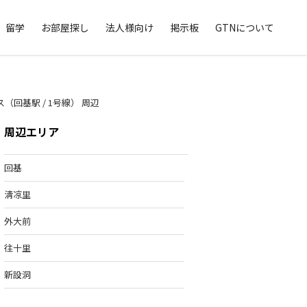
留学
お部屋探し
法人様向け
掲示板
GTNについて
回基駅 / 1号線） 周辺
周辺エリア
回基
淸凉里
外大前
往十里
新設洞