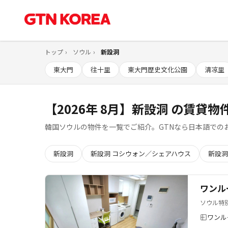
トップ
ソウル
新設洞
東大門
往十里
東大門歴史文化公園
淸凉里
【2026年 8月】新設洞 の賃貸物件
韓国ソウルの物件を一覧でご紹介。GTNなら日本語での
新設洞
新設洞 コシウォン／シェアハウス
新設洞
ワンル
ソウル特
ワンル