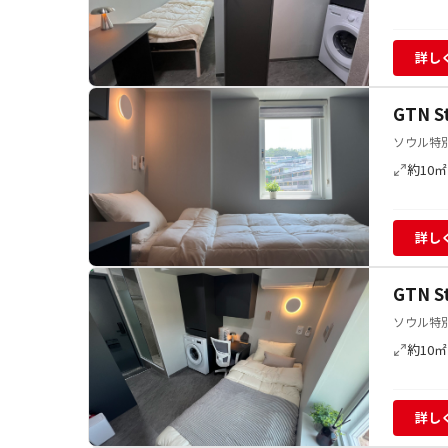
詳し
GTN 
ソウル特別
約10㎡
詳し
GTN 
ソウル特別
約10㎡
詳し