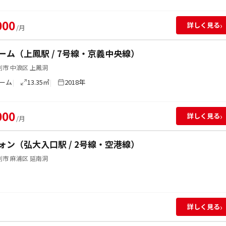
000
›
詳しく見る
/月
ーム（上鳳駅 / 7号線・京義中央線）
市 中浪区 上鳳洞
ーム
13.35㎡
2018年
000
›
詳しく見る
/月
ォン（弘大入口駅 / 2号線・空港線）
市 麻浦区 延南洞
›
詳しく見る