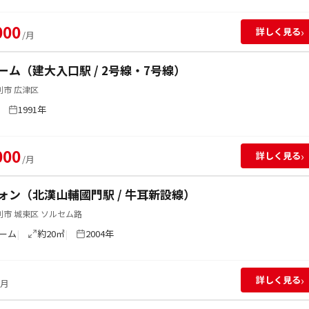
000
›
詳しく見る
/月
ーム（建大入口駅 / 2号線・7号線）
別市 広津区
1991年
000
›
詳しく見る
/月
ォン（北漢山輔國門駅 / 牛耳新設線）
市 城東区 ソルセム路
ーム
約20㎡
2004年
›
詳しく見る
/月