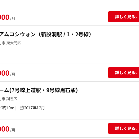
000
›
詳しく見る
/月
アムコシウォン（新設洞駅 / 1・2号線）
別市 東大門区
000
›
詳しく見る
/月
ーム(7号線上道駅・9号線黒石駅)
別市 銅雀区
約19㎡
2017年12月
000
›
詳しく見る
/月