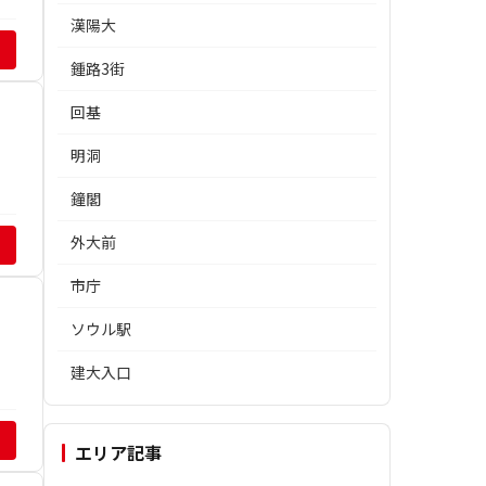
漢陽大
鍾路3街
回基
明洞
鐘閣
外大前
市庁
ソウル駅
建大入口
エリア記事