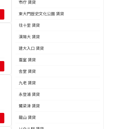
市庁 賃貸
東大門歴史文化公園 賃貸
往十里 賃貸
漢陽大 賃貸
建大入口 賃貸
蚕室 賃貸
舎堂 賃貸
九老 賃貸
永登浦 賃貸
鷺梁津 賃貸
龍山 賃貸
ソウル駅 賃貸