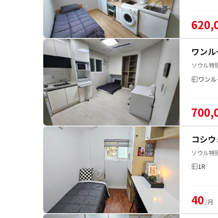
620,
ワンル
ソウル特別
ワンル
700,
コシウ
ソウル特別
1R
40
/月