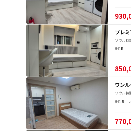
930,
プレミ
ソウル特
1R
850,
ワンル
ソウル特
1 R
770,