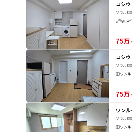
コシウ
ソウル特別
約15㎡
75万
コシウ
ソウル特別
ワンル
75万
ワンル
ソウル特
ワンル