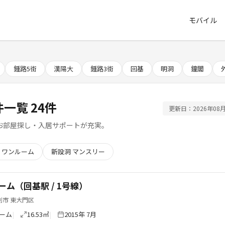
モバイル
鍾路5街
漢陽大
鍾路3街
回基
明洞
鐘閣
一覧 24件
更新日：2026年08月
お部屋探し・入居サポートが充実。
 ワンルーム
新設洞 マンスリー
ーム（回基駅 / 1号線）
別市 東大門区
ーム
16.53㎡
2015年 7月