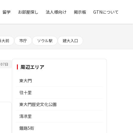
留学
お部屋探し
法人様向け
掲示板
GTNについて
外大前
市庁
ソウル駅
建大入口
07日
周辺エリア
東大門
往十里
東大門歴史文化公園
淸凉里
鍾路5街