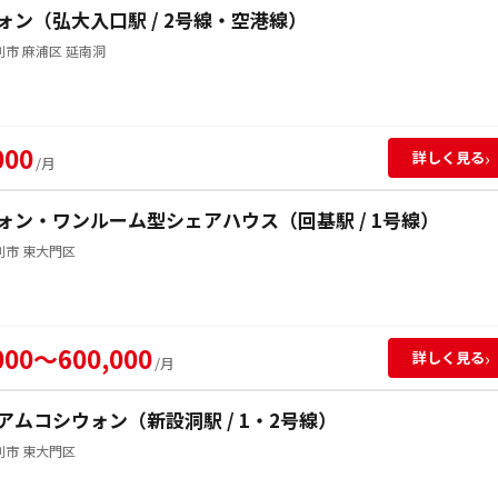
ォン（弘大入口駅 / 2号線・空港線）
市 麻浦区 延南洞
000
›
詳しく見る
/月
ォン・ワンルーム型シェアハウス（回基駅 / 1号線）
別市 東大門区
000～600,000
›
詳しく見る
/月
アムコシウォン（新設洞駅 / 1・2号線）
別市 東大門区