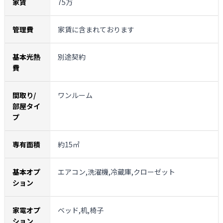
家賃
75万
管理費
家賃に含まれております
基本光熱
別途契約
費
間取り/
ワンルーム
部屋タイ
プ
専有面積
約15㎡
基本オプ
エアコン,洗濯機,冷蔵庫,クローゼット
ション
家電オプ
ベッド,机,椅子
ション