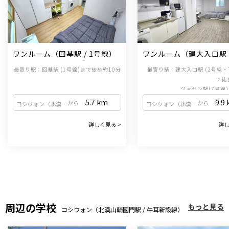
ワンルーム（回基駅 / 1号線）
ワンルーム（建大入口駅 /
線・7号線）
最寄り駅：回基駅 (1号線)まで徒歩約10分
最寄り駅：建大入口駅 (2号線・
で徒
                        ジャヤン駅(
5.7
km
9.9
から
から
コシウォン（北漢山輔國門駅 / 牛耳新設線）
コシウォン（北漢山輔國門駅 / 牛耳新設線）
詳しく見る >
詳し
周辺の学校
もっと見る
コシウォン（北漢山輔國門駅 / 牛耳新設線）