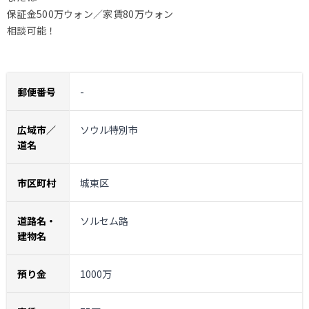
保証金500万ウォン／家賃80万ウォン
相談可能！
郵便番号
-
広域市／
ソウル特別市
道名
市区町村
城東区
道路名・
ソルセム路
建物名
預り金
1000万