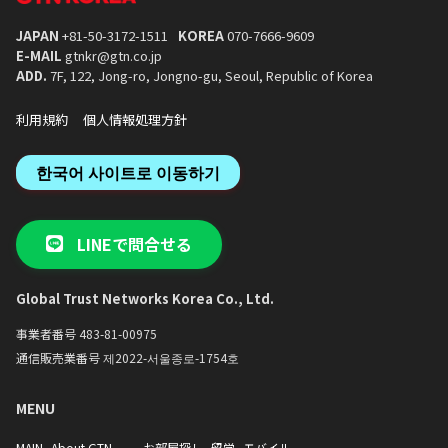
化を紹介し合う「文化エキスポ」を開催。
で、効率よくステップアップできます。
講義や外国人留学生のためのサポ
あなたの国の文化を紹介する良い機会にも
グラムを完備。海外からの学生を
JAPAN
+81-50-3172-1511
KOREA
070-7666-9609
・体育大会（秋学期）：楽しい体育大会
なります！
え入れる文化が根付いて
E-MAIL
gtnkr@gtn.co.jp
で、クラスや学校の仲間たちと絆を深める
4. 体系的な「正規課程」で確
ADD.
7F, 122, Jong-ro, Jongno-gu, Seoul, Republic of Korea
ことができます。
多国籍な学習環境：世界各地から
・多様な体験活動：K-POPダンスクラス、
仲間と交流しながら、韓国語と韓
利用規約
個人情報処理方針
韓国の公演観覧、料理体験など、様々なア
深く学
クティビティを通じて、韓国の文化を肌で
集中的なカリキュラム：10週間・
感じることができます。
間の密度の高い授業を通じて、基
한국어 사이트로 이동하기
4. 韓国人学生との交流で会話力UP！
用まで体系的にスキルアップで
韓国人の学生1名とペアになり、メンタリ
ングやチュートリング（個別指導）を受け
5. 進学を目指すなら「大学韓
LINEで問合せる
られます。これにより、授業外で自然な韓
韓国での大学・大学院進学を目指
国語会話を練習したり、リアルな韓国文化
化したコー
を学ぶ貴重な機会を得ることができます。
5. 充実した奨学金制度
・アカデミックな韓国語：レポー
Global Trust Networks Korea Co., Ltd.
成績奨学金やサポーターズ奨学金など、あ
発表など、大学生活に必要な専門
なたの留学生活を応援するための様々な奨
語能力を重点的に養
事業者番号 483-81-00975
学金制度を運営しています。目標達成に向
・少人数クラスと奨学金：少人数
けて、モチベーション高く学習に励んでく
細やかな指導が受けられるほか、
通信販売業番号 제2022-서울종로-1754호
ださい！
学金制度があなたの挑戦を後押し
MENU
6. 学びを広げる多彩な
・特別補習：ハングルや発音を基
MAIN
About GTN
お部屋探し
留学
モバイル