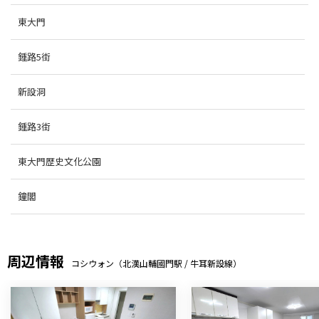
東大門
鍾路5街
新設洞
鍾路3街
東大門歴史文化公園
鐘閣
周辺情報
コシウォン（北漢山輔國門駅 / 牛耳新設線）