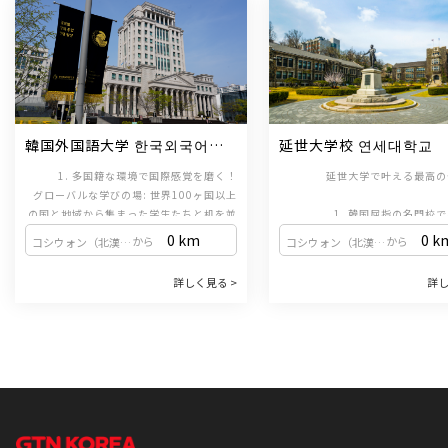
韓国外国語大学 한국외국어대
延世大学校 연세대학교
학교
1. 多国籍な環境で国際感覚を磨く！
延世大学で叶える最高の
グローバルな学びの場: 世界100ヶ国以上
の国と地域から集まった学生たちと机を並
1. 韓国屈指の名門校
べ、多様な国籍の友達と一緒に学びます。
韓国の「3大名門大学（SKY）
0 km
0 k
から
から
コシウォン（北漢山輔國門駅 / 牛耳新設線）
コシウォン（北漢山輔國門駅 / 牛耳新設線）
多国籍なクラス編成と、留学生のための特
あり、国内で最も長い歴史と伝統
2. コミュニケーションを重視した実践的な
別なプログラムを通じて、国際感覚を養う
国語教育機関（韓国語学堂）を運
詳しく見る >
詳し
ことができます。
韓国語教育
ます。世界中から集まる優秀な学
話せる力が身につく: コミュニケーション
2. ソウル屈指のおしゃれエリア
共に、最高水準の教育を受けるこ
中心の韓国語教育に、多様な韓国文化体験
ンチョン
活動を組み合わせた授業を提供していま
ソウルの中心部である新村（シン
す。学んだ韓国語をすぐに実践で使えるよ
に位置するキャンパスは、都会の
3. イベント＆体験活動で韓国留学を満喫！
うに、生きた会話力を育成します。独自の
ふれながらも、安らぎを感じられ
勉強だけではありません！思い出に残るイ
レベル別教材: 教育院が独自に開発したレ
景観が魅力です。放課後のショッ
ベル別教材を使用しています。学習者のレ
ベントや楽しい体験が盛りだくさんです。
カフェ巡りなど、充実した毎日を
3. グローバルをリードする
・文化エキスポ：各国の留学生が自国の文
ベルと目標に合わせた最適化された教材
国際化を牽引する大学として、多