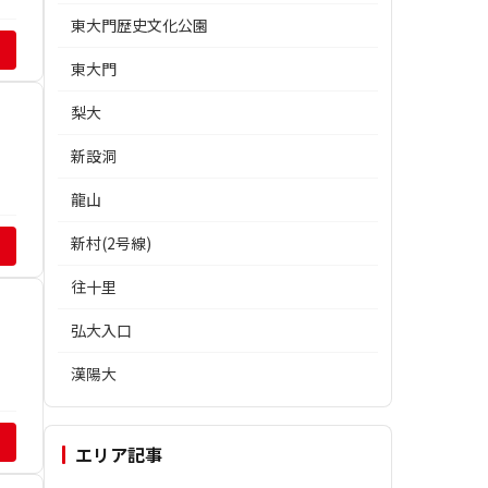
東大門歴史文化公園
東大門
梨大
新設洞
龍山
新村(2号線)
往十里
弘大入口
漢陽大
エリア記事