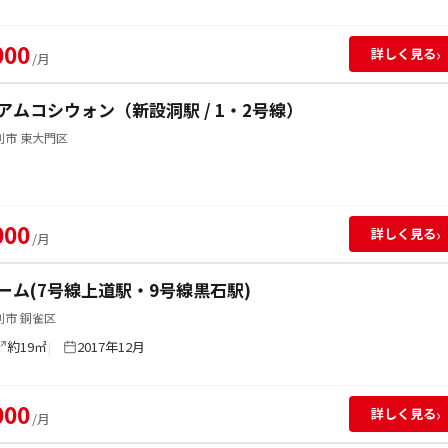
000
›
詳しく見る
/月
アムコシウォン（新設洞駅 / 1・2号線）
別市 東大門区
000
›
詳しく見る
/月
ーム(7号線上道駅・9号線黒石駅)
別市 銅雀区
約19㎡
2017年12月
000
›
詳しく見る
/月