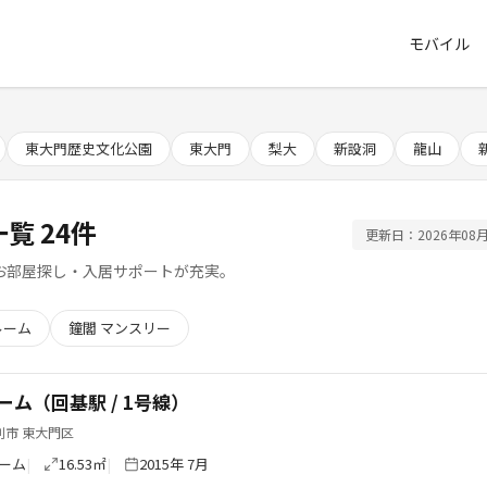
モバイル
東大門歴史文化公園
東大門
梨大
新設洞
龍山
覧 24件
更新日：2026年08月
お部屋探し・入居サポートが充実。
ルーム
鐘閣 マンスリー
ーム（回基駅 / 1号線）
別市 東大門区
ーム
16.53㎡
2015年 7月