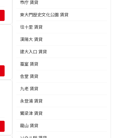
市庁 賃貸
東大門歴史文化公園 賃貸
往十里 賃貸
漢陽大 賃貸
建大入口 賃貸
蚕室 賃貸
舎堂 賃貸
九老 賃貸
永登浦 賃貸
鷺梁津 賃貸
龍山 賃貸
ソウル駅 賃貸