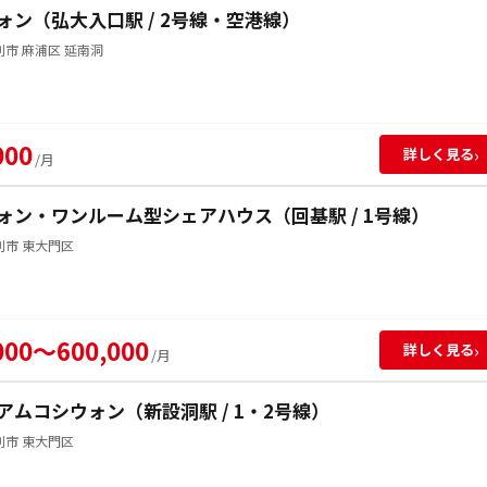
ォン（弘大入口駅 / 2号線・空港線）
市 麻浦区 延南洞
000
›
詳しく見る
/月
ォン・ワンルーム型シェアハウス（回基駅 / 1号線）
別市 東大門区
000～600,000
›
詳しく見る
/月
アムコシウォン（新設洞駅 / 1・2号線）
別市 東大門区