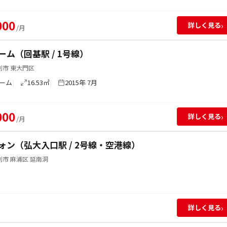
000
›
詳しく見る
/月
ーム（回基駅 / 1号線）
別市 東大門区
ーム
16.53㎡
2015年 7月
000
›
詳しく見る
/月
ォン（弘大入口駅 / 2号線・空港線）
市 麻浦区 延南洞
›
詳しく見る