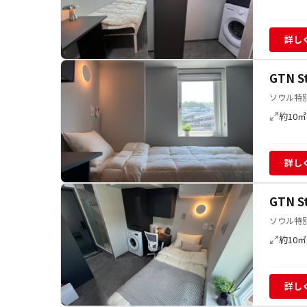
詳し
GTN 
ソウル特別
約10㎡
詳し
GTN 
ソウル特別
約10㎡
詳し