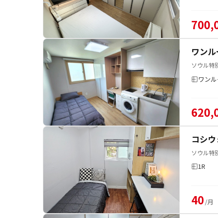
700,
ワンル
ソウル特
ワンル
620,
コシウ
ソウル特別
1R
40
/月