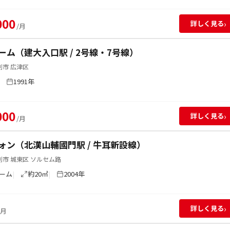
000
›
詳しく見る
/月
ーム（建大入口駅 / 2号線・7号線）
別市 広津区
1991年
000
›
詳しく見る
/月
ォン（北漢山輔國門駅 / 牛耳新設線）
市 城東区 ソルセム路
ーム
約20㎡
2004年
›
詳しく見る
/月