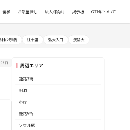
留学
お部屋探し
法人様向け
掲示板
GTNについて
新村(2号線)
往十里
弘大入口
漢陽大
06日
周辺エリア
鍾路3街
明洞
市庁
鍾路5街
ソウル駅