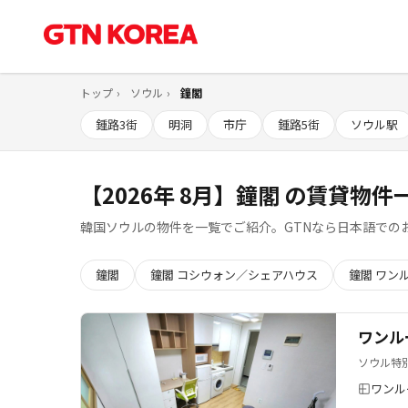
トップ
ソウル
鐘閣
鍾路3街
明洞
市庁
鍾路5街
ソウル駅
【2026年 8月】鐘閣 の賃貸物件一
韓国ソウルの物件を一覧でご紹介。GTNなら日本語での
鐘閣
鐘閣 コシウォン／シェアハウス
鐘閣 ワン
ワンル
ソウル特
ワンル