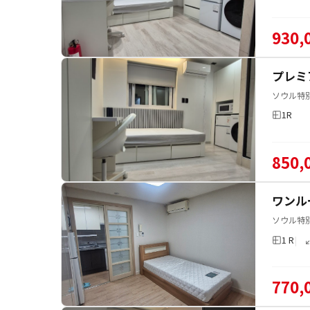
930,
プレミ
ソウル特
1R
850,
ワンル
ソウル特
1 R
770,