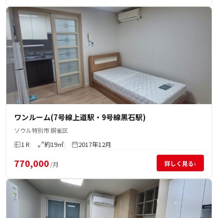
ワンルーム(7号線上道駅・9号線黒石駅)
ソウル特別市 銅雀区
1 R
約19㎡
2017年12月
770,000
›
詳しく見る
/月