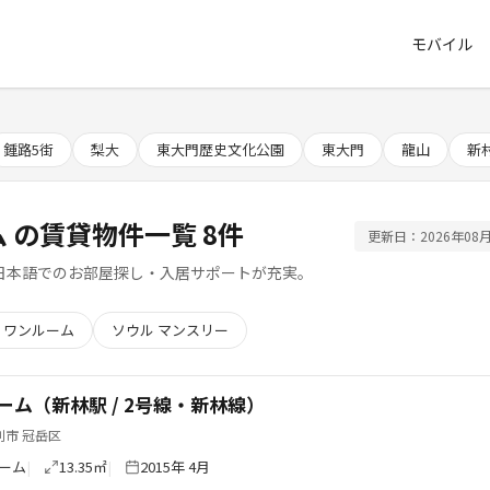
モバイル
鍾路5街
梨大
東大門歴史文化公園
東大門
龍山
新村
ム の賃貸物件一覧 8件
更新日：2026年08月
日本語でのお部屋探し・入居サポートが充実。
 ワンルーム
ソウル マンスリー
ーム（新林駅 / 2号線・新林線）
別市 冠岳区
ーム
13.35㎡
2015年 4月