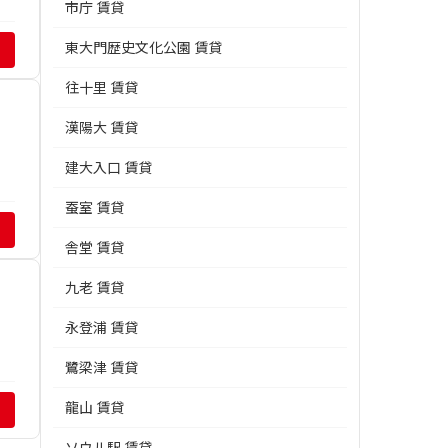
市庁 賃貸
東大門歴史文化公園 賃貸
往十里 賃貸
漢陽大 賃貸
建大入口 賃貸
蚕室 賃貸
舎堂 賃貸
九老 賃貸
永登浦 賃貸
鷺梁津 賃貸
龍山 賃貸
ソウル駅 賃貸