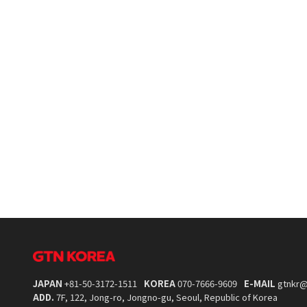
JAPAN
+81-50-3172-1511
KOREA
070-7666-9609
E-MAIL
gtnkr@
ADD.
7F, 122, Jong-ro, Jongno-gu, Seoul, Republic of Korea