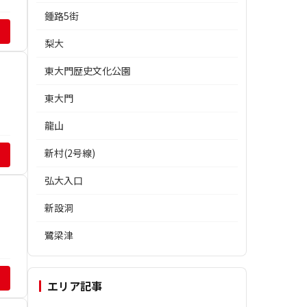
鍾路5街
梨大
東大門歴史文化公園
東大門
龍山
新村(2号線)
弘大入口
新設洞
鷺梁津
エリア記事