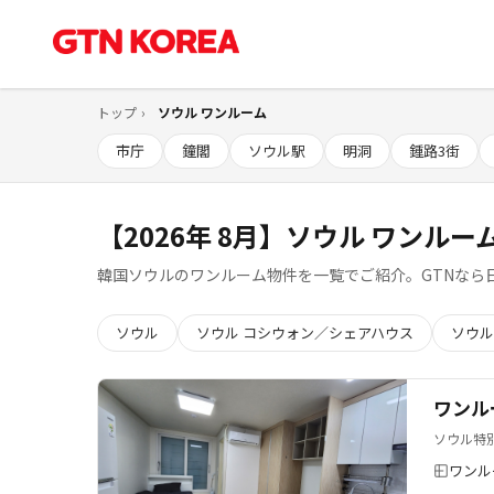
トップ
ソウル ワンルーム
市庁
鐘閣
ソウル駅
明洞
鍾路3街
【2026年 8月】ソウル ワンルー
韓国ソウルのワンルーム物件を一覧でご紹介。GTNなら
ソウル
ソウル コシウォン／シェアハウス
ソウル
ワンル
ソウル特
ワンル