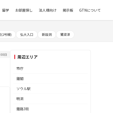
留学
お部屋探し
法人様向け
掲示板
GTNについて
(2号線)
弘大入口
新設洞
鷺梁津
08日
周辺エリア
市庁
鐘閣
ソウル駅
明洞
鍾路3街