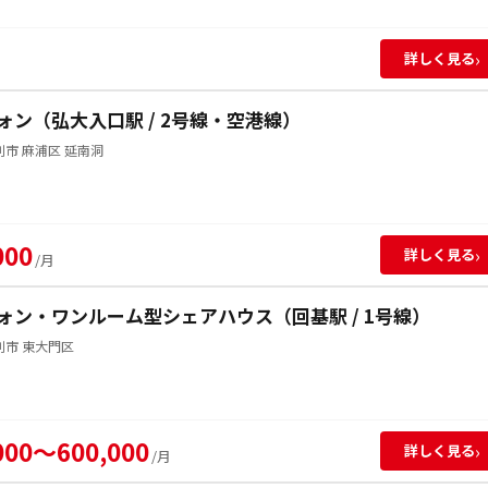
›
詳しく見る
ォン（弘大入口駅 / 2号線・空港線）
市 麻浦区 延南洞
000
›
詳しく見る
/月
ォン・ワンルーム型シェアハウス（回基駅 / 1号線）
別市 東大門区
000～600,000
›
詳しく見る
/月