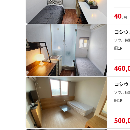
40
/月
コシウ
ソウル特別
1R
460,
コシウ
ソウル特
1R
500,