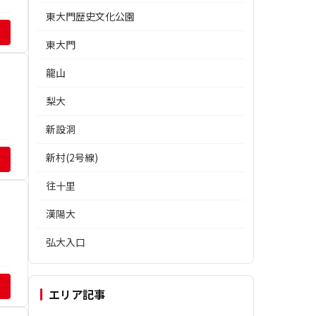
東大門歴史文化公園
東大門
龍山
梨大
新設洞
新村(2号線)
往十里
漢陽大
弘大入口
エリア記事