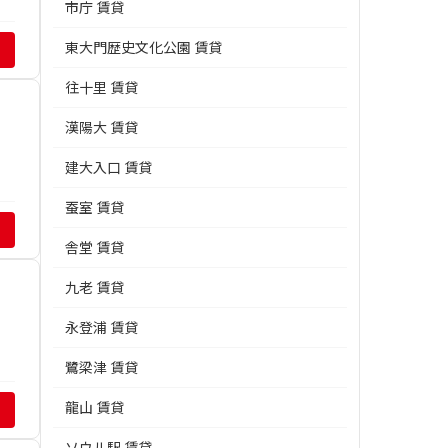
市庁 賃貸
東大門歴史文化公園 賃貸
往十里 賃貸
漢陽大 賃貸
建大入口 賃貸
蚕室 賃貸
舎堂 賃貸
九老 賃貸
永登浦 賃貸
鷺梁津 賃貸
龍山 賃貸
ソウル駅 賃貸