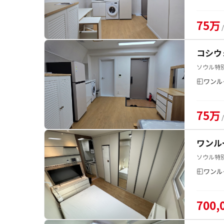
75万
コシウ
ソウル特別
ワンル
75万
ワンル
ソウル特
ワンル
700,