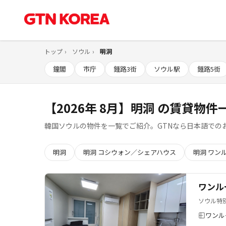
トップ
ソウル
明洞
鐘閣
市庁
鍾路3街
ソウル駅
鍾路5街
【2026年 8月】明洞 の賃貸物件一
韓国ソウルの物件を一覧でご紹介。GTNなら日本語での
明洞
明洞 コシウォン／シェアハウス
明洞 ワン
ワンル
ソウル特
ワンル