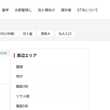
留学
お部屋探し
法人様向け
掲示板
GTNについて
新村(2号線)
往十里
漢陽大
弘大入口
05日
周辺エリア
鐘閣
市庁
鍾路3街
ソウル駅
鍾路5街