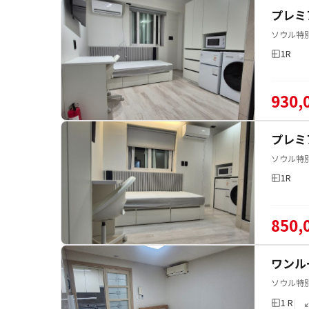
プレミ
ソウル特
1R
930,
プレミ
ソウル特
1R
850,
ワンル
ソウル特
1 R