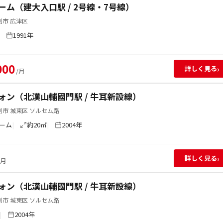
ーム（建大入口駅 / 2号線・7号線）
別市 広津区
1991年
000
›
詳しく見る
/月
ォン（北漢山輔國門駅 / 牛耳新設線）
市 城東区 ソルセム路
ーム
約20㎡
2004年
›
詳しく見る
/月
ォン（北漢山輔國門駅 / 牛耳新設線）
市 城東区 ソルセム路
2004年