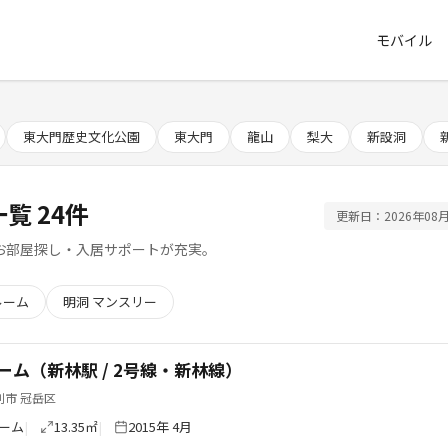
モバイル
東大門歴史文化公園
東大門
龍山
梨大
新設洞
覧 24件
更新日：2026年08月
お部屋探し・入居サポートが充実。
ルーム
明洞 マンスリー
ーム（新林駅 / 2号線・新林線）
別市 冠岳区
ーム
13.35㎡
2015年 4月