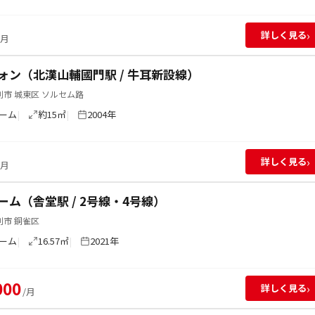
›
詳しく見る
/月
ォン（北漢山輔國門駅 / 牛耳新設線）
市 城東区 ソルセム路
ーム
約15㎡
2004年
›
詳しく見る
/月
ーム（舎堂駅 / 2号線・4号線）
別市 銅雀区
ーム
16.57㎡
2021年
000
›
詳しく見る
/月