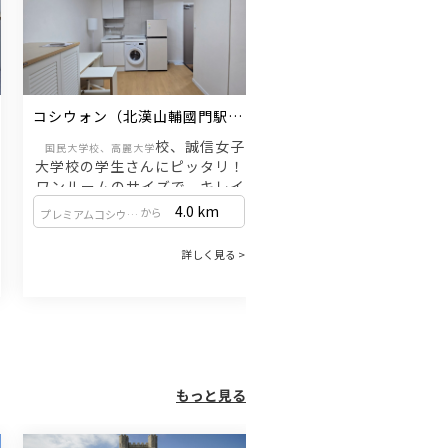
コシウォン（北漢山輔國門駅 / 
コシウォン（北漢山輔國門
牛耳新設線）
牛耳新設線）
校、誠信女子
校、
国民大学校、高麗大学
国民大学校、高麗大学
大学校の学生さんにピッタリ！
大学校の学生さんにピ
ワンルームのサイズで、キレイ
ワンルームのサイズで
なコシウォンをご紹介いたしま
なコシウォンをご紹介
4.0
km
4.0
から
から
プレミアムコシウォン（新設洞駅 / 1・2号線）
プレミアムコシウォン（新設洞駅 / 1・2号線）
す。
詳しく見る >
詳
管理費（電気・水道）が家賃に含まれてお
管理費（電気・水道）が家賃に
ります。
※床暖房：0時から翌日の午前9時まで
※床暖房：0時から翌日の午
保証金1,000万ウォン／家賃75
保証金1,000万ウォン
万ウォン
または
もっと見る
保証金500万ウォン／家賃80万
保証金500万ウォン／家
ウォン
相談可能！
相