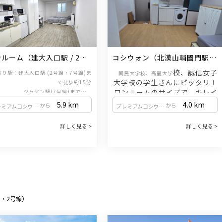
ルーム（建大入口駅 / 2号
コシウォン（北漢山輔國門駅 / 
・7号線）
牛耳新設線）
校、誠信女子
寄り駅：建大入口駅 (2号線・7号線)ま
国民大学校、高麗大学
大学校の学生さんにピッタリ！
で徒歩約15分
ワンルームのサイズで、キレイ
                    ジャヤン駅(7号線)まで徒歩
約7分
なコシウォンをご紹介いたしま
5.9
km
4.0
km
から
から
プレミアムコシウォン（新設洞駅 / 1・2号線）
プレミアムコシウォン（新設洞駅 / 1・2号線）
す。
詳しく見る >
詳しく見る >
管理費（電気・水道）が家賃に含まれてお
ります。
※床暖房：0時から翌日の午前9時まで
保証金1,000万ウォン／家賃75
万ウォン
または
保証金500万ウォン／家賃80万
1・2号線）
ウォン
相談可能！