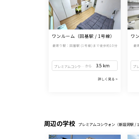
ワンルーム（回基駅 / 1号線）
ワン
線
最寄り駅：回基駅 (1号線)まで徒歩約10分
最
    
3.5
km
から
プレミアムコシウォン（新設洞駅 / 1・2号線）
詳しく見る >
周辺の学校
プレミアムコシウォン（新設洞駅 / 