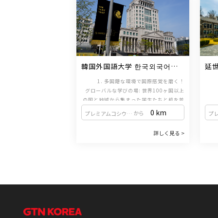
韓国外国語大学 한국외국어대
延
학교
1. 多国籍な環境で国際感覚を磨く！
グローバルな学びの場: 世界100ヶ国以上
の国と地域から集まった学生たちと机を並
べ、多様な国籍の友達と一緒に学びます。
韓
0 km
から
プレミアムコシウォン（新設洞駅 / 1・2号線）
多国籍なクラス編成と、留学生のための特
あり
2. コミュニケーションを重視した実践的な
別なプログラムを通じて、国際感覚を養う
国語
詳しく見る >
ことができます。
韓国語教育
ます
話せる力が身につく: コミュニケーション
2.
共に
中心の韓国語教育に、多様な韓国文化体験
活動を組み合わせた授業を提供していま
ソウ
す。学んだ韓国語をすぐに実践で使えるよ
に位
3. イベント＆体験活動で韓国留学を満喫！
うに、生きた会話力を育成します。独自の
ふれ
勉強だけではありません！思い出に残るイ
レベル別教材: 教育院が独自に開発したレ
景観
ベル別教材を使用しています。学習者のレ
ベントや楽しい体験が盛りだくさんです。
カフ
・文化エキスポ：各国の留学生が自国の文
ベルと目標に合わせた最適化された教材
国際