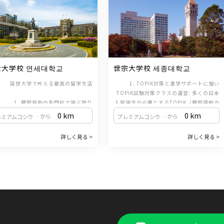
世大学校 연세대학교
世宗大学校 세종대학교
延世大学で叶える最高の留学生活
1. TOPIK対策と進学サポートに強い
TOPIK試験対策クラスの運営: 多くの日本
1. 韓国屈指の名門校で学ぶ誇り
人留学生が必要とするTOPIK（韓国語能力
国の「3大名門大学（SKY）」の一つで
試験）のスコア取得を強力にバックアップ
0 km
0 km
から
から
プレミアムコシウォン（新設洞駅 / 1・2号線）
プレミアムコシウォン（新設洞駅 / 1・2号線）
、国内で最も長い歴史と伝統を誇る韓
します。進学時の奨学金特典: 世宗大学の
教育機関（韓国語学堂）を運営してい
学部または大学院へ進学する場合、入学金
2. K-POP無料講座と充実した文化授業
詳しく見る >
詳しく見る >
。世界中から集まる優秀な学生たちと
や授業料の免除など、多様な奨学金制度を
K-POP・文化体験の提供: 日本人学習者に
 ソウル屈指のおしゃれエリア、新村（シ
、最高水準の教育を受けることができ
人気の高いK-POPダンスや文化体験活動
利用して進学することができます。
ンチョン）に位置
ます。
を、正規カリキュラムとは別に無料で提供
ルの中心部である新村（シンチョン）
しています。
置するキャンパスは、都会の活気にあ
3. ソウル中心部の便利な立地
ながらも、安らぎを感じられる美しい
優れたアクセス: ソウル市広津（クァンジ
が魅力です。放課後のショッピングや
ン）区に位置し、ショッピングや観光、交
ェ巡りなど、充実した毎日を過ごせま
3. グローバルをリードする手厚い支援
通の便が非常に良いため、留学生活の満足
化を牽引する大学として、多様な英語
す。
度が非常に高いのが特徴です。