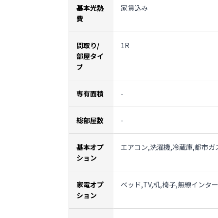
基本光熱
家賃込み
費
間取り/
1R
部屋タイ
プ
専有面積
-
総部屋数
-
基本オプ
エアコン,洗濯機,冷蔵庫,都市ガ
ション
家電オプ
ベッド,TV,机,椅子,無線インタ
ション