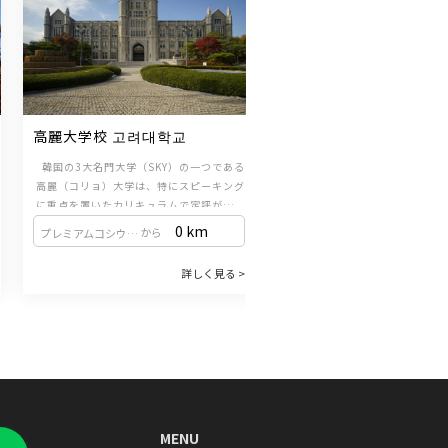
高麗大学校 고려대학교
慶煕大学校 경희대학교
韓国の3大名門大学（SKY）の一つである
韓国屈指の名門私立大学であり
高麗（コリョ）大学は、特にスピーキング
ら絶大な人気を誇る一流
に重点を置いたカリキュラムで定評があり
ます。
1. 留学生に特化した教育プロ
0 km
0 
から
から
プレミアムコシウォン（新設洞駅 / 1・2号線）
プレミアムコシウォン（新設洞駅 / 1・2号線）
1. スピーキング重視のカリキュラムと国際
的な環境
オーダーメイド教育：外国人留
詳しく見る >
詳
・会話中心の学習：実際に「話せる」よう
に最適化された教育プログラム
になることを目的とした、スピーキング中
て学業に専念できる多様な奨学
心の授業構成が特徴です。
営し
・多様な国籍が集まるクラス編成: 特定の
2. 効率的な授業構成（
国籍に偏らないよう配慮してクラスを構成
・午前：コミュニケーション重視
しています。世界中の留学生と交流しなが
教材をもとに、実際の対話を
ら、自然に韓国語を使う機会を増やしま
「話せる」クラス環境を提
2. 教室を飛び出して体験する韓国文化
す。
・午後：選べる特別授業: 自分
・レベル別の文化体験：公演鑑賞など、ク
わせて、韓国ドラマ、K-POP、T
MENU