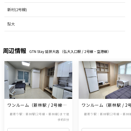
新村(2号線)
梨大
周辺情報
GTN Stay 延世大店 （弘大入口駅 / 2号線・空港線）
ワンルーム（新林駅 / 2号線・
ワンルーム（新林駅 / 2
新林線）
新林線）
最寄り駅：新林駅(2号線・新林線)まで徒
最寄り駅：新林駅(2号線・新林
歩約8分