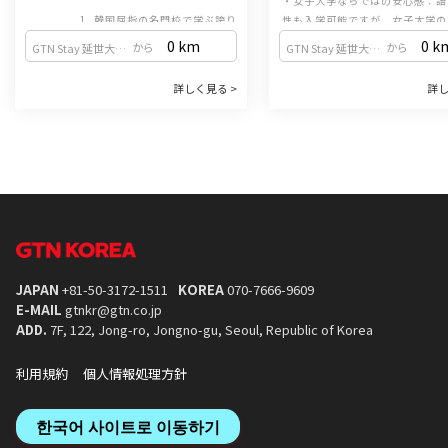
・女子大学ならではの安心感：語
1. 韓国屈指の名門校で学ぶ誇り
性も入学可能ですが、女子大学の
韓国の「3大名門大学（SKY）」の一つで
ス内にあるため、女性の比率が高
0 km
0 k
から
から
GTN Stay 延世大店 （弘大入口駅 / 2号線・空港線）
GTN Stay 延世大店 （弘大入口駅 / 2号線・空港線）
あり、国内で最も長い歴史と伝統を誇る韓
生にとっても安全で体系的な教育
国語教育機関（韓国語学堂）を運営してい
っています。女性一人での留学で
2. TOPIK対策に強いカ
詳しく見る >
詳し
ます。世界中から集まる優秀な学生たちと
・試験形式に合わせた学習：定
て学ぶことがで
2. ソウル屈指のおしゃれエリア、新村（シ
共に、最高水準の教育を受けることができ
TOPIK（韓国語能力試験）の形
ンチョン）に位置
ます。
出題されるため、効率的にTOPI
ソウルの中心部である新村（シンチョン）
いたい方に最適です。韓国語の基
に位置するキャンパスは、都会の活気にあ
ながら、資格取得も同時に目指す
3. 多様な奨学金制度
ふれながらも、安らぎを感じられる美しい
・学生を支える奨学金：ELC(
景観が魅力です。放課後のショッピングや
Language Center)兄弟姉妹
カフェ巡りなど、充実した毎日を過ごせま
3. グローバルをリードする手厚い支援
語優秀奨学金など、多様な奨学金
国際化を牽引する大学として、多様な英語
す。
・生きた韓国文化を体験：韓国語
営し、学生の学びをサポートして
講義や外国人留学生のためのサポートプロ
連動した文化授業はもちろん、公
グラムを完備。海外からの学生を温かく迎
名所探訪などの文化行事、韓国語
JAPAN
+81-50-3172-1511
KOREA
070-7666-9609
え入れる文化が根付いています。
など、文化交流の場が豊富に用意
E-MAIL
gtnkr@gtn.co.jp
4. 体系的な「正規課程」で確かな実力を
4. 学生同士の活発な交流とサ
ADD.
7F, 122, Jong-ro, Jongno-gu, Seoul, Republic of Korea
多国籍な学習環境：世界各地から集まった
・現役学生によるサポート：梨花
仲間と交流しながら、韓国語と韓国文化を
の在学生サポーター（トウミ）に
利用規約
個人情報処理方針
深く学びます。
支援を受けることがで
集中的なカリキュラム：10週間・計200時
・多彩なサークル活動：ダンス、
間の密度の高い授業を通じて、基礎から応
ランティアなどのサークルを通じ
한국어 사이트로 이동하기
用まで体系的にスキルアップできます。
な国籍の学生と交流し、一生の思