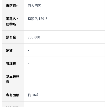
市区町村
西大門区
道路名・
延禧路 139-6
建物名
預り金
300,000
家賃
-
管理費
-
基本光熱
-
費
専有面積
約10㎡