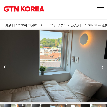
（
更新日：2026年08月09日
）
トップ
ソウル
弘大入口
GTN Stay
‹
›