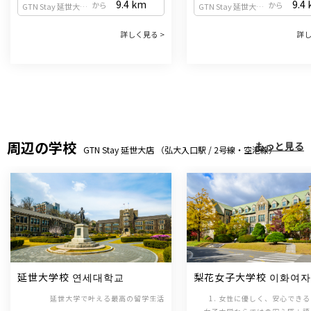
9.4
km
9.4
から
から
GTN Stay 延世大店 （弘大入口駅 / 2号線・空港線）
GTN Stay 延世大店 （弘大入口駅 / 2号線・空港線）
詳しく見る >
詳し
周辺の学校
もっと見る
GTN Stay 延世大店 （弘大入口駅 / 2号線・空港線）
延世大学校 연세대학교
梨花女子大学校 이화여
교
延世大学で叶える最高の留学生活
1. 女性に優しく、安心でき