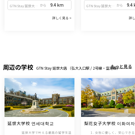
9.4
km
9.4
から
から
GTN Stay 延世大店 （弘大入口駅 / 2号線・空港線）
GTN Stay 延世大店 （弘大入口駅 / 2号線・空港線）
詳しく見る >
詳し
周辺の学校
もっと見る
GTN Stay 延世大店 （弘大入口駅 / 2号線・空港線）
延世大学校 연세대학교
梨花女子大学校 이화여
교
延世大学で叶える最高の留学生活
1. 女性に優しく、安心でき