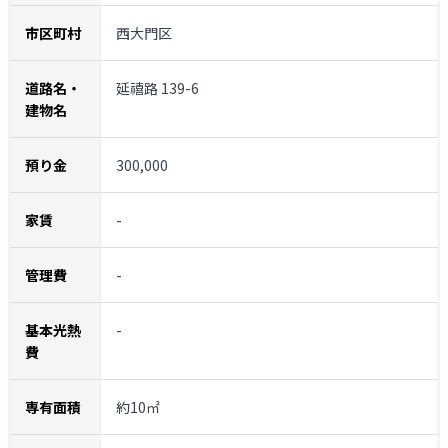
市区町村
西大門区
道路名・
延禧路 139-6
建物名
預り金
300,000
家賃
-
管理費
-
基本光熱
-
費
専有面積
約10㎡