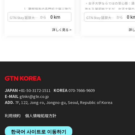
・女子大学ならではの安心感：語
1. 韓国屈指の名門校で学ぶ誇り
性も入学可能ですが、女子大学の
韓国の「3大名門大学（SKY）」の一つで
ス内にあるため、女性の比率が高
0 km
0 k
から
から
GTN Stay 延世大店 （弘大入口駅 / 2号線・空港線）
GTN Stay 延世大店 （弘大入口駅 / 2号線・空港線）
あり、国内で最も長い歴史と伝統を誇る韓
生にとっても安全で体系的な教育
国語教育機関（韓国語学堂）を運営してい
っています。女性一人での留学で
2. TOPIK対策に強いカ
詳しく見る >
詳し
ます。世界中から集まる優秀な学生たちと
・試験形式に合わせた学習：定
て学ぶことがで
2. ソウル屈指のおしゃれエリア、新村（シ
共に、最高水準の教育を受けることができ
TOPIK（韓国語能力試験）の形
ンチョン）に位置
ます。
出題されるため、効率的にTOPI
ソウルの中心部である新村（シンチョン）
いたい方に最適です。韓国語の基
に位置するキャンパスは、都会の活気にあ
ながら、資格取得も同時に目指す
3. 多様な奨学金制度
ふれながらも、安らぎを感じられる美しい
・学生を支える奨学金：ELC(
景観が魅力です。放課後のショッピングや
Language Center)兄弟姉妹
カフェ巡りなど、充実した毎日を過ごせま
3. グローバルをリードする手厚い支援
語優秀奨学金など、多様な奨学金
国際化を牽引する大学として、多様な英語
す。
・生きた韓国文化を体験：韓国語
営し、学生の学びをサポートして
講義や外国人留学生のためのサポートプロ
連動した文化授業はもちろん、公
グラムを完備。海外からの学生を温かく迎
名所探訪などの文化行事、韓国語
JAPAN
+81-50-3172-1511
KOREA
070-7666-9609
え入れる文化が根付いています。
など、文化交流の場が豊富に用意
E-MAIL
gtnkr@gtn.co.jp
4. 体系的な「正規課程」で確かな実力を
4. 学生同士の活発な交流とサ
ADD.
7F, 122, Jong-ro, Jongno-gu, Seoul, Republic of Korea
多国籍な学習環境：世界各地から集まった
・現役学生によるサポート：梨花
仲間と交流しながら、韓国語と韓国文化を
の在学生サポーター（トウミ）に
利用規約
個人情報処理方針
深く学びます。
支援を受けることがで
集中的なカリキュラム：10週間・計200時
・多彩なサークル活動：ダンス、
間の密度の高い授業を通じて、基礎から応
ランティアなどのサークルを通じ
한국어 사이트로 이동하기
用まで体系的にスキルアップできます。
な国籍の学生と交流し、一生の思