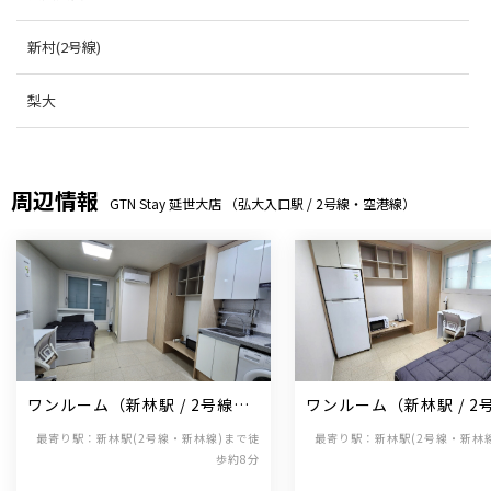
新村(2号線)
梨大
周辺情報
GTN Stay 延世大店 （弘大入口駅 / 2号線・空港線）
ワンルーム（新林駅 / 2号線・
ワンルーム（新林駅 / 2
新林線）
新林線）
最寄り駅：新林駅(2号線・新林線)まで徒
最寄り駅：新林駅(2号線・新林
歩約8分