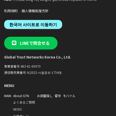
多国籍な学習環境：世界各地から集まった
・現役学生によるサポート：梨花
仲間と交流しながら、韓国語と韓国文化を
の在学生サポーター（トウミ）に
利用規約
個人情報処理方針
深く学びます。
支援を受けることがで
集中的なカリキュラム：10週間・計200時
・多彩なサークル活動：ダンス、
間の密度の高い授業を通じて、基礎から応
ランティアなどのサークルを通じ
한국어 사이트로 이동하기
用まで体系的にスキルアップできます。
な国籍の学生と交流し、一生の思
ることがで
5. 進学を目指すなら「大学韓国語課程」
5. 梨花ならではの特別
LINEで問合せる
韓国での大学・大学院進学を目指す方に特
・梨花感謝フェスティバル：秋に
化したコースです。
謝祭を記念したフェスティバルが
・アカデミックな韓国語：レポート作成や
ます。歌やダンスを披露するコン
Global Trust Networks Korea Co., Ltd.
発表など、大学生活に必要な専門的な韓国
行われ、学生たちが一丸となって
語能力を重点的に養います。
る特別な行
事業者番号 483-81-00975
・少人数クラスと奨学金：少人数制できめ
細やかな指導が受けられるほか、多様な奨
通信販売業番号 제2022-서울종로-1754호
学金制度があなたの挑戦を後押しします。
MENU
6. 学びを広げる多彩なオプション
・特別補習：ハングルや発音を基礎からし
MAIN
About GTN
お部屋探し
留学
モバイル
っかり固める「ハングル/発音補充班」を
運営。
よくあるご質問
・体験と交流：楽しい文化体験や、韓国人
NEWS
学生との言語交換プログラムを通じて、生
きた韓国語に触れる機会が満載です。