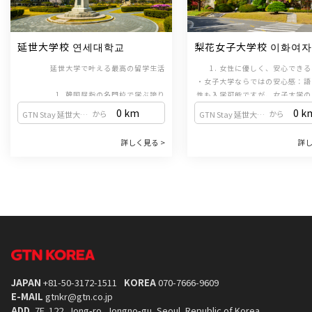
延世大学校 연세대학교
梨花女子大学校 이화여
교
延世大学で叶える最高の留学生活
1. 女性に優しく、安心でき
・女子大学ならではの安心感：語
1. 韓国屈指の名門校で学ぶ誇り
性も入学可能ですが、女子大学の
韓国の「3大名門大学（SKY）」の一つで
ス内にあるため、女性の比率が高
0 km
0 k
から
から
GTN Stay 延世大店 （弘大入口駅 / 2号線・空港線）
GTN Stay 延世大店 （弘大入口駅 / 2号線・空港線）
あり、国内で最も長い歴史と伝統を誇る韓
生にとっても安全で体系的な教育
国語教育機関（韓国語学堂）を運営してい
っています。女性一人での留学で
2. TOPIK対策に強いカ
詳しく見る >
詳し
ます。世界中から集まる優秀な学生たちと
・試験形式に合わせた学習：定
て学ぶことがで
2. ソウル屈指のおしゃれエリア、新村（シ
共に、最高水準の教育を受けることができ
TOPIK（韓国語能力試験）の形
ンチョン）に位置
ます。
出題されるため、効率的にTOPI
ソウルの中心部である新村（シンチョン）
いたい方に最適です。韓国語の基
に位置するキャンパスは、都会の活気にあ
ながら、資格取得も同時に目指す
3. 多様な奨学金制度
ふれながらも、安らぎを感じられる美しい
・学生を支える奨学金：ELC(
景観が魅力です。放課後のショッピングや
Language Center)兄弟姉妹
カフェ巡りなど、充実した毎日を過ごせま
3. グローバルをリードする手厚い支援
語優秀奨学金など、多様な奨学金
国際化を牽引する大学として、多様な英語
す。
・生きた韓国文化を体験：韓国語
営し、学生の学びをサポートして
講義や外国人留学生のためのサポートプロ
連動した文化授業はもちろん、公
グラムを完備。海外からの学生を温かく迎
名所探訪などの文化行事、韓国語
JAPAN
+81-50-3172-1511
KOREA
070-7666-9609
え入れる文化が根付いています。
など、文化交流の場が豊富に用意
E-MAIL
gtnkr@gtn.co.jp
4. 体系的な「正規課程」で確かな実力を
4. 学生同士の活発な交流とサ
ADD.
7F, 122, Jong-ro, Jongno-gu, Seoul, Republic of Korea