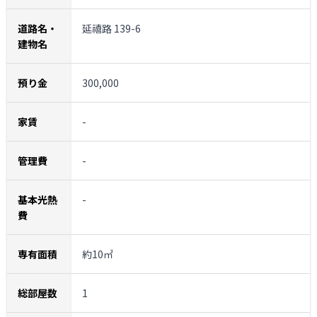
道路名・
延禧路 139-6
建物名
預り金
300,000
家賃
-
管理費
-
基本光熱
-
費
専有面積
約10㎡
総部屋数
1