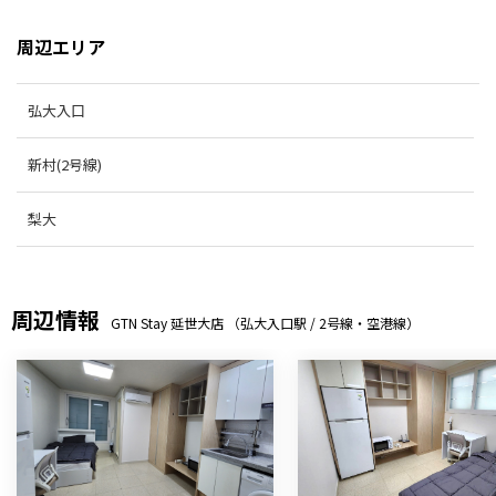
周辺エリア
弘大入口
新村(2号線)
梨大
周辺情報
GTN Stay 延世大店 （弘大入口駅 / 2号線・空港線）