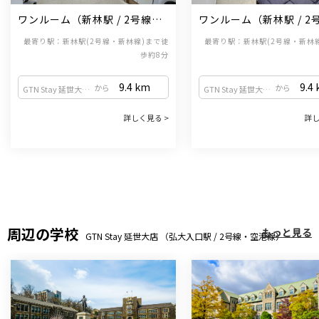
ワンルーム（新林駅 / 2号線・
ワンルーム（新林駅 / 2
新林線）
新林線）
最寄り駅：新林駅(2号線・新林線)まで徒
最寄り駅：新林駅(2号線・新林
歩約8分
9.4
km
9.4
から
から
GTN Stay 延世大店 （弘大入口駅 / 2号線・空港線）
GTN Stay 延世大店 （弘大入口駅 / 2号線・空港線）
詳しく見る >
詳し
周辺の学校
もっと見る
GTN Stay 延世大店 （弘大入口駅 / 2号線・空港線）