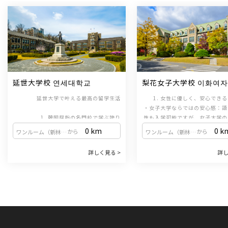
延世大学校 연세대학교
梨花女子大学校 이화여
교
延世大学で叶える最高の留学生活
1. 女性に優しく、安心でき
・女子大学ならではの安心感：語
1. 韓国屈指の名門校で学ぶ誇り
性も入学可能ですが、女子大学の
韓国の「3大名門大学（SKY）」の一つで
ス内にあるため、女性の比率が高
0 km
0 k
から
から
ワンルーム（新林駅 / 2号線・新林線）
ワンルーム（新林駅 / 2号線・新林線）
あり、国内で最も長い歴史と伝統を誇る韓
生にとっても安全で体系的な教育
国語教育機関（韓国語学堂）を運営してい
っています。女性一人での留学で
2. TOPIK対策に強いカ
詳しく見る >
詳し
ます。世界中から集まる優秀な学生たちと
・試験形式に合わせた学習：定
て学ぶことがで
2. ソウル屈指のおしゃれエリア、新村（シ
共に、最高水準の教育を受けることができ
TOPIK（韓国語能力試験）の形
ンチョン）に位置
ます。
出題されるため、効率的にTOPI
ソウルの中心部である新村（シンチョン）
いたい方に最適です。韓国語の基
に位置するキャンパスは、都会の活気にあ
ながら、資格取得も同時に目指す
3. 多様な奨学金制度
ふれながらも、安らぎを感じられる美しい
・学生を支える奨学金：ELC(
景観が魅力です。放課後のショッピングや
Language Center)兄弟姉妹
カフェ巡りなど、充実した毎日を過ごせま
3. グローバルをリードする手厚い支援
語優秀奨学金など、多様な奨学金