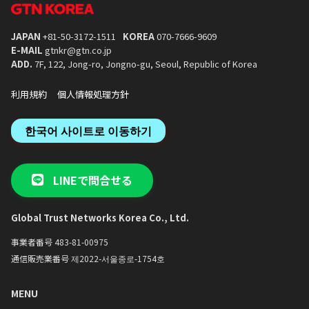
国際化を牽引する大学として、多様な英語
す。
・生きた韓国文化を体験：韓国語
営し、学生の学びをサポートして
講義や外国人留学生のためのサポートプロ
連動した文化授業はもちろん、公
グラムを完備。海外からの学生を温かく迎
名所探訪などの文化行事、韓国語
JAPAN
+81-50-3172-1511
KOREA
070-7666-9609
え入れる文化が根付いています。
など、文化交流の場が豊富に用意
E-MAIL
gtnkr@gtn.co.jp
4. 体系的な「正規課程」で確かな実力を
4. 学生同士の活発な交流とサ
ADD.
7F, 122, Jong-ro, Jongno-gu, Seoul, Republic of Korea
多国籍な学習環境：世界各地から集まった
・現役学生によるサポート：梨花
仲間と交流しながら、韓国語と韓国文化を
の在学生サポーター（トウミ）に
利用規約
個人情報処理方針
深く学びます。
支援を受けることがで
集中的なカリキュラム：10週間・計200時
・多彩なサークル活動：ダンス、
間の密度の高い授業を通じて、基礎から応
ランティアなどのサークルを通じ
한국어 사이트로 이동하기
用まで体系的にスキルアップできます。
な国籍の学生と交流し、一生の思
ることがで
5. 進学を目指すなら「大学韓国語課程」
5. 梨花ならではの特別
LINEで問合せる
韓国での大学・大学院進学を目指す方に特
・梨花感謝フェスティバル：秋に
化したコースです。
謝祭を記念したフェスティバルが
・アカデミックな韓国語：レポート作成や
ます。歌やダンスを披露するコン
Global Trust Networks Korea Co., Ltd.
発表など、大学生活に必要な専門的な韓国
行われ、学生たちが一丸となって
語能力を重点的に養います。
る特別な行
事業者番号 483-81-00975
・少人数クラスと奨学金：少人数制できめ
細やかな指導が受けられるほか、多様な奨
通信販売業番号 제2022-서울종로-1754호
学金制度があなたの挑戦を後押しします。
MENU
6. 学びを広げる多彩なオプション
・特別補習：ハングルや発音を基礎からし