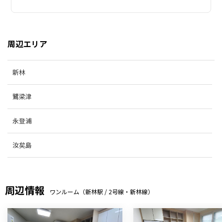
周辺エリア
新林
鷺梁津
永登浦
汝矣島
周辺情報
ワンルーム（新林駅 / 2号線・新林線）