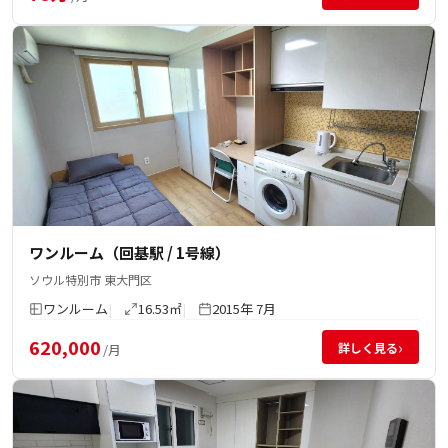
ワンルーム（回基駅 / 1号線）
ソウル特別市 東大門区
ワンルーム
16.53㎡
2015年 7月
620,000
›
詳しく見る
/月