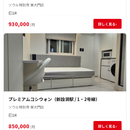
ソウル特別市 東大門区
1R
930,000
›
詳しく見る
/月
プレミアムコシウォン（新設洞駅 / 1・2号線）
ソウル特別市 東大門区
1R
850,000
›
詳しく見る
/月