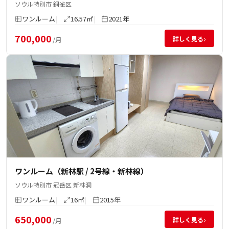
ソウル特別市 銅雀区
ワンルーム
16.57㎡
2021年
700,000
›
詳しく見る
/月
ワンルーム（新林駅 / 2号線・新林線）
ソウル特別市 冠岳区 新林洞
ワンルーム
16㎡
2015年
650,000
›
詳しく見る
/月