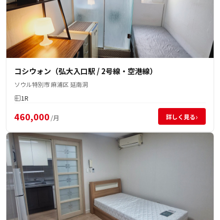
コシウォン（弘大入口駅 / 2号線・空港線）
ソウル特別市 麻浦区 延南洞
1R
460,000
›
詳しく見る
/月