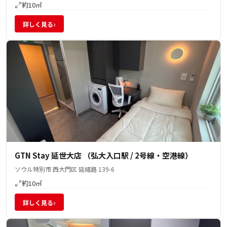
約10㎡
›
詳しく見る
GTN Stay 延世大店 （弘大入口駅 / 2号線・空港線）
ソウル特別市 西大門区 延禧路 139-6
約10㎡
›
詳しく見る