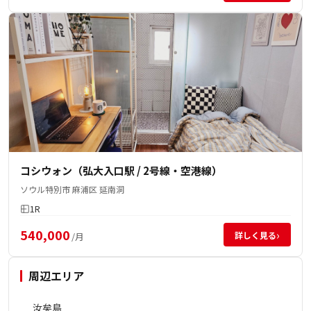
コシウォン（弘大入口駅 / 2号線・空港線）
ソウル特別市 麻浦区 延南洞
1R
540,000
›
詳しく見る
/月
周辺エリア
汝矣島