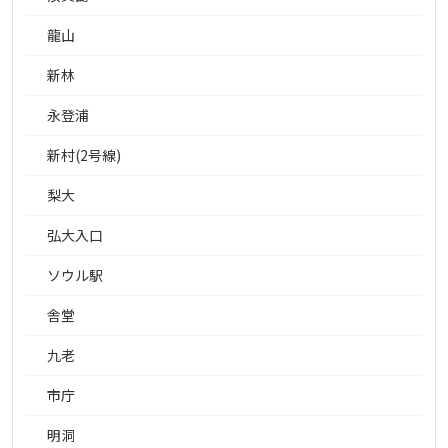
龍山
新林
永登浦
新村(2号線)
梨大
弘大入口
ソウル駅
舎堂
九老
市庁
明洞