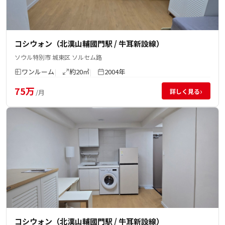
コシウォン（北漢山輔國門駅 / 牛耳新設線）
ソウル特別市 城東区 ソルセム路
ワンルーム
約20㎡
2004年
75万
›
詳しく見る
/月
コシウォン（北漢山輔國門駅 / 牛耳新設線）