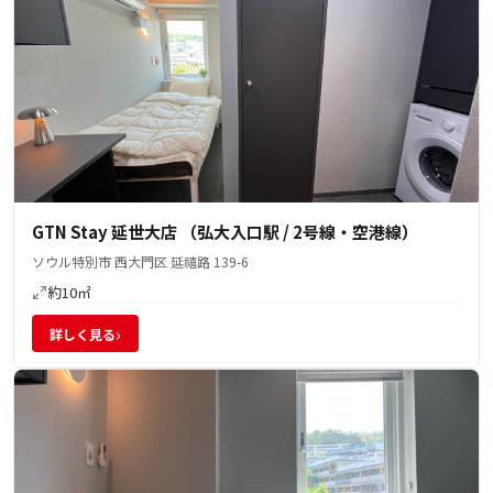
GTN Stay 延世大店 （弘大入口駅 / 2号線・空港線）
ソウル特別市 西大門区 延禧路 139-6
約10㎡
›
詳しく見る