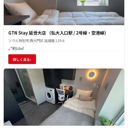
GTN Stay 延世大店 （弘大入口駅 / 2号線・空港線）
ソウル特別市 西大門区 延禧路 139-6
約10㎡
›
詳しく見る