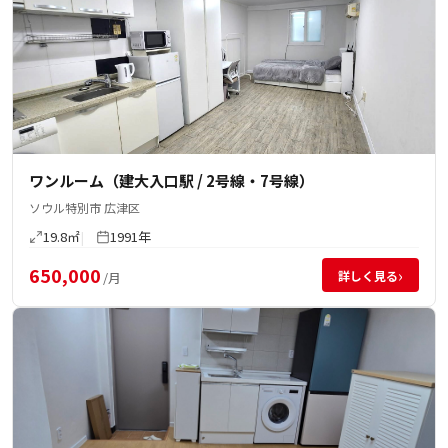
ワンルーム（建大入口駅 / 2号線・7号線）
ソウル特別市 広津区
19.8㎡
1991年
650,000
›
詳しく見る
/月