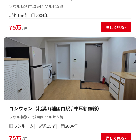
ソウル特別市 城東区 ソルセム路
約15㎡
2004年
75万
›
詳しく見る
/月
コシウォン（北漢山輔國門駅 / 牛耳新設線）
ソウル特別市 城東区 ソルセム路
ワンルーム
約15㎡
2004年
75万
›
詳しく見る
/月