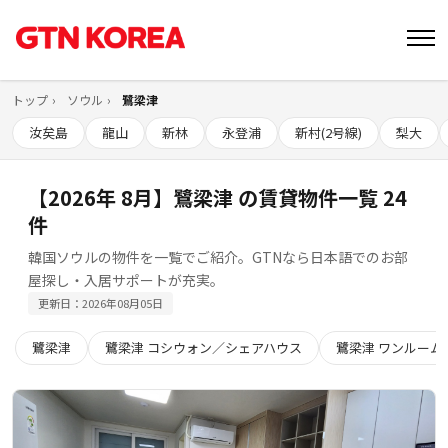
トップ
ソウル
鷺梁津
汝矣島
龍山
新林
永登浦
新村(2号線)
梨大
【2026年 8月】鷺梁津 の賃貸物件一覧 24
件
韓国ソウルの物件を一覧でご紹介。GTNなら日本語でのお部
屋探し・入居サポートが充実。
更新日：2026年08月05日
鷺梁津
鷺梁津 コシウォン／シェアハウス
鷺梁津 ワンルーム