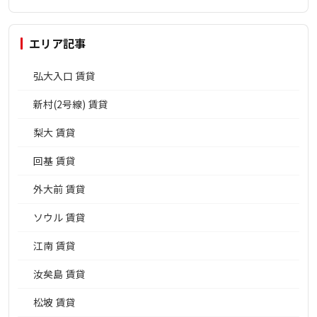
エリア記事
弘大入口 賃貸
新村(2号線) 賃貸
梨大 賃貸
回基 賃貸
外大前 賃貸
ソウル 賃貸
江南 賃貸
汝矣島 賃貸
松坡 賃貸