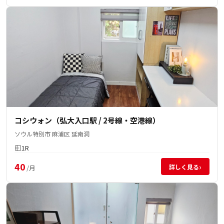
コシウォン（弘大入口駅 / 2号線・空港線）
ソウル特別市 麻浦区 延南洞
1R
40
›
詳しく見る
/月