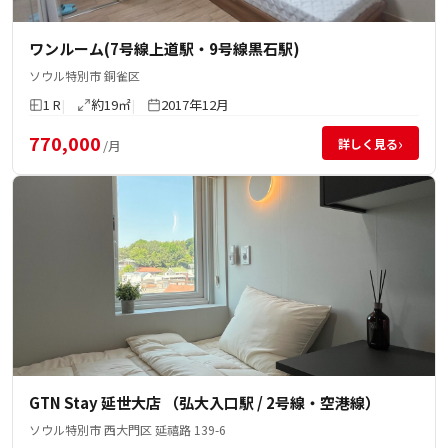
ワンルーム(7号線上道駅・9号線黒石駅)
ソウル特別市 銅雀区
1 R
約19㎡
2017年12月
770,000
›
詳しく見る
/月
GTN Stay 延世大店 （弘大入口駅 / 2号線・空港線）
ソウル特別市 西大門区 延禧路 139-6