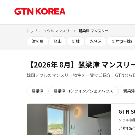
トップ
ソウル マンスリー
鷺梁津 マンスリー
汝矣島
龍山
新林
永登浦
新村(2号線)
【2026年 8月】鷺梁津 マンスリ
韓国ソウルのマンスリー物件を一覧でご紹介。GTNなら
鷺梁津
鷺梁津 コシウォン／シェアハウス
鷺梁津
GTN 
ソウル特別
約10㎡