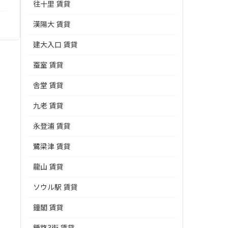
往十里 賃貸
漢陽大 賃貸
建大入口 賃貸
蚕室 賃貸
舎堂 賃貸
九老 賃貸
永登浦 賃貸
鷺梁津 賃貸
龍山 賃貸
ソウル駅 賃貸
鐘閣 賃貸
鍾路3街 賃貸