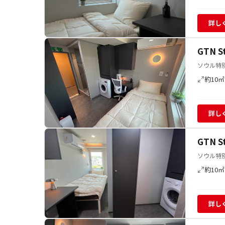
詳し
GTN 
ソウル特別
約10㎡
詳し
GTN 
ソウル特別
約10㎡
詳し