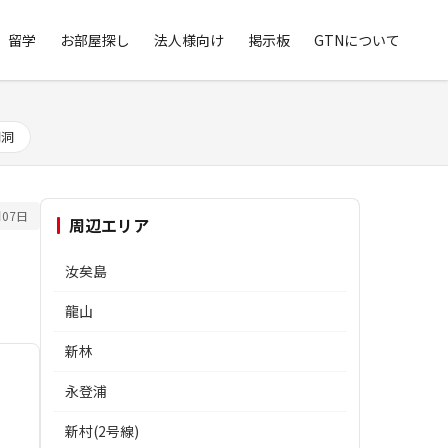
留学
お部屋探し
法人様向け
掲示板
GTNについて
明洞
07日
周辺エリア
汝矣島
龍山
新林
永登浦
新村(2号線)