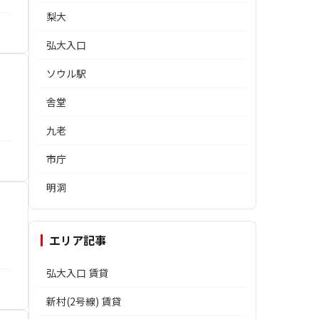
梨大
弘大入口
ソウル駅
舎堂
九老
市庁
明洞
エリア記事
弘大入口 賃貸
新村(2号線) 賃貸