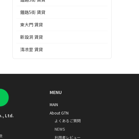
鍾路5街 賃貸
東大門 賃貸
新設洞 賃貸
淸凉里 賃貸
MENU
MAIN
About GTN
., Ltd.
よくあるご質問
NEWS
호
利用者レビュー