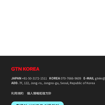
JAPAN
+81-50-3172-1511
KOREA
070-7666-9609
E-MAIL
gtnkr@
ADD.
7F, 122, Jong-ro, Jongno-gu, Seoul, Republic of Korea
利用規約
個人情報処理方針