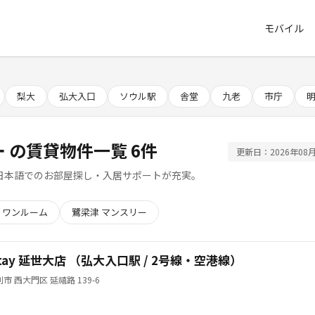
モバイル
梨大
弘大入口
ソウル駅
舎堂
九老
市庁
ー の賃貸物件一覧 6件
更新日：2026年08月
日本語でのお部屋探し・入居サポートが充実。
 ワンルーム
鷺梁津 マンスリー
Stay 延世大店 （弘大入口駅 / 2号線・空港線）
市 西大門区 延禧路 139-6