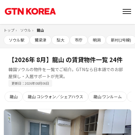
トップ
ソウル
龍山
ソウル駅
鷺梁津
梨大
市庁
明洞
新村(2号線)
【2026年 8月】龍山 の賃貸物件一覧 24件
韓国ソウルの物件を一覧でご紹介。GTNなら日本語でのお部
屋探し・入居サポートが充実。
更新日：2026年08月06日
龍山
龍山 コシウォン／シェアハウス
龍山 ワンルーム