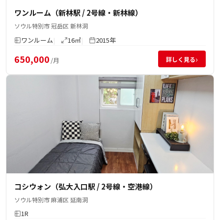
ワンルーム（新林駅 / 2号線・新林線）
ソウル特別市 冠岳区 新林洞
ワンルーム
16㎡
2015年
650,000
›
詳しく見る
/月
コシウォン（弘大入口駅 / 2号線・空港線）
ソウル特別市 麻浦区 延南洞
1R