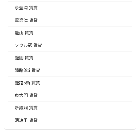
永登浦 賃貸
鷺梁津 賃貸
龍山 賃貸
ソウル駅 賃貸
鐘閣 賃貸
鍾路3街 賃貸
鍾路5街 賃貸
東大門 賃貸
新設洞 賃貸
淸凉里 賃貸