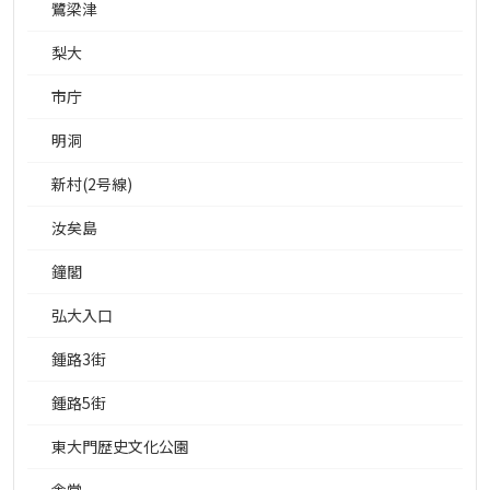
鷺梁津
梨大
市庁
明洞
新村(2号線)
汝矣島
鐘閣
弘大入口
鍾路3街
鍾路5街
東大門歴史文化公園