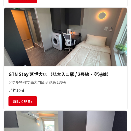
GTN Stay 延世大店 （弘大入口駅 / 2号線・空港線）
ソウル特別市 西大門区 延禧路 139-6
約10㎡
›
詳しく見る