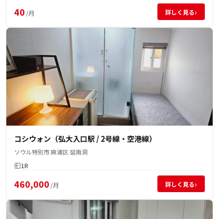
40
›
詳しく見る
/月
コシウォン（弘大入口駅 / 2号線・空港線）
ソウル特別市 麻浦区 延南洞
1R
460,000
›
詳しく見る
/月