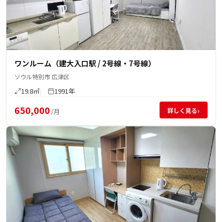
ワンルーム（建大入口駅 / 2号線・7号線）
ソウル特別市 広津区
19.8㎡
1991年
650,000
›
詳しく見る
/月