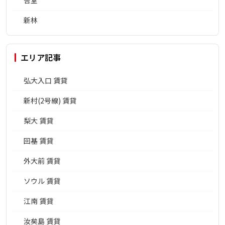
舎堂
新林
エリア記事
弘大入口 賃貸
新村(2号線) 賃貸
梨大 賃貸
回基 賃貸
外大前 賃貸
ソウル 賃貸
江南 賃貸
汝矣島 賃貸