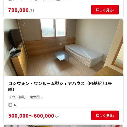
700,000
›
詳しく見る
/月
コシウォン・ワンルーム型シェアハウス（回基駅 / 1号
線）
ソウル特別市 東大門区
1R
500,000～600,000
›
詳しく見る
/月