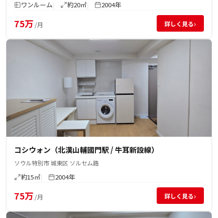
ワンルーム
約20㎡
2004年
75万
›
詳しく見る
/月
コシウォン（北漢山輔國門駅 / 牛耳新設線）
ソウル特別市 城東区 ソルセム路
約15㎡
2004年
75万
›
詳しく見る
/月