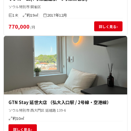
ソウル特別市 銅雀区
1 R
約19㎡
2017年12月
770,000
›
詳しく見る
/月
GTN Stay 延世大店 （弘大入口駅 / 2号線・空港線）
ソウル特別市 西大門区 延禧路 139-6
約10㎡
›
詳しく見る