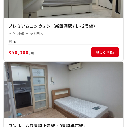
プレミアムコシウォン（新設洞駅 / 1・2号線）
ソウル特別市 東大門区
1R
850,000
›
詳しく見る
/月
ワンルーム(7号線上道駅・9号線黒石駅)