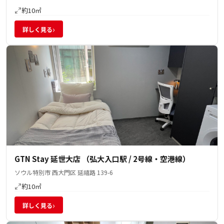
約10㎡
›
詳しく見る
GTN Stay 延世大店 （弘大入口駅 / 2号線・空港線）
ソウル特別市 西大門区 延禧路 139-6
約10㎡
›
詳しく見る