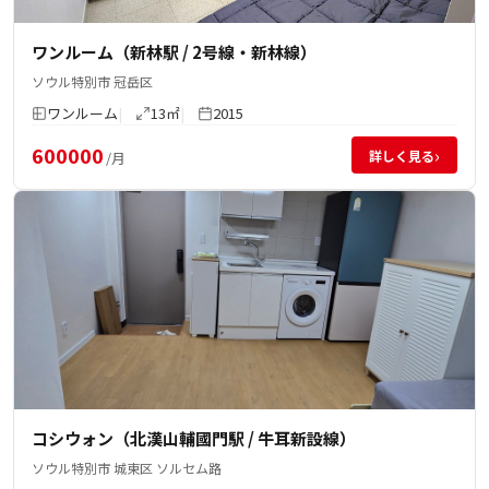
ワンルーム（新林駅 / 2号線・新林線）
ソウル特別市 冠岳区
ワンルーム
13㎡
2015
600000
›
詳しく見る
/月
コシウォン（北漢山輔國門駅 / 牛耳新設線）
ソウル特別市 城東区 ソルセム路