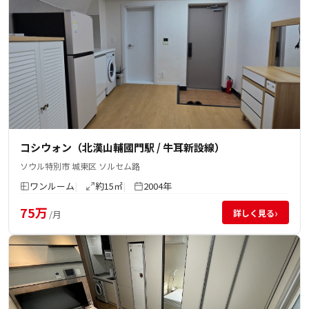
コシウォン（北漢山輔國門駅 / 牛耳新設線）
ソウル特別市 城東区 ソルセム路
ワンルーム
約15㎡
2004年
75万
›
詳しく見る
/月