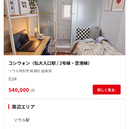
コシウォン（弘大入口駅 / 2号線・空港線）
ソウル特別市 麻浦区 延南洞
1R
540,000
›
詳しく見る
/月
周辺エリア
ソウル駅