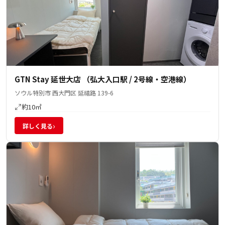
GTN Stay 延世大店 （弘大入口駅 / 2号線・空港線）
ソウル特別市 西大門区 延禧路 139-6
約10㎡
›
詳しく見る