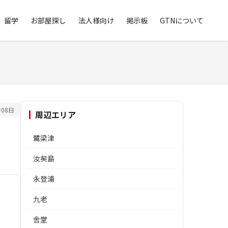
留学
お部屋探し
法人様向け
掲示板
GTNについて
08日
周辺エリア
鷺梁津
汝矣島
永登浦
九老
舎堂