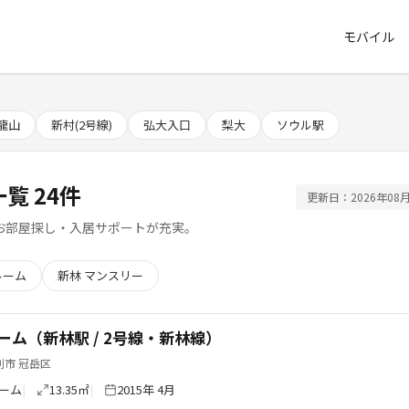
モバイル
龍山
新村(2号線)
弘大入口
梨大
ソウル駅
覧 24件
更新日：2026年08月
お部屋探し・入居サポートが充実。
ルーム
新林 マンスリー
ーム（新林駅 / 2号線・新林線）
別市 冠岳区
ーム
13.35㎡
2015年 4月