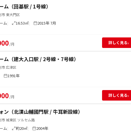
ーム（回基駅 / 1号線）
別市 東大門区
ーム
16.53㎡
2015年 7月
000
›
詳しく見る
/月
ーム（建大入口駅 / 2号線・7号線）
別市 広津区
1991年
000
›
詳しく見る
/月
ォン（北漢山輔國門駅 / 牛耳新設線）
市 城東区 ソルセム路
ーム
約20㎡
2004年