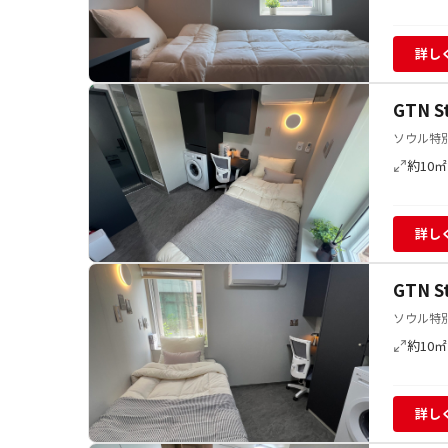
詳し
GTN 
ソウル特別
約10㎡
詳し
GTN 
ソウル特別
約10㎡
詳し