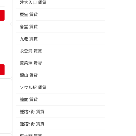
建大入口 賃貸
蚕室 賃貸
舎堂 賃貸
九老 賃貸
永登浦 賃貸
鷺梁津 賃貸
龍山 賃貸
ソウル駅 賃貸
鐘閣 賃貸
鍾路3街 賃貸
鍾路5街 賃貸
東大門 賃貸