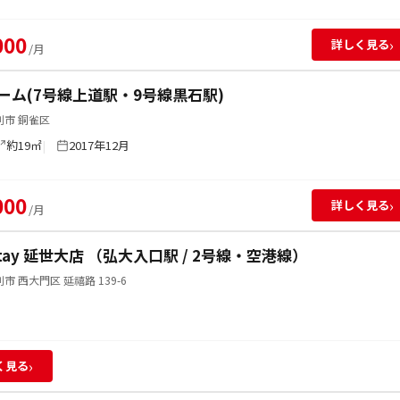
000
›
詳しく見る
/月
ーム(7号線上道駅・9号線黒石駅)
別市 銅雀区
約19㎡
2017年12月
000
›
詳しく見る
/月
Stay 延世大店 （弘大入口駅 / 2号線・空港線）
市 西大門区 延禧路 139-6
›
く見る