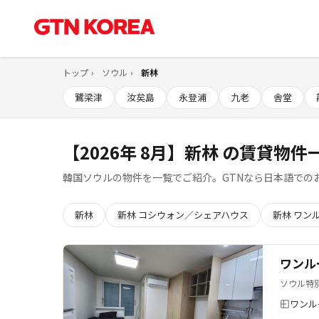
トップ
ソウル
新林
鷺梁津
汝矣島
永登浦
九老
舎堂
【2026年 8月】新林 の賃貸物件一
韓国ソウルの物件を一覧でご紹介。GTNなら日本語での
新林
新林 コシウォン／シェアハウス
新林 ワン
ワンル
ソウル特
ワンル