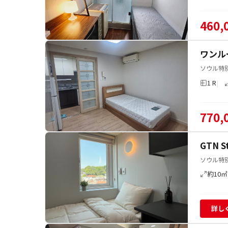
460,
ワンル
ソウル特
1 R
770,
GTN 
ソウル特別
約10㎡
詳し