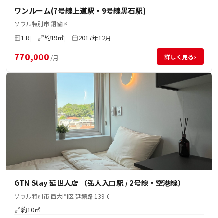
ワンルーム(7号線上道駅・9号線黒石駅)
ソウル特別市 銅雀区
1 R
約19㎡
2017年12月
770,000
›
詳しく見る
/月
GTN Stay 延世大店 （弘大入口駅 / 2号線・空港線）
ソウル特別市 西大門区 延禧路 139-6
約10㎡