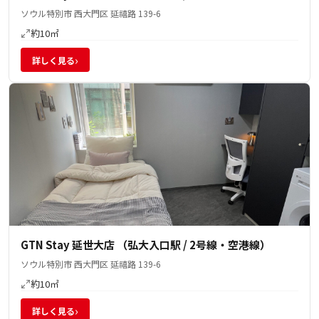
ソウル特別市 西大門区 延禧路 139-6
約10㎡
›
詳しく見る
GTN Stay 延世大店 （弘大入口駅 / 2号線・空港線）
ソウル特別市 西大門区 延禧路 139-6
約10㎡
›
詳しく見る