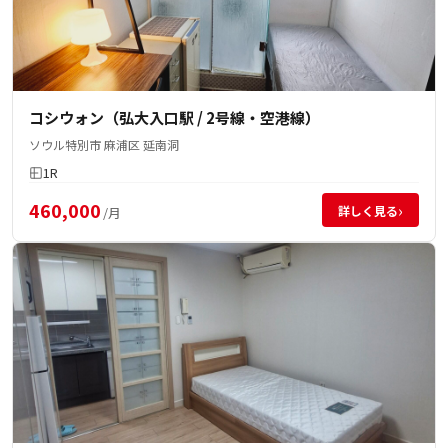
コシウォン（弘大入口駅 / 2号線・空港線）
ソウル特別市 麻浦区 延南洞
1R
460,000
›
詳しく見る
/月