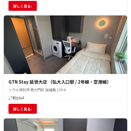
›
詳しく見る
GTN Stay 延世大店 （弘大入口駅 / 2号線・空港線）
ソウル特別市 西大門区 延禧路 139-6
約10㎡
›
詳しく見る