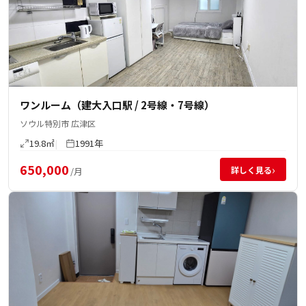
ワンルーム（建大入口駅 / 2号線・7号線）
ソウル特別市 広津区
19.8㎡
1991年
650,000
›
詳しく見る
/月