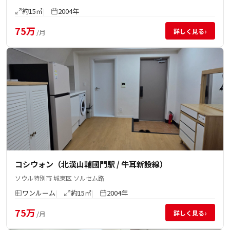
約15㎡
2004年
75万
›
詳しく見る
/月
コシウォン（北漢山輔國門駅 / 牛耳新設線）
ソウル特別市 城東区 ソルセム路
ワンルーム
約15㎡
2004年
75万
›
詳しく見る
/月