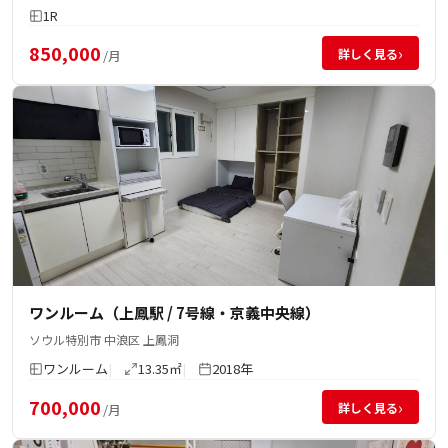
1R
850,000
›
詳しく見る
/月
ワンルーム（上鳳駅 / 7号線・京義中央線）
ソウル特別市 中浪区 上鳳洞
ワンルーム
13.35㎡
2018年
700,000
›
詳しく見る
/月