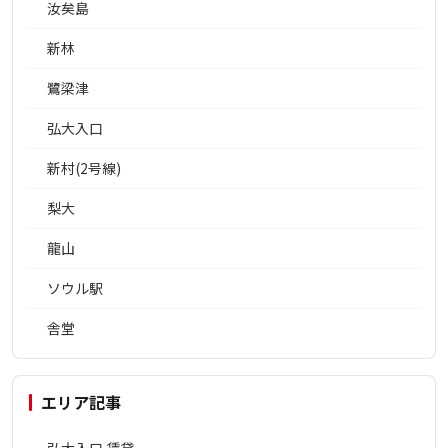
汝矣島
新林
鷺梁津
弘大入口
新村(2号線)
梨大
龍山
ソウル駅
舎堂
エリア記事