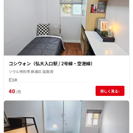
コシウォン（弘大入口駅 / 2号線・空港線）
ソウル特別市 麻浦区 延南洞
1R
40
›
詳しく見る
/月