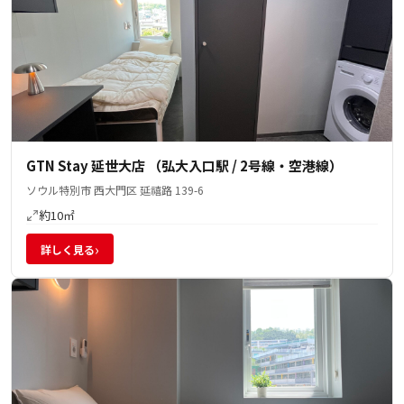
GTN Stay 延世大店 （弘大入口駅 / 2号線・空港線）
ソウル特別市 西大門区 延禧路 139-6
約10㎡
›
詳しく見る