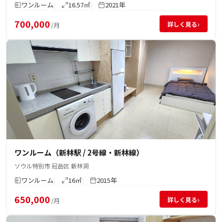
ワンルーム
16.57㎡
2021年
700,000
›
詳しく見る
/月
ワンルーム（新林駅 / 2号線・新林線）
ソウル特別市 冠岳区 新林洞
ワンルーム
16㎡
2015年
650,000
›
詳しく見る
/月