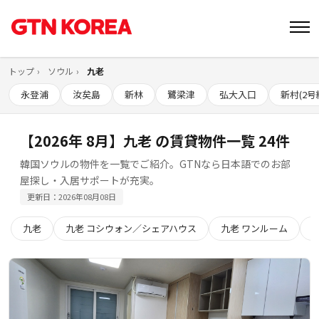
トップ
ソウル
九老
永登浦
汝矣島
新林
鷺梁津
弘大入口
新村(2号
【2026年 8月】九老 の賃貸物件一覧 24件
韓国ソウルの物件を一覧でご紹介。GTNなら日本語でのお部
屋探し・入居サポートが充実。
更新日：2026年08月08日
九老
九老 コシウォン／シェアハウス
九老 ワンルーム