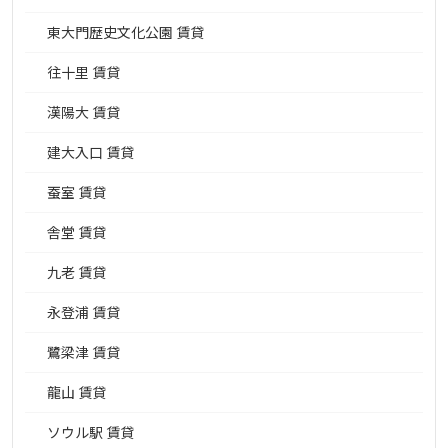
東大門歴史文化公園 賃貸
往十里 賃貸
漢陽大 賃貸
建大入口 賃貸
蚕室 賃貸
舎堂 賃貸
九老 賃貸
永登浦 賃貸
鷺梁津 賃貸
龍山 賃貸
ソウル駅 賃貸