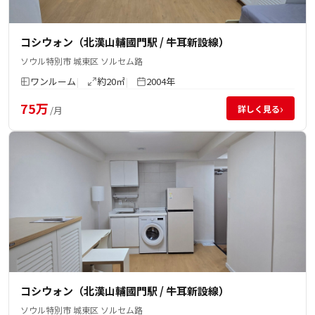
コシウォン（北漢山輔國門駅 / 牛耳新設線）
ソウル特別市 城東区 ソルセム路
ワンルーム
約20㎡
2004年
75万
›
詳しく見る
/月
コシウォン（北漢山輔國門駅 / 牛耳新設線）
ソウル特別市 城東区 ソルセム路