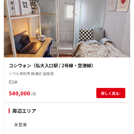
コシウォン（弘大入口駅 / 2号線・空港線）
ソウル特別市 麻浦区 延南洞
1R
540,000
›
詳しく見る
/月
周辺エリア
永登浦