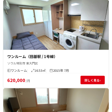
ワンルーム（回基駅 / 1号線）
ソウル特別市 東大門区
ワンルーム
16.53㎡
2015年 7月
620,000
›
詳しく見る
/月