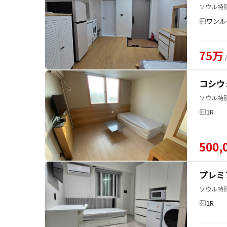
ソウル特別
ワンル
75万
コシウ
ソウル特
1R
500,
プレミ
ソウル特
1R