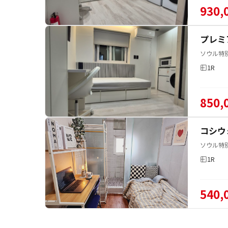
930,
プレミ
ソウル特
1R
850,
コシウ
ソウル特別
1R
540,