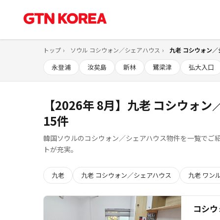
トップ
ソウル コシウォン／シェアハウス
九老 コシウォン／
永登浦
汝矣島
新林
鷺梁津
弘大入口
【2026年 8月】九老 コシウォ
15件
韓国ソウルのコシウォン／シェアハウス物件を一覧でご紹
トが充実。
九老
九老 コシウォン／シェアハウス
九老 ワン
コシウ