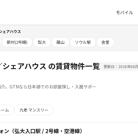
モバイル
シェアハウス
新村(2号線)
梨大
龍山
ソウル駅
舎堂
ン／シェアハウス の賃貸物件一覧
更新日：2026年08月
介。GTNなら日本語でのお部屋探し・入居サポー
ルーム
九老 マンスリー
ォン（弘大入口駅 / 2号線・空港線）