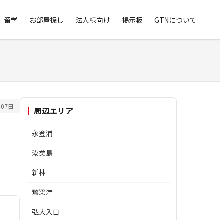
留学
お部屋探し
法人様向け
掲示板
GTNについて
07日
周辺エリア
永登浦
汝矣島
新林
鷺梁津
弘大入口