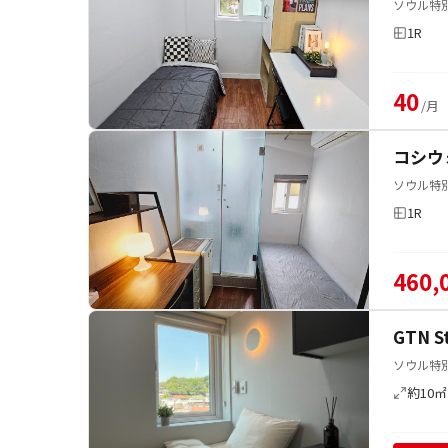
ソウル特別
1R
40
/月
コシウ
ソウル特別
1R
460,
GTN 
ソウル特別
約10㎡