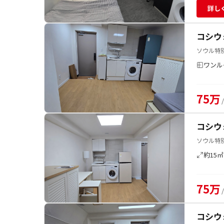
詳し
コシウ
ソウル特別
ワンル
75万
コシウ
ソウル特別
約15㎡
75万
コシウ