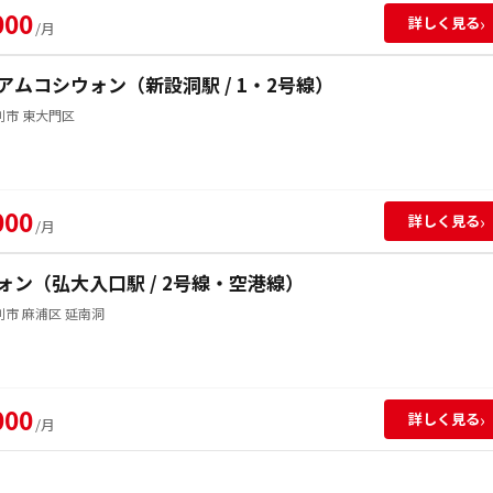
000
›
詳しく見る
/月
アムコシウォン（新設洞駅 / 1・2号線）
別市 東大門区
000
›
詳しく見る
/月
ォン（弘大入口駅 / 2号線・空港線）
市 麻浦区 延南洞
000
›
詳しく見る
/月