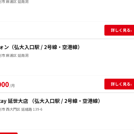
市 麻浦区 延南洞
›
詳しく見る
ォン（弘大入口駅 / 2号線・空港線）
市 麻浦区 延南洞
000
›
詳しく見る
/月
Stay 延世大店 （弘大入口駅 / 2号線・空港線）
市 西大門区 延禧路 139-6