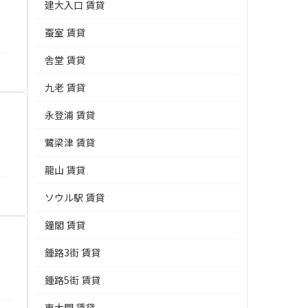
建大入口 賃貸
蚕室 賃貸
舎堂 賃貸
九老 賃貸
永登浦 賃貸
鷺梁津 賃貸
龍山 賃貸
ソウル駅 賃貸
鐘閣 賃貸
鍾路3街 賃貸
鍾路5街 賃貸
東大門 賃貸