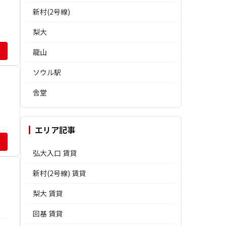
新村(2号線)
梨大
龍山
ソウル駅
舎堂
エリア記事
弘大入口 賃貸
新村(2号線) 賃貸
梨大 賃貸
回基 賃貸