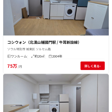
コシウォン（北漢山輔國門駅 / 牛耳新設線）
ソウル特別市 城東区 ソルセム路
ワンルーム
約20㎡
2004年
75万
›
詳しく見る
/月