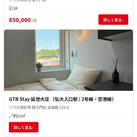
1R
850,000
›
詳しく見る
/月
GTN Stay 延世大店 （弘大入口駅 / 2号線・空港線）
ソウル特別市 西大門区 延禧路 139-6
約10㎡
›
詳しく見る