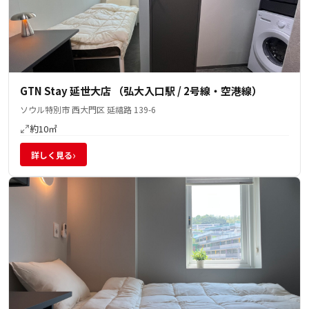
GTN Stay 延世大店 （弘大入口駅 / 2号線・空港線）
ソウル特別市 西大門区 延禧路 139-6
約10㎡
›
詳しく見る