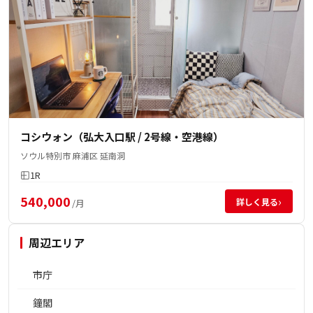
コシウォン（弘大入口駅 / 2号線・空港線）
ソウル特別市 麻浦区 延南洞
1R
540,000
›
詳しく見る
/月
周辺エリア
市庁
鐘閣