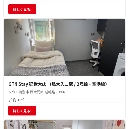
›
詳しく見る
GTN Stay 延世大店 （弘大入口駅 / 2号線・空港線）
ソウル特別市 西大門区 延禧路 139-6
約10㎡
›
詳しく見る