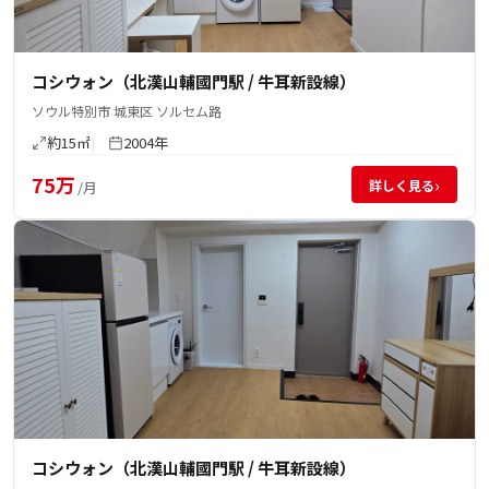
コシウォン（北漢山輔國門駅 / 牛耳新設線）
ソウル特別市 城東区 ソルセム路
約15㎡
2004年
75万
›
詳しく見る
/月
コシウォン（北漢山輔國門駅 / 牛耳新設線）