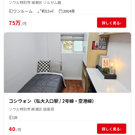
ソウル特別市 城東区 ソルセム路
ワンルーム
約15㎡
2004年
75万
›
詳しく見る
/月
コシウォン（弘大入口駅 / 2号線・空港線）
ソウル特別市 麻浦区 延南洞
1R
40
›
詳しく見る
/月