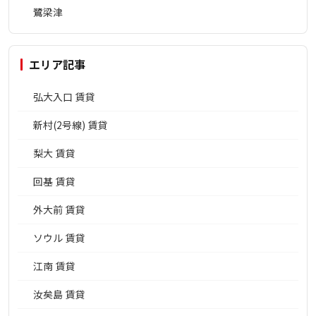
鷺梁津
エリア記事
弘大入口 賃貸
新村(2号線) 賃貸
梨大 賃貸
回基 賃貸
外大前 賃貸
ソウル 賃貸
江南 賃貸
汝矣島 賃貸