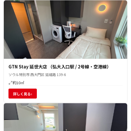
GTN Stay 延世大店 （弘大入口駅 / 2号線・空港線）
ソウル特別市 西大門区 延禧路 139-6
約10㎡
›
詳しく見る