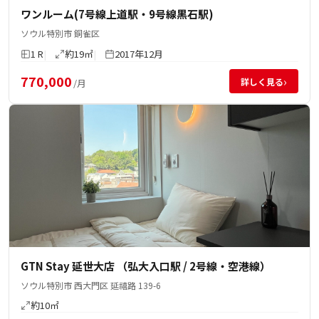
ワンルーム(7号線上道駅・9号線黒石駅)
ソウル特別市 銅雀区
1 R
約19㎡
2017年12月
770,000
›
詳しく見る
/月
GTN Stay 延世大店 （弘大入口駅 / 2号線・空港線）
ソウル特別市 西大門区 延禧路 139-6
約10㎡