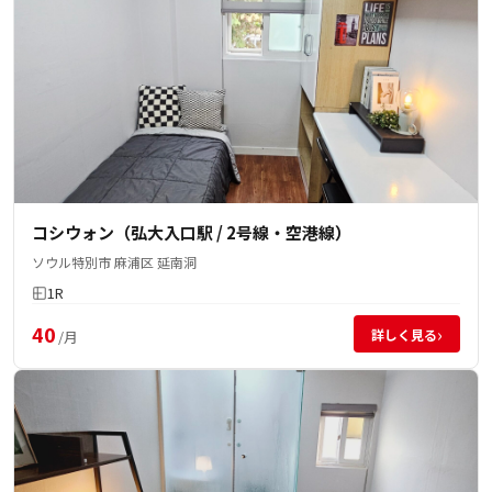
コシウォン（弘大入口駅 / 2号線・空港線）
ソウル特別市 麻浦区 延南洞
1R
40
›
詳しく見る
/月