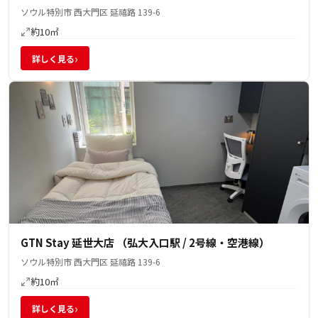
ソウル特別市 西大門区 延禧路 139-6
約10㎡
›
詳しく見る
GTN Stay 延世大店 （弘大入口駅 / 2号線・空港線）
ソウル特別市 西大門区 延禧路 139-6
約10㎡
›
詳しく見る