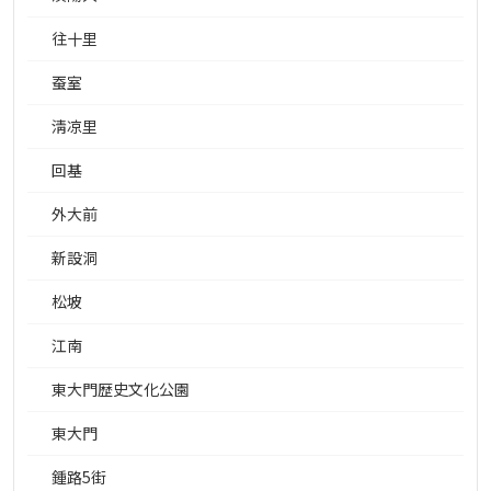
往十里
蚕室
淸凉里
回基
外大前
新設洞
松坡
江南
東大門歴史文化公園
東大門
鍾路5街