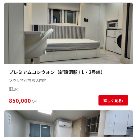
プレミアムコシウォン（新設洞駅 / 1・2号線）
ソウル特別市 東大門区
1R
850,000
›
詳しく見る
/月