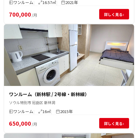
ワンルーム
16.57㎡
2021年
700,000
›
詳しく見る
/月
ワンルーム（新林駅 / 2号線・新林線）
ソウル特別市 冠岳区 新林洞
ワンルーム
16㎡
2015年
650,000
›
詳しく見る
/月