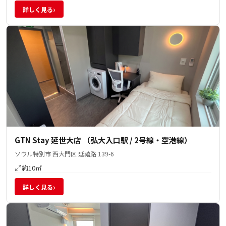
›
詳しく見る
GTN Stay 延世大店 （弘大入口駅 / 2号線・空港線）
ソウル特別市 西大門区 延禧路 139-6
約10㎡
›
詳しく見る