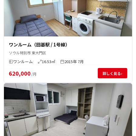
ワンルーム（回基駅 / 1号線）
ソウル特別市 東大門区
ワンルーム
16.53㎡
2015年 7月
620,000
›
詳しく見る
/月