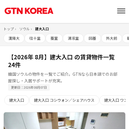
トップ
ソウル
建大入口
漢陽大
往十里
蚕室
淸凉里
回基
外大前
【2026年 8月】建大入口 の賃貸物件一覧
24件
韓国ソウルの物件を一覧でご紹介。GTNなら日本語でのお部
屋探し・入居サポートが充実。
更新日：2026年08月07日
建大入口
建大入口 コシウォン／シェアハウス
建大入口 ワン