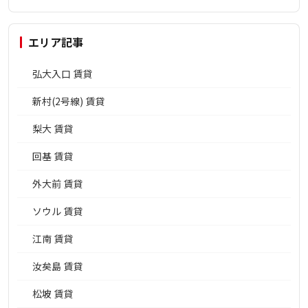
エリア記事
弘大入口 賃貸
新村(2号線) 賃貸
梨大 賃貸
回基 賃貸
外大前 賃貸
ソウル 賃貸
江南 賃貸
汝矣島 賃貸
松坡 賃貸