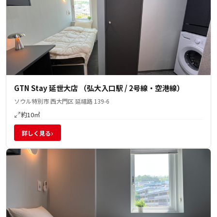
GTN Stay 延世大店 （弘大入口駅 / 2号線・空港線）
ソウル特別市 西大門区 延禧路 139-6
約10㎡
›
詳しく見る