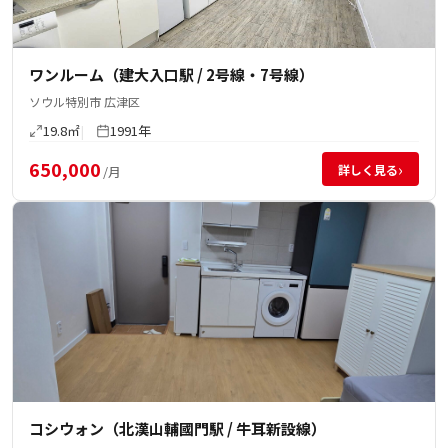
ワンルーム（建大入口駅 / 2号線・7号線）
ソウル特別市 広津区
19.8㎡
1991年
650,000
›
詳しく見る
/月
コシウォン（北漢山輔國門駅 / 牛耳新設線）