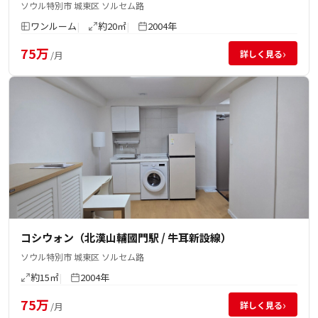
ソウル特別市 城東区 ソルセム路
ワンルーム
約20㎡
2004年
75万
›
詳しく見る
/月
コシウォン（北漢山輔國門駅 / 牛耳新設線）
ソウル特別市 城東区 ソルセム路
約15㎡
2004年
75万
›
詳しく見る
/月