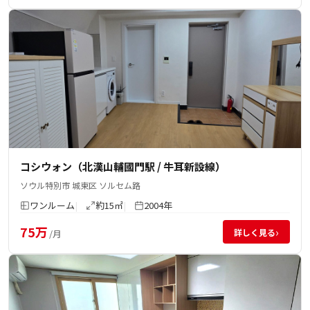
コシウォン（北漢山輔國門駅 / 牛耳新設線）
ソウル特別市 城東区 ソルセム路
ワンルーム
約15㎡
2004年
75万
›
詳しく見る
/月