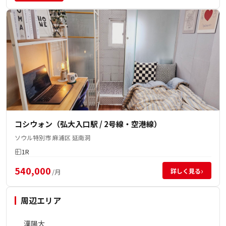
コシウォン（弘大入口駅 / 2号線・空港線）
ソウル特別市 麻浦区 延南洞
1R
540,000
›
詳しく見る
/月
周辺エリア
漢陽大