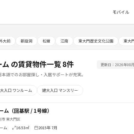
モバイル
外大前
新設洞
松坡
江南
東大門歴史文化公園
東大
ーム の賃貸物件一覧 8件
更新日：2026年08月
日本語でのお部屋探し・入居サポートが充実。
大入口 ワンルーム
建大入口 マンスリー
ーム（回基駅 / 1号線）
別市 東大門区
ーム
16.53㎡
2015年 7月