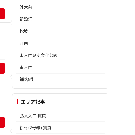
外大前
新設洞
松坡
江南
東大門歴史文化公園
東大門
鍾路5街
エリア記事
弘大入口 賃貸
新村(2号線) 賃貸