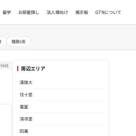
留学
お部屋探し
法人様向け
掲示板
GTNについて
門
鍾路5街
06日
周辺エリア
漢陽大
往十里
蚕室
淸凉里
回基