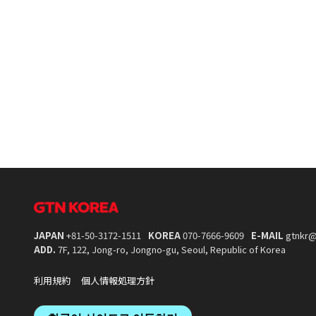
JAPAN
+81-50-3172-1511
KOREA
070-7666-9609
E-MAIL
gtnkr@
ADD.
7F, 122, Jong-ro, Jongno-gu, Seoul, Republic of Korea
利用規約
個人情報処理方針