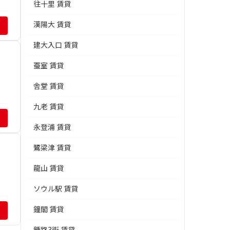
往十里 賃貸
漢陽大 賃貸
建大入口 賃貸
蚕室 賃貸
舎堂 賃貸
九老 賃貸
永登浦 賃貸
鷺梁津 賃貸
龍山 賃貸
ソウル駅 賃貸
鐘閣 賃貸
鍾路3街 賃貸