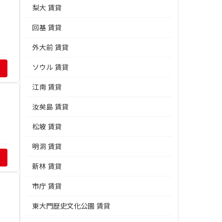
梨大 賃貸
回基 賃貸
外大前 賃貸
ソウル 賃貸
江南 賃貸
汝矣島 賃貸
松坡 賃貸
明洞 賃貸
新林 賃貸
市庁 賃貸
東大門歴史文化公園 賃貸