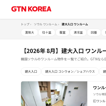
トップ
ソウル ワンルーム
建大入口 ワンルーム
漢陽大
往十里
蚕室
淸凉里
回基
【2026年 8月】建大入口 ワンル
韓国ソウルのワンルーム物件を一覧でご紹介。GTNなら
建大入口
建大入口 コシウォン／シェアハウス
建
ワンル
ソウル特
ワンル