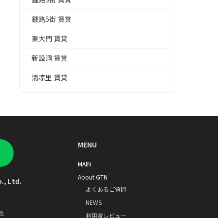
鍾路5街 賃貸
東大門 賃貸
新設洞 賃貸
淸凉里 賃貸
MENU
MAIN
About GTN
., Ltd.
よくあるご質問
NEWS
호
利用者レビュー