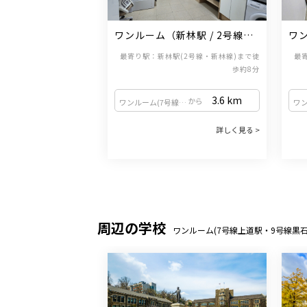
ワンルーム（新林駅 / 2号線・
ワン
新林線）
新
最寄り駅：新林駅(2号線・新林線)まで徒
最
歩約8分
3.6
km
から
ワンルーム(7号線上道駅・9号線黒石駅)
詳しく見る >
周辺の学校
ワンルーム(7号線上道駅・9号線黒石