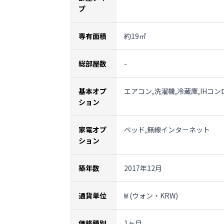
プ
専有面積
約19㎡
総部屋数
-
基本オプ
エアコン,洗濯機,冷蔵庫,IHコ
ション
家電オプ
ベッド,無線インターネット
ション
築年数
2017年12月
通貨単位
₩ (ウォン・KRW)
価格種別
1ヶ月