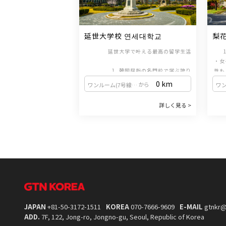
延世大学校 연세대학교
梨
교
延世大学で叶える最高の留学生活
・女
1. 韓国屈指の名門校で学ぶ誇り
性も
韓国の「3大名門大学（SKY）」の一つで
ス内
0 km
から
ワンルーム(7号線上道駅・9号線黒石駅)
あり、国内で最も長い歴史と伝統を誇る韓
生に
国語教育機関（韓国語学堂）を運営してい
って
詳しく見る >
ます。世界中から集まる優秀な学生たちと
・
2. ソウル屈指のおしゃれエリア、新村（シ
共に、最高水準の教育を受けることができ
TO
ンチョン）に位置
ます。
出題
ソウルの中心部である新村（シンチョン）
いた
に位置するキャンパスは、都会の活気にあ
なが
ふれながらも、安らぎを感じられる美しい
景観が魅力です。放課後のショッピングや
La
カフェ巡りなど、充実した毎日を過ごせま
3. グローバルをリードする手厚い支援
語優
国際化を牽引する大学として、多様な英語
す。
・生
営し
講義や外国人留学生のためのサポートプロ
連動
グラムを完備。海外からの学生を温かく迎
名所
JAPAN
+81-50-3172-1511
KOREA
070-7666-9609
E-MAIL
gtnkr@
え入れる文化が根付いています。
など
ADD.
7F, 122, Jong-ro, Jongno-gu, Seoul, Republic of Korea
4. 体系的な「正規課程」で確かな実力を
4