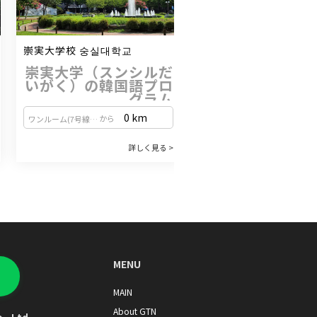
崇実大学校 숭실대학교
中央大学校 중앙대학교
崇実大学（スンシルだ
メンタリングプログラムと呼ば
いがく）の韓国語プロ
生活の不安や悩みにアドバイス
グラム
強いプログラムがあります。
専門的なプログラムとスタッフ
心、Kカルチャー、文化芸術の
0 km
0 
から
から
ワンルーム(7号線上道駅・9号線黒石駅)
ワンルーム(7号線上道駅・9号線黒石駅)
崇実大学の韓国語プログラムで、あなたの
して、語学研修後の学部進学連
を受けることができ、多様な放
留学生活を充実させませんか？
ラムを運営しています（TOP
詳しく見る >
詳
換）。成績奨学金、学業優秀奨
ソウル中心部の立地を活かした
1. 「話せる」を目標にした実践的な学習ス
育と、充実したメンタリング制
賞など多様な奨学金制度を運
タイル
活サポートが
私たちが最も大切にしているのは、コミュ
ニケーション能力の向上です！授業では、
「話す」「聞く」「書く」「読む」の4技
能をバランス良く、そして総合的に学習し
ます。学んだことがすぐに使える、実践的
2. 韓国文化も深く学べる充実の授業
な韓国語をしっかりと身につけることがで
韓国語の授業と並行して文化授業も行われ
MENU
ます。経験豊富な先生によるきめ細やかな
きますよ。
指導のもと、言語だけでなく、その背景に
MAIN
ある韓国文化を深く理解することで、もっ
3. 教室を飛び出して、韓国をもっと体験！
と楽しく、しっかりとした韓国語学習が可
About GTN