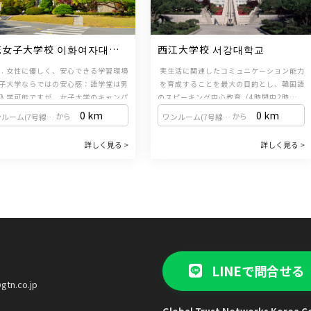
花女子大学校 이화여자대학
西江大学校 서강대학교
1. 女性に優しく、安心できる学習環境
実生活に関連したコミュニケーション能力
子大学ならではの安心感：語学堂は男
を育成することを最大の目的とし、韓国語
入学可能ですが、女子大学のキャンパ
のスピーキング中心教育（4時間中2時間以
にあるため、女性の比率が高く、留学
上がスピーキング）でコミュニケーション
担任制度を導入し、出欠席、相談、試験等
0 km
0 km
から
から
ワンルーム(7号線上道駅・9号線黒石駅)
ワンルーム(7号線上道駅・9号線黒石駅)
とっても安全で体系的な教育環境が整
能力向上に最適化されたクラスシステムを
を管理監督するとともに、カウンセリング
います。女性一人での留学でも安心し
2. TOPIK対策に強いカリキュラム
講師が配置され、学校および学習への適応
並行して運営しています。
詳しく見る >
詳しく見る >
試験形式に合わせた学習：定期試験が
て学ぶことができます。
放課後レベル別無料授業（発音、文法、映
をサポートしています。外国人留学生に人
PIK（韓国語能力試験）の形式に準じて
画、K-POPなど）、成績奨学金制度を運営
気の語学堂を運営しており、新村という優
されるため、効率的にTOPIK対策を行
れた立地条件などにより高い人気を誇って
しています。
い方に最適です。韓国語の基礎を固め
実践的なコミュニケーション能力向上に特
います。
ら、資格取得も同時に目指すことがで
3. 多様な奨学金制度と文化交流
化した教育システムと、新村の好立地によ
・学生を支える奨学金：ELC(Ewha 
きます。
る学習環境の良さが特徴です。
nguage Center)兄弟姉妹奨学金や韓国
秀奨学金など、多様な奨学金制度を運
きた韓国文化を体験：韓国語の授業と
、学生の学びをサポートしています。
LINEで問合せる
した文化授業はもちろん、公演観覧、
探訪などの文化行事、韓国語弁論大会
gtn.co.jp
、文化交流の場が豊富に用意されてい
. 学生同士の活発な交流とサークル活動
ます。