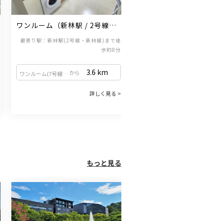
ワンルーム（新林駅 / 2号線・
コシウォン（弘大入口駅 
新林線）
線・空港線）
最寄り駅：新林駅(2号線・新林線)まで徒
・ 部屋タイプ：Standard A
歩約8分
・個人設備：エアコン、ミニ冷
ド、机、椅子、クロゼット(
3.6
km
6.7
から
から
ワンルーム(7号線上道駅・9号線黒石駅)
ワンルーム(7号線上道駅・9号線黒石駅)
・共用設備：キッチン、洗濯機
詳しく見る >
詳
※お米、ラーメン、洗濯洗
・最寄り駅： 弘大入口駅(2号
ま
もっと見る