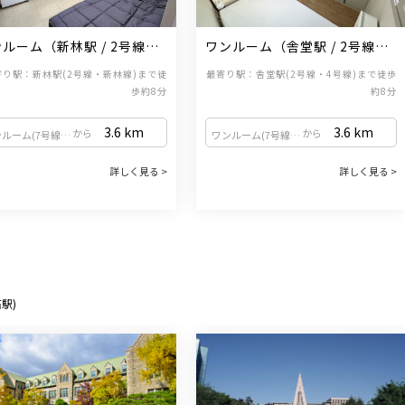
ルーム（新林駅 / 2号線・
ワンルーム（舎堂駅 / 2号線・4
林線）
号線）
寄り駅：新林駅(2号線・新林線)まで徒
最寄り駅：舎堂駅(2号線・4号線)まで徒歩
歩約8分
約8分
3.6
km
3.6
km
から
から
ワンルーム(7号線上道駅・9号線黒石駅)
ワンルーム(7号線上道駅・9号線黒石駅)
詳しく見る >
詳しく見る >
駅)