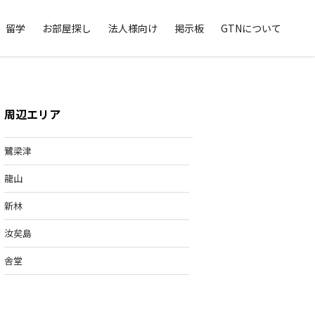
留学
お部屋探し
法人様向け
掲示板
GTNについて
周辺エリア
鷺梁津
龍山
新林
汝矣島
舎堂