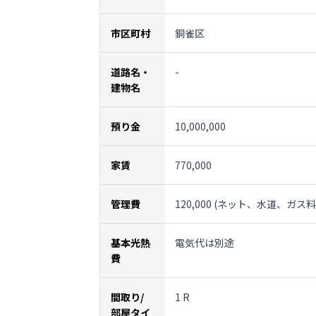
市区町村
銅雀区
道路名・
-
建物名
預り金
10,000,000
家賃
770,000
管理費
120,000 (ネット、水道、ガス
基本光熱
電気代は別途
費
間取り/
1 R
部屋タイ