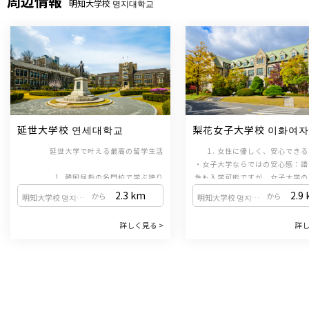
周辺情報
明知大学校 명지대학교
延世大学校 연세대학교
梨花女子大学校 이화여
교
延世大学で叶える最高の留学生活
1. 女性に優しく、安心でき
・女子大学ならではの安心感：語
1. 韓国屈指の名門校で学ぶ誇り
性も入学可能ですが、女子大学の
韓国の「3大名門大学（SKY）」の一つで
ス内にあるため、女性の比率が高
2.3
km
2.9
から
から
明知大学校 명지대학교
明知大学校 명지대학교
あり、国内で最も長い歴史と伝統を誇る韓
生にとっても安全で体系的な教育
国語教育機関（韓国語学堂）を運営してい
っています。女性一人での留学で
2. TOPIK対策に強いカ
詳しく見る >
詳し
ます。世界中から集まる優秀な学生たちと
・試験形式に合わせた学習：定
て学ぶことがで
2. ソウル屈指のおしゃれエリア、新村（シ
共に、最高水準の教育を受けることができ
TOPIK（韓国語能力試験）の形
ンチョン）に位置
ます。
出題されるため、効率的にTOPI
ソウルの中心部である新村（シンチョン）
いたい方に最適です。韓国語の基
に位置するキャンパスは、都会の活気にあ
ながら、資格取得も同時に目指す
3. 多様な奨学金制度
ふれながらも、安らぎを感じられる美しい
・学生を支える奨学金：ELC(
景観が魅力です。放課後のショッピングや
Language Center)兄弟姉妹