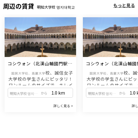
周辺の賃貸
もっと見る
カフェ巡りなど、充実した毎日を過ごせま
3. グローバルをリードする手厚い支援
語優秀奨学金など、多様な奨学金
明知大学校 명지대학교
国際化を牽引する大学として、多様な英語
す。
・生きた韓国文化を体験：韓国語
営し、学生の学びをサポートして
講義や外国人留学生のためのサポートプロ
連動した文化授業はもちろん、公
グラムを完備。海外からの学生を温かく迎
名所探訪などの文化行事、韓国語
え入れる文化が根付いています。
など、文化交流の場が豊富に用意
4. 体系的な「正規課程」で確かな実力を
4. 学生同士の活発な交流とサ
多国籍な学習環境：世界各地から集まった
・現役学生によるサポート：梨花
仲間と交流しながら、韓国語と韓国文化を
の在学生サポーター（トウミ）に
深く学びます。
支援を受けることがで
集中的なカリキュラム：10週間・計200時
・多彩なサークル活動：ダンス、
コシウォン（北漢山輔國門駅 / 
コシウォン（北漢山輔國門駅
間の密度の高い授業を通じて、基礎から応
ランティアなどのサークルを通じ
牛耳新設線）
牛耳新設線）
用まで体系的にスキルアップできます。
な国籍の学生と交流し、一生の思
校、誠信女子
校、誠
国民大学校、高麗大学
国民大学校、高麗大学
ることがで
大学校の学生さんにピッタリ！
大学校の学生さんにピッ
5. 進学を目指すなら「大学韓国語課程」
5. 梨花ならではの特別
ワンルームのサイズで、キレイ
ワンルームのサイズで、
韓国での大学・大学院進学を目指す方に特
・梨花感謝フェスティバル：秋に
なコシウォンをご紹介いたしま
なコシウォンをご紹介い
1.0
km
1.0
から
から
化したコースです。
謝祭を記念したフェスティバルが
明知大学校 명지대학교
明知大学校 명지대학교
す。
・アカデミックな韓国語：レポート作成や
ます。歌やダンスを披露するコン
発表など、大学生活に必要な専門的な韓国
行われ、学生たちが一丸となって
詳しく見る >
詳し
管理費（電気・水道）が家賃に含まれてお
管理費（電気・水道）が家賃に含
語能力を重点的に養います。
る特別な行
ります。
・少人数クラスと奨学金：少人数制できめ
※床暖房：0時から翌日の午前9時まで
※床暖房：0時から翌日の午
細やかな指導が受けられるほか、多様な奨
学金制度があなたの挑戦を後押しします。
保証金1,000万ウォン／家賃75
保証金1,000万ウォン／