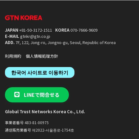
万ウォン
万
6. 学びを広げる多彩なオプション
または
・特別補習：ハングルや発音を基礎からし
保証金500万ウォン／家賃80万
保証金500万ウォン／家
っかり固める「ハングル/発音補充班」を
ウォン
運営。
相談可能！
相談
・体験と交流：楽しい文化体験や、韓国人
JAPAN
+81-50-3172-1511
KOREA
070-7666-9609
学生との言語交換プログラムを通じて、生
E-MAIL
gtnkr@gtn.co.jp
きた韓国語に触れる機会が満載です。
ADD.
7F, 122, Jong-ro, Jongno-gu, Seoul, Republic of Korea
・単位認定：6単位の認定が可能です。
（※所属大学の規定により異なります）
利用規約
個人情報処理方針
한국어 사이트로 이동하기
LINEで問合せる
Global Trust Networks Korea Co., Ltd.
事業者番号 483-81-00975
通信販売業番号 제2022-서울종로-1754호