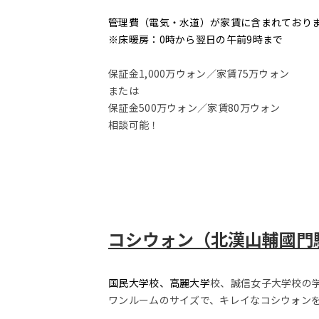
管理費（電気・水道）が家賃に含まれており
※床暖房：0時から翌日の午前9時まで
保証金1,000万ウォン／家賃75万ウォン
または
保証金500万ウォン／家賃80万ウォン
相談可能！
コシウォン（北漢山輔國門駅
国民大学校、高麗大学
校、誠信女子大学校の
ワンルームのサイズで、キレイなコシウォン