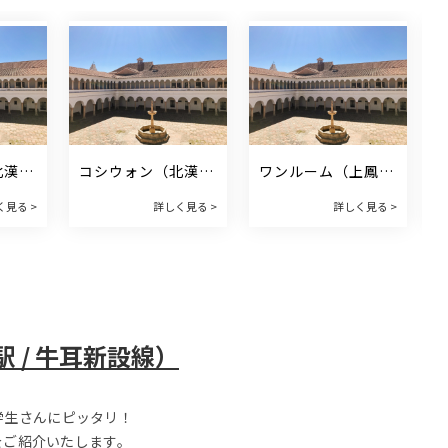
北漢山
コシウォン（北漢山
ワンルーム（上鳳
耳新設
輔國門駅 / 牛耳新設
駅 / 7号線・京義中
く見る >
詳しく見る >
詳しく見る >
線）
央線）
 / 牛耳新設線）
学生さんにピッタリ！
をご紹介いたします。