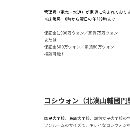
管理費（電気・水道）が家賃に含まれており
※床暖房：0時から翌日の午前9時まで
保証金1,000万ウォン／家賃75万ウォン
または
保証金500万ウォン／家賃80万ウォン
相談可能！
コシウォン（北漢山輔國門駅
国民大学校、高麗大学
校、誠信女子大学校の
ワンルームのサイズで、キレイなコシウォン