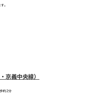
ます。
線・京義中央線）
歩約2分