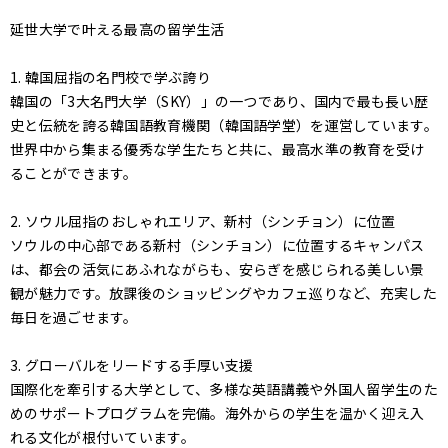
延世大学で叶える最高の留学生活
1. 韓国屈指の名門校で学ぶ誇り
韓国の「3大名門大学（SKY）」の一つであり、国内で最も長い歴
史と伝統を誇る韓国語教育機関（韓国語学堂）を運営しています。
世界中から集まる優秀な学生たちと共に、最高水準の教育を受け
ることができます。
2. ソウル屈指のおしゃれエリア、新村（シンチョン）に位置
ソウルの中心部である新村（シンチョン）に位置するキャンパス
は、都会の活気にあふれながらも、安らぎを感じられる美しい景
観が魅力です。放課後のショッピングやカフェ巡りなど、充実した
毎日を過ごせます。
3. グローバルをリードする手厚い支援
国際化を牽引する大学として、多様な英語講義や外国人留学生のた
めのサポートプログラムを完備。海外からの学生を温かく迎え入
れる文化が根付いています。