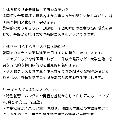
4. 体系的な「正規課程」で確かな実力を
多国籍な学習環境：世界各地から集まった仲間と交流しながら、韓
国語と韓国文化を深く学びます。
集中的なカリキュラム：10週間・計200時間の密度の高い授業を通
じて、基礎から応用まで体系的にスキルアップできます。
5. 進学を目指すなら「大学韓国語課程」
韓国での大学・大学院進学を目指す方に特化したコースです。
・アカデミックな韓国語：レポート作成や発表など、大学生活に必
要な専門的な韓国語能力を重点的に養います。
・少人数クラスと奨学金：少人数制できめ細やかな指導が受けら
れるほか、多様な奨学金制度があなたの挑戦を後押しします。
6. 学びを広げる多彩なオプション
・特別補習：ハングルや発音を基礎からしっかり固める「ハング
ル/発音補充班」を運営。
・体験と交流：楽しい文化体験や、韓国人学生との言語交換プロ
グラムを通じて、生きた韓国語に触れる機会が満載です。