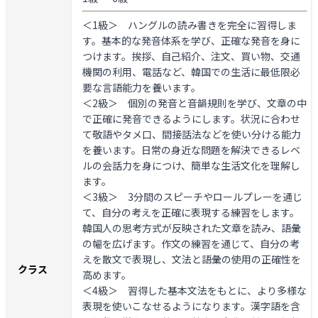
＜1級＞
ハングルの読み書きを完全に習得しま
す。基本的な発音体系を学び、正確な発音を身に
つけます。挨拶、自己紹介、注文、買い物、交通
機関の利用、電話など、韓国での生活に最低限必
要な言語能力を養います。
＜2級＞
個別の発音と音韻規則を学び、文章の中
で正確に発音できるようにします。状況に合わせ
て敬語やタメ口、間接話法などを使い分ける能力
を養います。日常の身近な問題を解決できるレベ
ルの会話力を身につけ、簡単な生活文化を理解し
ます。
＜3級＞
3分間のスピーチやロールプレーを通じ
て、自分の考えを正確に表現する練習をします。
韓国人の思考方式が反映された文章を読み、語彙
の幅を広げます。作文の練習を通じて、自分の考
えを散文で表現し、文法と語彙の使用の正確性を
クラス
高めます。
＜4級＞
習得した基本文法をもとに、より多様な
表現を使いこなせるようになります。漢字語を含