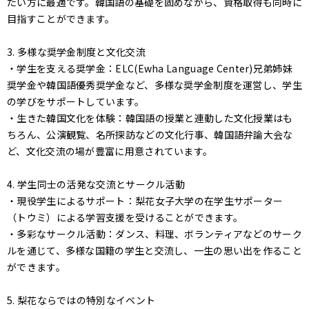
たい方に最適です。韓国語の基礎を固めながら、資格取得も同時に
目指すことができます。
3. 多様な奨学金制度と文化交流
・学生を支える奨学金：ELC(Ewha Language Center)兄弟姉妹
奨学金や韓国語優秀奨学金など、多様な奨学金制度を運営し、学生
の学びをサポートしています。
・生きた韓国文化を体験：韓国語の授業と連動した文化授業はも
ちろん、公演観覧、名所探訪などの文化行事、韓国語弁論大会な
ど、文化交流の場が豊富に用意されています。
4. 学生同士の活発な交流とサークル活動
・現役学生によるサポート：梨花女子大学の在学生サポーター
（トウミ）による学習支援を受けることができます。
・多彩なサークル活動：ダンス、料理、ボランティアなどのサーク
ルを通じて、多様な国籍の学生と交流し、一生の思い出を作ること
ができます。
5. 梨花ならではの特別なイベント