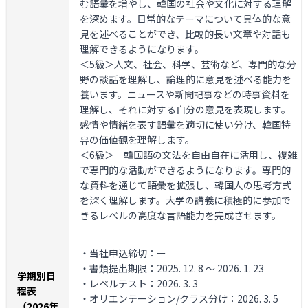
む語彙を増やし、韓国の社会や文化に対する理解
を深めます。日常的なテーマについて具体的な意
見を述べることができ、比較的長い文章や対話も
理解できるようになります。
＜5級＞
人文、社会、科学、芸術など、専門的な分
野の談話を理解し、論理的に意見を述べる能力を
養います。ニュースや新聞記事などの時事資料を
理解し、それに対する自分の意見を表現します。
感情や情緒を表す語彙を適切に使い分け、韓国特
유の価値観を理解します。
＜6級＞
韓国語の文法を自由自在に活用し、複雑
で専門的な活動ができるようになります。専門的
な資料を通じて語彙を拡張し、韓国人の思考方式
を深く理解します。大学の講義に積極的に参加で
きるレベルの高度な言語能力を完成させます。
・当社申込締切：ー
・書類提出期限：2025. 12. 8 ～ 2026. 1. 23
学期別日
・レベルテスト：2026. 3. 3
程表
・オリエンテーション/クラス分け：2026. 3. 5
（2026年