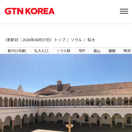
（
更新日：2026年08月07日
）
トップ
ソウル
梨大
新村(2号線)
弘大入口
ソウル駅
市庁
龍山
鐘閣
明洞