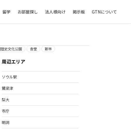
留学
お部屋探し
法人様向け
掲示板
GTNについて
門歴史文化公園
舎堂
新林
周辺エリア
ソウル駅
鷺梁津
梨大
市庁
明洞