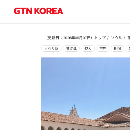
（
更新日：2026年08月07日
）
トップ
ソウル
ソウル駅
鷺梁津
梨大
市庁
明洞