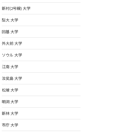
新村(2号線) 大学
梨大 大学
回基 大学
外大前 大学
ソウル 大学
西江大学校 서강대
崇実大学校 숭실대
中央大学校 중
학교
학교
학교
江南 大学
詳しく見る >
詳しく見る >
詳し
汝矣島 大学
松坡 大学
明洞 大学
新林 大学
市庁 大学