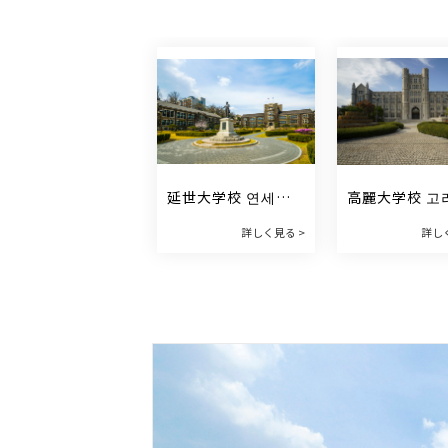
延世大学校 연세대
高麗大学校 고
학교
학교
詳しく見る >
詳し