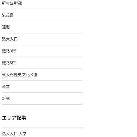
新村(2号線)
汝矣島
鐘閣
弘大入口
鍾路3街
鍾路5街
東大門歴史文化公園
舎堂
新林
エリア記事
弘大入口 大学