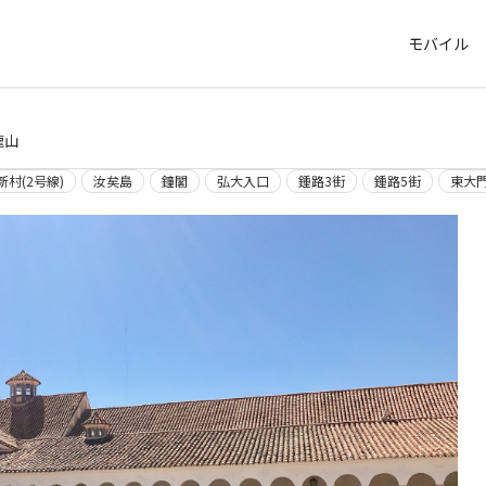
モバイル
龍山
新村(2号線)
汝矣島
鐘閣
弘大入口
鍾路3街
鍾路5街
東大