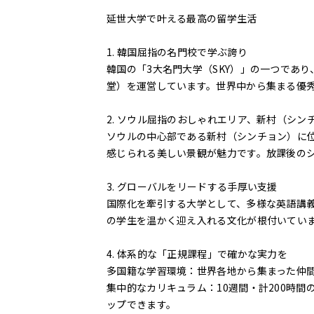
延世大学で叶える最高の留学生活
1. 韓国屈指の名門校で学ぶ誇り
韓国の「3大名門大学（SKY）」の一つであ
堂）を運営しています。世界中から集まる優
2. ソウル屈指のおしゃれエリア、新村（シン
ソウルの中心部である新村（シンチョン）に
感じられる美しい景観が魅力です。放課後の
3. グローバルをリードする手厚い支援
国際化を牽引する大学として、多様な英語講
の学生を温かく迎え入れる文化が根付いてい
4. 体系的な「正規課程」で確かな実力を
多国籍な学習環境：世界各地から集まった仲
集中的なカリキュラム：10週間・計200時
ップできます。