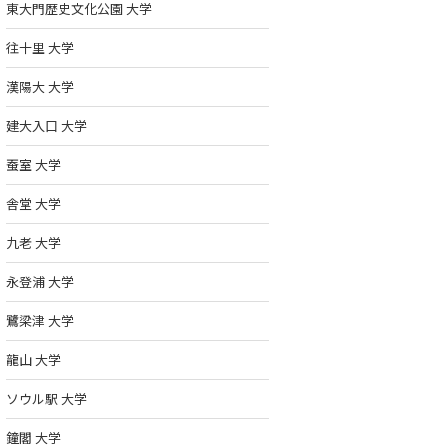
東大門歴史文化公園 大学
往十里 大学
漢陽大 大学
建大入口 大学
蚕室 大学
舎堂 大学
九老 大学
永登浦 大学
鷺梁津 大学
龍山 大学
ソウル駅 大学
鐘閣 大学