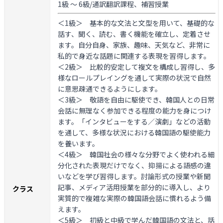
1級 ～ 6級/通訳翻訳課程、補習授業
＜1級＞
基本的な文法と文型を用いて、基礎的な
話す、聞く、読む、書く機能を確立し、定着させ
ます。自分自身、家族、趣味、天気など、非常に
私的で身近な話題に関連する表現を習得します。
＜2級＞
比較的安定して複文を構成し習得し、多
様なロールプレイングを通して実際の状況で自然
に意思疎通できるようにします。
＜3級＞
敬語を自由に駆使でき、韓国人との日常
会話に無理なく参加できる程度の能力を身につけ
ます。「インタビューをする／演劇」などの活動
を通して、多様な状況における韓国語の駆使能力
を養います。
＜4級＞
韓国社会の様々な分野でよく使われる細
分化された表現だけでなく、抑揚による語感の違
いなどを学び習得します。討論形式の授業や新聞
記事、メディア活用授業を部分的に導入し、より
クラス
実質的で複雑な実際の韓国語会話に慣れるよう備
えます。
＜5級＞
初級と中級で学んだ韓国語の文法と、話