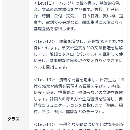
＜Level 1＞
ハングルの読み書き、基礎的な発
音、文章の基本構造を学びます。挨拶、自己紹
介、時間・日付・天気、一日の日課、買い物、道
案内、電話での会話など、韓国生活に必須となる
基礎会話を習得します。
＜Level 2＞
語彙を増やし、正確な発音と表現を
身につけます。単文や重文などの文章構造を理解
します。敬語とタメ口（パンマル）を区別して使
い分け、基本的な意思表現や友人作りができるレ
ベルを目指します。
＜Level 3＞
流暢な発音を追求し、日常生活にお
ける感覚や感情を表現する語彙を学びます基础。
使役・受身、推量表現、連体形などの文法を理解
します。韓国人の考え方や生活習慣を理解し、自
然なコミュニケーションを目指します（約束、招
待、断り、謝罪、健康などのテーマ）。
クラス
＜Level 4＞
一般的な話題について自然な会話が