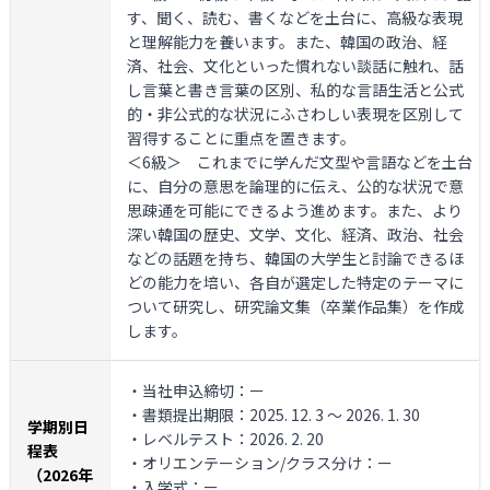
す、聞く、読む、書くなどを土台に、高級な表現
と理解能力を養います。また、韓国の政治、経
済、社会、文化といった慣れない談話に触れ、話
し言葉と書き言葉の区別、私的な言語生活と公式
的・非公式的な状況にふさわしい表現を区別して
習得することに重点を置きます。
＜6級＞
これまでに学んだ文型や言語などを土台
に、自分の意思を論理的に伝え、公的な状況で意
思疎通を可能にできるよう進めます。また、より
深い韓国の歴史、文学、文化、経済、政治、社会
などの話題を持ち、韓国の大学生と討論できるほ
どの能力を培い、各自が選定した特定のテーマに
ついて研究し、研究論文集（卒業作品集）を作成
します。
・当社申込締切：ー
・書類提出期限：2025. 12. 3 ～ 2026. 1. 30
学期別日
・レベルテスト：2026. 2. 20
程表
・オリエンテーション/クラス分け：ー
（2026年
・入学式：ー