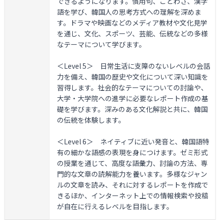
できるようになります。慣用句、ことわざ、漢字
語を学び、韓国人の思考方式への理解を深めま
す。ドラマや映画などのメディア教材や文化見学
を通じ、文化、スポーツ、芸能、伝統などの多様
なテーマについて学びます。
＜Level 5＞
日常生活に支障のないレベルの会話
力を備え、韓国の歴史や文化について深い知識を
習得します。社会的なテーマについての討論や、
大学・大学院への進学に必要なレポート作成の基
礎を学びます。深みのある文化解説と共に、韓国
の伝統を体験します。
＜Level 6＞
ネイティブに近い発音と、韓国語特
有の細かな語感の表現を身につけます。ゼミ形式
の授業を通じて、高度な語彙力、討論の方法、専
門的な文章の読解能力を養います。多様なジャン
ルの文章を読み、それに対するレポートを作成で
きるほか、インターネット上での情報検索や投稿
が自在に行えるレベルを目指します。