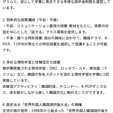
グラムと、安心して学業に専念できる多様な奨学金制度を運営して
います。
2. 効率的な授業構成（午前・午後）
・午前：コミュニケーション重視の授業: 教材をもとに、実際の対
話を中心とした「話せる」クラス環境を提供します。
・午後：選べる特別授業: 自分の興味に合わせて、韓国ドラマ、K-
POP、TOPIK対策などの特別授業を選択して受講することが可能
です。
3. 多彩な現地学習と体験型文化授業
毎学期実施される現地学習：DMZ、ロッテワールド、南怡島（ナ
ミソム）など、韓国の有名スポットを訪れる現地学習を学期に1回
実施しています。
体験型アクティビティ：韓国料理、テコンドー、K-POPダンスな
ど、体を動かしながら楽しく韓国文化に触れることができます。
4. 歴史ある「世界外国人韓国語弁論大会」の開催
交流の場の提供：1998年から始まった「世界外国人韓国語弁論大