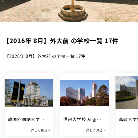
【2026年 8月】外大前 の学校一覧 17件
【2026年 8月】外大前 の学校一覧 17件
韓国外国語大学 한
世宗大学校 세종대
高麗大学
국외국어대학교
학교
학교
詳しく見る >
詳しく見る >