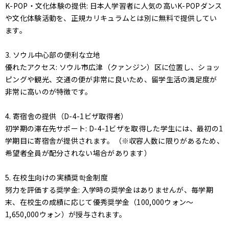
K-POP・文化体験の提供: 日本人学習者に人気の高いK-POPダンス
や文化体験活動を、正規カリキュラムとは別に無料で提供してい
ます。
3. ソウル中心部の便利な立地
優れたアクセス: ソウル市広津（クァンジン）区に位置し、ショッ
ピングや観光、交通の便が非常に良いため、留学生活の満足度が
非常に高いのが特徴です。
4. 寄宿舎の提供（D-4-1ビザ取得者）
初学期の滞在先サポート: D-4-1ビザを取得した学生には、最初の1
学期目に寄宿舎が提供されます。（※収容人数に限りがあるため、
希望者全員が配分されない場合があります）
5. 在校生向けの実績奨학金制度
努力を評価する奨学金: 入学時の奨学金はありませんが、毎学期
末、在校生の成績に応じて優秀奨学金（100,000ウォン〜
1,650,000ウォン）が授与されます。