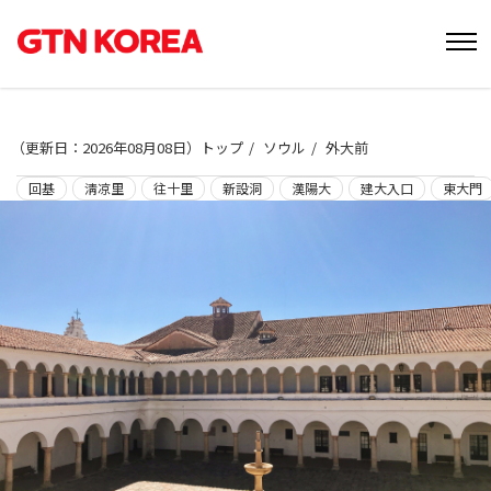
（
更新日：2026年08月08日
）
トップ
ソウル
外大前
回基
淸凉里
往十里
新設洞
漢陽大
建大入口
東大門