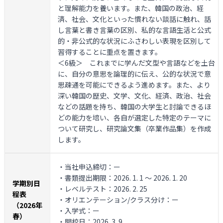
と理解能力を養います。また、韓国の政治、経
済、社会、文化といった慣れない談話に触れ、話
し言葉と書き言葉の区別、私的な言語生活と公式
的・非公式的な状況にふさわしい表現を区別して
習得することに重点を置きます。
＜6級＞
これまでに学んだ文型や言語などを土台
に、自分の意思を論理的に伝え、公的な状況で意
思疎通を可能にできるよう進めます。また、より
深い韓国の歴史、文学、文化、経済、政治、社会
などの話題を持ち、韓国の大学生と討論できるほ
どの能力を培い、各自が選定した特定のテーマに
ついて研究し、研究論文集（卒業作品集）を作成
します。
・当社申込締切：ー
・書類提出期限：2026. 1. 1 ～ 2026. 1. 20
学期別日
・レベルテスト：2026. 2. 25
程表
・オリエンテーション/クラス分け：ー
（2026年
・入学式：ー
春）
・開校日：2026. 3. 9