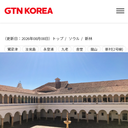
（
更新日：2026年08月08日
）
トップ
ソウル
新林
鷺梁津
汝矣島
永登浦
九老
舎堂
龍山
新村(2号線)