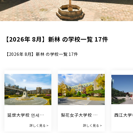
【2026年 8月】新林 の学校一覧 17件
【2026年 8月】新林 の学校一覧 17件
延世大学校 연세대
梨花女子大学校 이
西江大学
학교
화여자대학교
학교
詳しく見る >
詳しく見る >