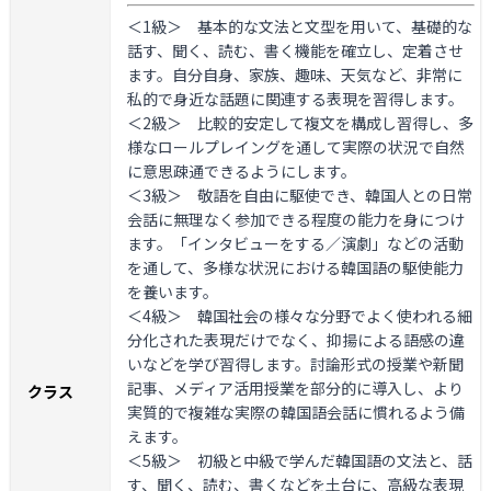
＜1級＞
基本的な文法と文型を用いて、基礎的な
話す、聞く、読む、書く機能を確立し、定着させ
ます。自分自身、家族、趣味、天気など、非常に
私的で身近な話題に関連する表現を習得します。
＜2級＞
比較的安定して複文を構成し習得し、多
様なロールプレイングを通して実際の状況で自然
に意思疎通できるようにします。
＜3級＞
敬語を自由に駆使でき、韓国人との日常
会話に無理なく参加できる程度の能力を身につけ
ます。「インタビューをする／演劇」などの活動
を通して、多様な状況における韓国語の駆使能力
を養います。
＜4級＞
韓国社会の様々な分野でよく使われる細
分化された表現だけでなく、抑揚による語感の違
いなどを学び習得します。討論形式の授業や新聞
記事、メディア活用授業を部分的に導入し、より
クラス
実質的で複雑な実際の韓国語会話に慣れるよう備
えます。
＜5級＞
初級と中級で学んだ韓国語の文法と、話
す、聞く、読む、書くなどを土台に、高級な表現