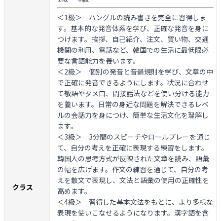
＜1級＞
ハングルの読み書きを完全に習得しま
す。基本的な発音体系を学び、正確な発音を身に
つけます。挨拶、自己紹介、注文、買い物、交通
機関の利用、電話など、韓国での生活に最低限必
要な言語能力を養います。
＜2級＞
個別の発音と音韻規則を学び、文章の中
で正確に発音できるようにします。状況に合わせ
て敬語やタメ口、間接話法などを使い分ける能力
を養います。日常の身近な問題を解決できるレベ
ルの会話力を身につけ、簡単な生活文化を理解し
ます。
＜3級＞
3分間のスピーチやロールプレーを通じ
て、自分の考えを正確に表現する練習をします。
韓国人の思考方式が反映された文章を読み、語彙
の幅を広げます。作文の練習を通じて、自分の考
えを散文で表現し、文法と語彙の使用の正確性を
クラス
高めます。
＜4級＞
習得した基本文法をもとに、より多様な
表現を使いこなせるようになります。漢字語を含