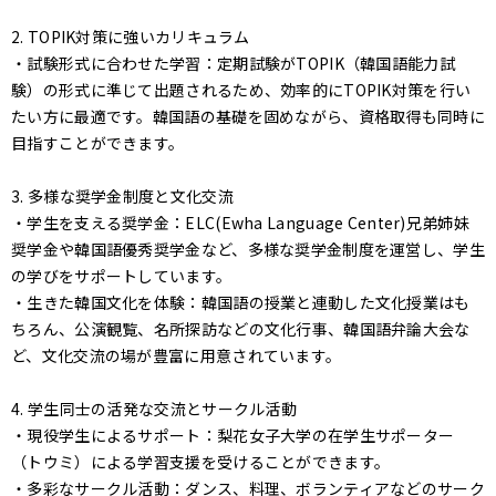
2. TOPIK対策に強いカリキュラム
・試験形式に合わせた学習：定期試験がTOPIK（韓国語能力試
験）の形式に準じて出題されるため、効率的にTOPIK対策を行い
たい方に最適です。韓国語の基礎を固めながら、資格取得も同時に
目指すことができます。
3. 多様な奨学金制度と文化交流
・学生を支える奨学金：ELC(Ewha Language Center)兄弟姉妹
奨学金や韓国語優秀奨学金など、多様な奨学金制度を運営し、学生
の学びをサポートしています。
・生きた韓国文化を体験：韓国語の授業と連動した文化授業はも
ちろん、公演観覧、名所探訪などの文化行事、韓国語弁論大会な
ど、文化交流の場が豊富に用意されています。
4. 学生同士の活発な交流とサークル活動
・現役学生によるサポート：梨花女子大学の在学生サポーター
（トウミ）による学習支援を受けることができます。
・多彩なサークル活動：ダンス、料理、ボランティアなどのサーク