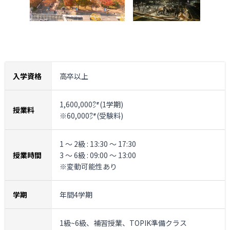
入学資格
高卒以上
1,600,000㌆(1学期)
授業料
※60,000㌆(受験料)
1 ～ 2級 : 13:30 ～ 17:30
授業時間
3 ～ 6級 : 09:00 ～ 13:00
※変動可能性あり
学期
年間4学期
1級~6級、補習授業、TOPIK準備クラス