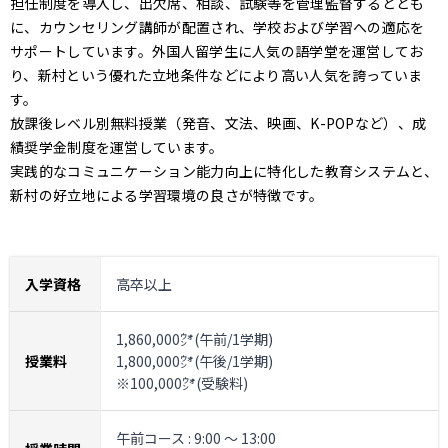
担任制度を導入し、出欠席、相談、試験等を管理監督するととも
に、カウンセリング講師が配置され、学校および学習への適応を
サポートしています。外国人留学生に人気の語学堂を運営してお
り、新村という優れた立地条件などにより高い人気を誇っていま
す。
放課後レベル別無料授業（発音、文法、映画、K-POPなど）、成
績奨学金制度を運営しています。
実践的なコミュニケーション能力向上に特化した教育システムと、
新村の好立地による学習環境の良さが特徴です。
入学資格
高卒以上
1,860,000㌆(午前/1学期)
授業料
1,800,000㌆(午後/1学期)
※100,000㌆(受験料)
午前コース : 9:00 ～ 13:00