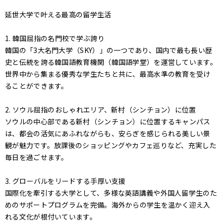
延世大学で叶える最高の留学生活
1. 韓国屈指の名門校で学ぶ誇り
韓国の「3大名門大学（SKY）」の一つであり、国内で最も長い歴
史と伝統を誇る韓国語教育機関（韓国語学堂）を運営しています。
世界中から集まる優秀な学生たちと共に、最高水準の教育を受け
ることができます。
2. ソウル屈指のおしゃれエリア、新村（シンチョン）に位置
ソウルの中心部である新村（シンチョン）に位置するキャンパス
は、都会の活気にあふれながらも、安らぎを感じられる美しい景
観が魅力です。放課後のショッピングやカフェ巡りなど、充実した
毎日を過ごせます。
3. グローバルをリードする手厚い支援
国際化を牽引する大学として、多様な英語講義や外国人留学生のた
めのサポートプログラムを完備。海外からの学生を温かく迎え入
れる文化が根付いています。