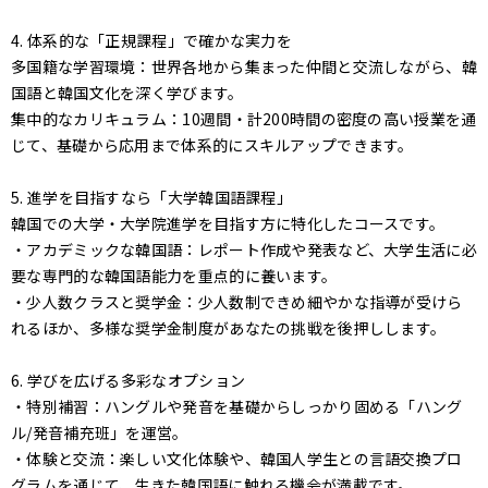
4. 体系的な「正規課程」で確かな実力を
多国籍な学習環境：世界各地から集まった仲間と交流しながら、韓
国語と韓国文化を深く学びます。
集中的なカリキュラム：10週間・計200時間の密度の高い授業を通
じて、基礎から応用まで体系的にスキルアップできます。
5. 進学を目指すなら「大学韓国語課程」
韓国での大学・大学院進学を目指す方に特化したコースです。
・アカデミックな韓国語：レポート作成や発表など、大学生活に必
要な専門的な韓国語能力を重点的に養います。
・少人数クラスと奨学金：少人数制できめ細やかな指導が受けら
れるほか、多様な奨学金制度があなたの挑戦を後押しします。
6. 学びを広げる多彩なオプション
・特別補習：ハングルや発音を基礎からしっかり固める「ハング
ル/発音補充班」を運営。
・体験と交流：楽しい文化体験や、韓国人学生との言語交換プロ
グラムを通じて、生きた韓国語に触れる機会が満載です。