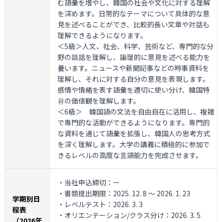
む語彙を増やし、韓国の社会や文化に対する理解
を深めます。日常的なテーマについて具体的な意
見を述べることができ、比較的長い文章や対話も
理解できるようになります。
＜5級＞
人文、社会、科学、芸術など、専門的な分
野の談話を理解し、論理的に意見を述べる能力を
養います。ニュースや新聞記事などの時事資料を
理解し、それに対する自分の意見を表現します。
感情や情緒を表す語彙を適切に使い分け、韓国特
유の価値観を理解します。
＜6級＞
韓国語の文法を自由自在に活用し、複雑
で専門的な活動ができるようになります。専門的
な資料を通じて語彙を拡張し、韓国人の思考方式
を深く理解します。大学の講義に積極的に参加で
きるレベルの高度な言語能力を完成させます。
・当社申込締切：ー
・書類提出期限：2025. 12. 8 ～ 2026. 1. 23
学期別日
・レベルテスト：2026. 3. 3
程表
・オリエンテーション/クラス分け：2026. 3. 5
（2026年