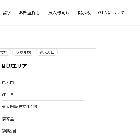
留学
お部屋探し
法人様向け
掲示板
GTNについて
市庁
ソウル駅
建大入口
周辺エリア
東大門
往十里
東大門歴史文化公園
淸凉里
鍾路5街