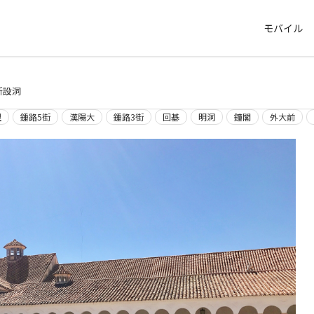
モバイル
新設洞
里
鍾路5街
漢陽大
鍾路3街
回基
明洞
鐘閣
外大前