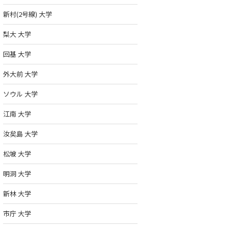
新村(2号線) 大学
梨大 大学
回基 大学
外大前 大学
ソウル 大学
慶煕大学校 경희대
漢陽大学校 한양대
建国大学校 건
학교
학교
학교
江南 大学
詳しく見る >
詳しく見る >
詳し
汝矣島 大学
松坡 大学
明洞 大学
新林 大学
市庁 大学