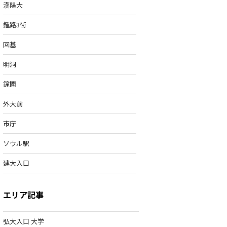
漢陽大
鍾路3街
回基
明洞
鐘閣
外大前
市庁
ソウル駅
建大入口
エリア記事
弘大入口 大学