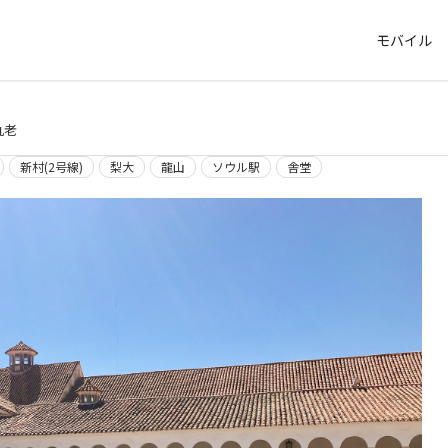
モバイル
九老
新村(2号線)
梨大
龍山
ソウル駅
舎堂