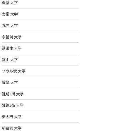
蚕室 大学
舎堂 大学
九老 大学
永登浦 大学
鷺梁津 大学
龍山 大学
ソウル駅 大学
鐘閣 大学
鍾路3街 大学
鍾路5街 大学
東大門 大学
新設洞 大学