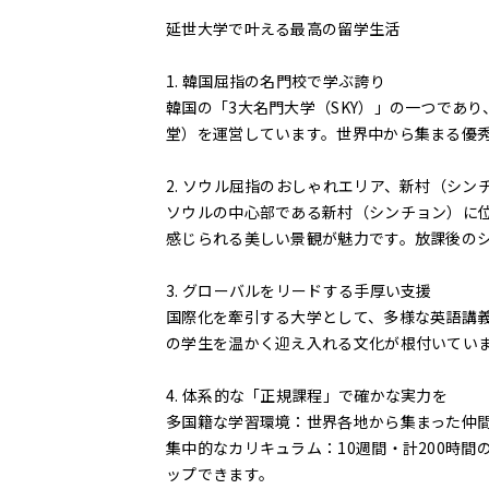
延世大学で叶える最高の留学生活
1. 韓国屈指の名門校で学ぶ誇り
韓国の「3大名門大学（SKY）」の一つであ
堂）を運営しています。世界中から集まる優
2. ソウル屈指のおしゃれエリア、新村（シン
ソウルの中心部である新村（シンチョン）に
感じられる美しい景観が魅力です。放課後の
3. グローバルをリードする手厚い支援
国際化を牽引する大学として、多様な英語講
の学生を温かく迎え入れる文化が根付いてい
4. 体系的な「正規課程」で確かな実力を
多国籍な学習環境：世界各地から集まった仲
集中的なカリキュラム：10週間・計200時
ップできます。