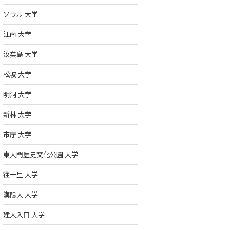
ソウル 大学
江南 大学
汝矣島 大学
松坡 大学
明洞 大学
中央大学校 중앙대
弘益大学校 홍익대
明知大学校 명
학교
학교
학교
新林 大学
詳しく見る >
詳しく見る >
詳し
市庁 大学
東大門歴史文化公園 大学
往十里 大学
漢陽大 大学
建大入口 大学