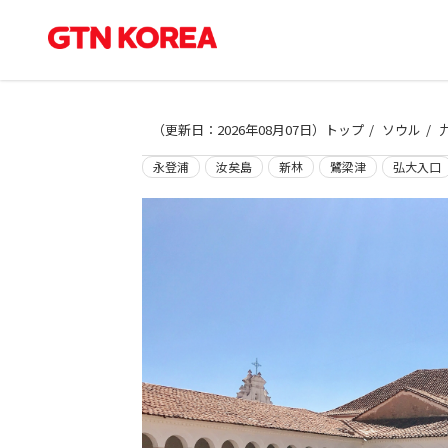
（
更新日：2026年08月07日
）
トップ
ソウル
永登浦
汝矣島
新林
鷺梁津
弘大入口