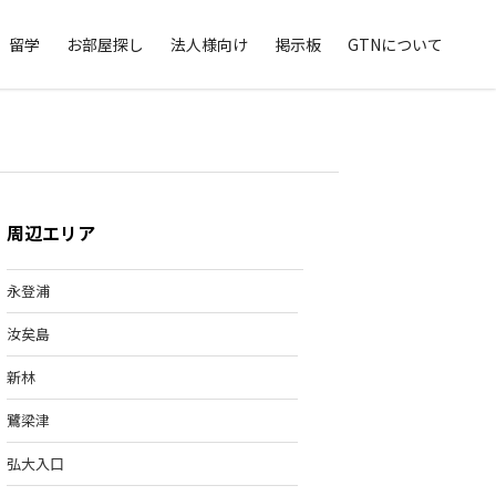
留学
お部屋探し
法人様向け
掲示板
GTNについて
周辺エリア
永登浦
汝矣島
新林
鷺梁津
弘大入口