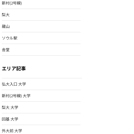
新村(2号線)
梨大
龍山
ソウル駅
舎堂
エリア記事
弘大入口 大学
新村(2号線) 大学
梨大 大学
回基 大学
外大前 大学