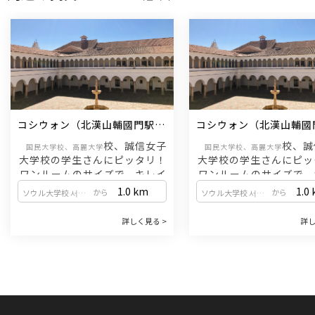
国際化を牽引する大学として、多様な英語
す。
・生きた韓国文化を体験：韓国語
営し、学生の学びをサポートして
講義や外国人留学生のためのサポートプロ
連動した文化授業はもちろん、公
グラムを完備。海外からの学生を温かく迎
名所探訪などの文化行事、韓国語
え入れる文化が根付いています。
など、文化交流の場が豊富に用意
4. 体系的な「正規課程」で確かな実力を
4. 学生同士の活発な交流とサ
多国籍な学習環境：世界各地から集まった
・現役学生によるサポート：梨花
仲間と交流しながら、韓国語と韓国文化を
の在学生サポーター（トウミ）に
深く学びます。
支援を受けることがで
集中的なカリキュラム：10週間・計200時
・多彩なサークル活動：ダンス、
コシウォン（北漢山輔國門駅 / 
コシウォン（北漢山輔國門駅
間の密度の高い授業を通じて、基礎から応
ランティアなどのサークルを通じ
牛耳新設線）
牛耳新設線）
用まで体系的にスキルアップできます。
な国籍の学生と交流し、一生の思
校、誠信女子
校、誠
国民大学校、高麗大学
国民大学校、高麗大学
ることがで
大学校の学生さんにピッタリ！
大学校の学生さんにピッ
5. 進学を目指すなら「大学韓国語課程」
5. 梨花ならではの特別
ワンルームのサイズで、キレイ
ワンルームのサイズで、
韓国での大学・大学院進学を目指す方に特
・梨花感謝フェスティバル：秋に
なコシウォンをご紹介いたしま
なコシウォンをご紹介い
1.0
km
1.0
から
から
化したコースです。
謝祭を記念したフェスティバルが
ソウル大学校 서울대학교
ソウル大学校 서울대학교
す。
・アカデミックな韓国語：レポート作成や
ます。歌やダンスを披露するコン
発表など、大学生活に必要な専門的な韓国
行われ、学生たちが一丸となって
詳しく見る >
詳し
管理費（電気・水道）が家賃に含まれてお
管理費（電気・水道）が家賃に含
語能力を重点的に養います。
る特別な行
ります。
・少人数クラスと奨学金：少人数制できめ
※床暖房：0時から翌日の午前9時まで
※床暖房：0時から翌日の午
細やかな指導が受けられるほか、多様な奨
学金制度があなたの挑戦を後押しします。
保証金1,000万ウォン／家賃75
保証金1,000万ウォン／
万ウォン
万
6. 学びを広げる多彩なオプション
または
・特別補習：ハングルや発音を基礎からし