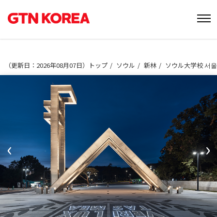
（
更新日：2026年08月07日
）
トップ
ソウル
新林
ソウル大学校 서
‹
›