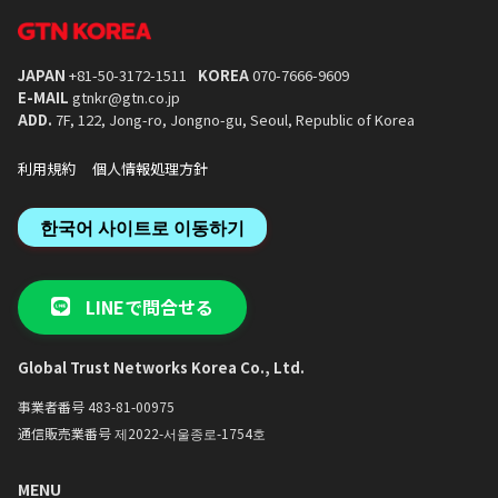
保証金500万ウォン／家賃80万
保証金500万ウォン／家
っかり固める「ハングル/発音補充班」を
ウォン
運営。
相談可能！
相談
・体験と交流：楽しい文化体験や、韓国人
JAPAN
+81-50-3172-1511
KOREA
070-7666-9609
学生との言語交換プログラムを通じて、生
E-MAIL
gtnkr@gtn.co.jp
きた韓国語に触れる機会が満載です。
ADD.
7F, 122, Jong-ro, Jongno-gu, Seoul, Republic of Korea
・単位認定：6単位の認定が可能です。
（※所属大学の規定により異なります）
利用規約
個人情報処理方針
한국어 사이트로 이동하기
LINEで問合せる
Global Trust Networks Korea Co., Ltd.
事業者番号 483-81-00975
通信販売業番号 제2022-서울종로-1754호
MENU