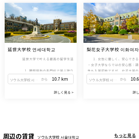
延世大学校 연세대학교
梨花女子大学校 이화여
교
延世大学で叶える最高の留学生活
1. 女性に優しく、安心でき
・女子大学ならではの安心感：語
1. 韓国屈指の名門校で学ぶ誇り
性も入学可能ですが、女子大学の
韓国の「3大名門大学（SKY）」の一つで
ス内にあるため、女性の比率が高
10.7
km
10.6
から
から
ソウル大学校 서울대학교
ソウル大学校 서울대학교
あり、国内で最も長い歴史と伝統を誇る韓
生にとっても安全で体系的な教育
国語教育機関（韓国語学堂）を運営してい
っています。女性一人での留学で
2. TOPIK対策に強いカ
詳しく見る >
詳し
ます。世界中から集まる優秀な学生たちと
・試験形式に合わせた学習：定
て学ぶことがで
2. ソウル屈指のおしゃれエリア、新村（シ
共に、最高水準の教育を受けることができ
TOPIK（韓国語能力試験）の形
ンチョン）に位置
ます。
出題されるため、効率的にTOPI
ソウルの中心部である新村（シンチョン）
いたい方に最適です。韓国語の基
に位置するキャンパスは、都会の活気にあ
ながら、資格取得も同時に目指す
3. 多様な奨学金制度
ふれながらも、安らぎを感じられる美しい
・学生を支える奨学金：ELC(
景観が魅力です。放課後のショッピングや
Language Center)兄弟姉妹
周辺の賃貸
もっと見る
カフェ巡りなど、充実した毎日を過ごせま
3. グローバルをリードする手厚い支援
語優秀奨学金など、多様な奨学金
ソウル大学校 서울대학교