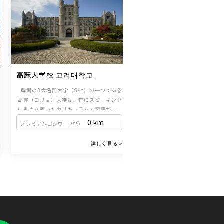
相談可能！
相
高麗大学校 고려대학교
慶煕大学校 경희대학교
韓国の3大名門大学（SKY）の一つである
韓国屈指の名門私立大学であり
高麗（コリョ）大学は、特にスピーキング
ら絶大な人気を誇る一流
に重点を置いたカリキュラムで定評があり
ます。
1. 留学生に特化した教育プロ
0 km
0 
から
から
プレミアムコシウォン（新設洞駅 / 1・2号線）
プレミアムコシウォン（新設洞駅 / 1・2号線）
1. スピーキング重視のカリキュラムと国際
的な環境
オーダーメイド教育：外国人留
詳しく見る >
詳
・会話中心の学習：実際に「話せる」よう
に最適化された教育プログラム
になることを目的とした、スピーキング中
て学業に専念できる多様な奨学
心の授業構成が特徴です。
営し
・多様な国籍が集まるクラス編成: 特定の
2. 効率的な授業構成（
国籍に偏らないよう配慮してクラスを構成
・午前：コミュニケーション重視
しています。世界中の留学生と交流しなが
教材をもとに、実際の対話を
ら、自然に韓国語を使う機会を増やしま
「話せる」クラス環境を提
2. 教室を飛び出して体験する韓国文化
す。
・午後：選べる特別授業: 自分
・レベル別の文化体験：公演鑑賞など、ク
わせて、韓国ドラマ、K-POP、T