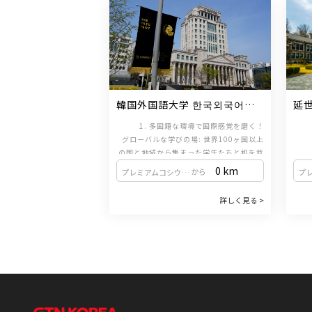
韓国外国語大学 한국외국어대
延
학교
1. 多国籍な環境で国際感覚を磨く！
グローバルな学びの場: 世界100ヶ国以上
の国と地域から集まった学生たちと机を並
べ、多様な国籍の友達と一緒に学びます。
韓
0 km
から
プレミアムコシウォン（新設洞駅 / 1・2号線）
多国籍なクラス編成と、留学生のための特
あり
2. コミュニケーションを重視した実践的な
別なプログラムを通じて、国際感覚を養う
国語
詳しく見る >
ことができます。
韓国語教育
ます
話せる力が身につく: コミュニケーション
2.
共に
中心の韓国語教育に、多様な韓国文化体験
活動を組み合わせた授業を提供していま
ソウ
す。学んだ韓国語をすぐに実践で使えるよ
に位
3. イベント＆体験活動で韓国留学を満喫！
うに、生きた会話力を育成します。独自の
ふれ
勉強だけではありません！思い出に残るイ
レベル別教材: 教育院が独自に開発したレ
景観
ベル別教材を使用しています。学習者のレ
ベントや楽しい体験が盛りだくさんです。
カフ
・文化エキスポ：各国の留学生が自国の文
ベルと目標に合わせた最適化された教材
国際