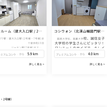
ルーム（建大入口駅 / 2号
コシウォン（北漢山輔國門駅 / 
・7号線）
牛耳新設線）
校、誠信女子
寄り駅：建大入口駅 (2号線・7号線)ま
国民大学校、高麗大学
大学校の学生さんにピッタリ！
で徒歩約15分
ワンルームのサイズで、キレイ
                    ジャヤン駅(7号線)まで徒歩
約7分
なコシウォンをご紹介いたしま
5.9
km
4.0
km
から
から
プレミアムコシウォン（新設洞駅 / 1・2号線）
プレミアムコシウォン（新設洞駅 / 1・2号線）
す。
詳しく見る >
詳しく見る >
管理費（電気・水道）が家賃に含まれてお
ります。
※床暖房：0時から翌日の午前9時まで
保証金1,000万ウォン／家賃75
万ウォン
または
保証金500万ウォン／家賃80万
1・2号線）
ウォン