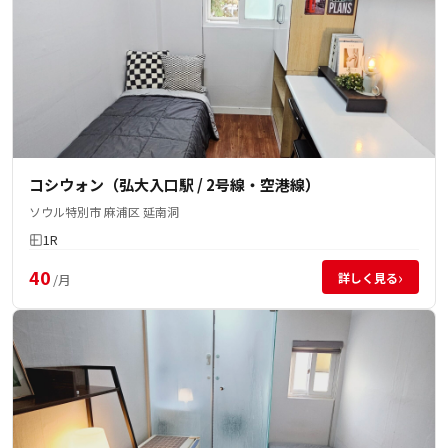
コシウォン（弘大入口駅 / 2号線・空港線）
ソウル特別市 麻浦区 延南洞
1R
40
›
詳しく見る
/月