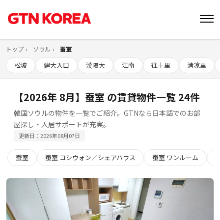
トップ
ソウル
蚕室
松坡
建大入口
漢陽大
江南
往十里
淸凉里
【2026年 8月】蚕室 の賃貸物件一覧 24件
韓国ソウルの物件を一覧でご紹介。GTNなら日本語でのお部
屋探し・入居サポートが充実。
更新日：2026年08月07日
蚕室
蚕室 コシウォン／シェアハウス
蚕室 ワンルーム