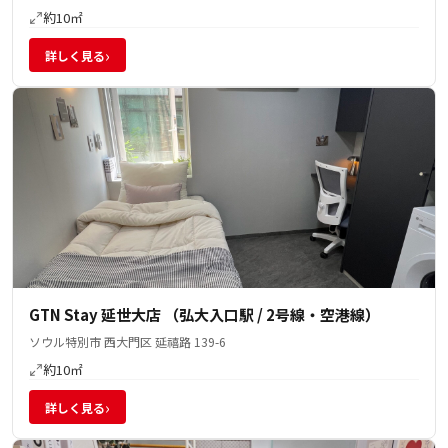
約10㎡
›
詳しく見る
GTN Stay 延世大店 （弘大入口駅 / 2号線・空港線）
ソウル特別市 西大門区 延禧路 139-6
約10㎡
›
詳しく見る