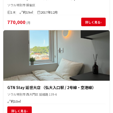
ソウル特別市 銅雀区
1 R
約19㎡
2017年12月
770,000
›
詳しく見る
/月
GTN Stay 延世大店 （弘大入口駅 / 2号線・空港線）
ソウル特別市 西大門区 延禧路 139-6
約10㎡
›
詳しく見る