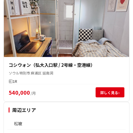
コシウォン（弘大入口駅 / 2号線・空港線）
ソウル特別市 麻浦区 延南洞
1R
540,000
›
詳しく見る
/月
周辺エリア
松坡