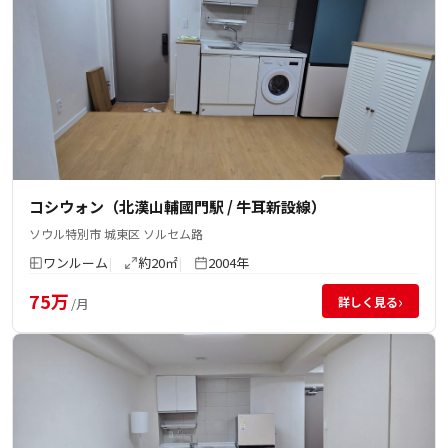
コシウォン（北漢山輔國門駅 / 牛耳新設線）
ソウル特別市 城東区 ソルセム路
ワンルーム
約20㎡
2004年
75万
›
詳しく見る
/月