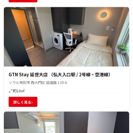
GTN Stay 延世大店 （弘大入口駅 / 2号線・空港線）
ソウル特別市 西大門区 延禧路 139-6
約10㎡
›
詳しく見る