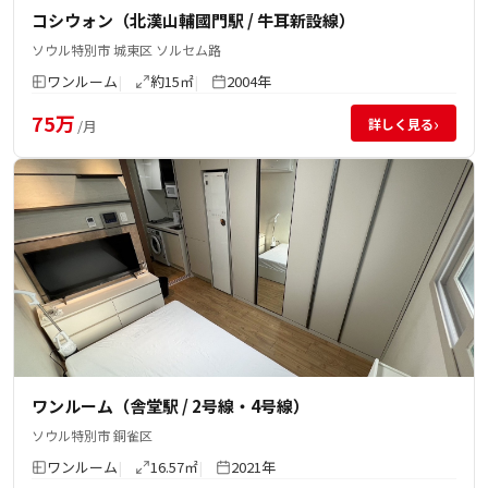
コシウォン（北漢山輔國門駅 / 牛耳新設線）
ソウル特別市 城東区 ソルセム路
ワンルーム
約15㎡
2004年
75万
›
詳しく見る
/月
ワンルーム（舎堂駅 / 2号線・4号線）
ソウル特別市 銅雀区
ワンルーム
16.57㎡
2021年