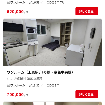
ワンルーム
16.53㎡
2015年 7月
620,000
›
詳しく見る
/月
ワンルーム（上鳳駅 / 7号線・京義中央線）
ソウル特別市 中浪区 上鳳洞
ワンルーム
13.35㎡
2018年
700,000
›
詳しく見る
/月