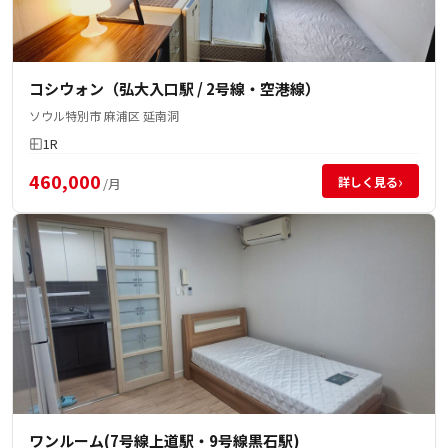
コシウォン（弘大入口駅 / 2号線・空港線）
ソウル特別市 麻浦区 延南洞
1R
460,000
›
詳しく見る
/月
ワンルーム(7号線上道駅・9号線黒石駅)