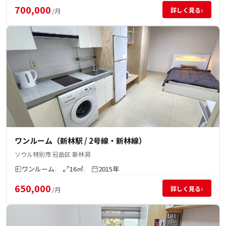
700,000
›
詳しく見る
/月
ワンルーム（新林駅 / 2号線・新林線）
ソウル特別市 冠岳区 新林洞
ワンルーム
16㎡
2015年
650,000
›
詳しく見る
/月