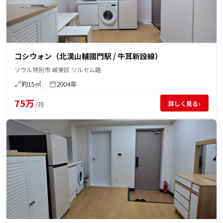
コシウォン（北漢山輔國門駅 / 牛耳新設線）
ソウル特別市 城東区 ソルセム路
約15㎡
2004年
75万
›
詳しく見る
/月