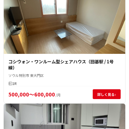
コシウォン・ワンルーム型シェアハウス（回基駅 / 1号
線）
ソウル特別市 東大門区
1R
500,000～600,000
›
詳しく見る
/月