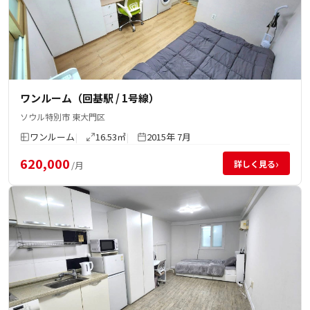
ワンルーム（回基駅 / 1号線）
ソウル特別市 東大門区
ワンルーム
16.53㎡
2015年 7月
620,000
›
詳しく見る
/月