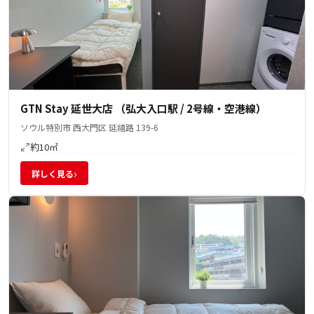
GTN Stay 延世大店 （弘大入口駅 / 2号線・空港線）
ソウル特別市 西大門区 延禧路 139-6
約10㎡
›
詳しく見る