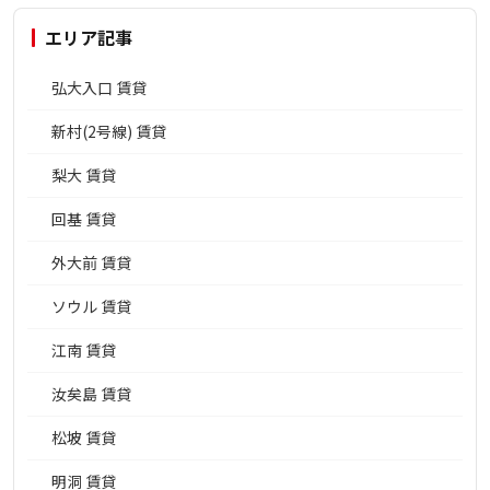
エリア記事
弘大入口 賃貸
新村(2号線) 賃貸
梨大 賃貸
回基 賃貸
外大前 賃貸
ソウル 賃貸
江南 賃貸
汝矣島 賃貸
松坡 賃貸
明洞 賃貸