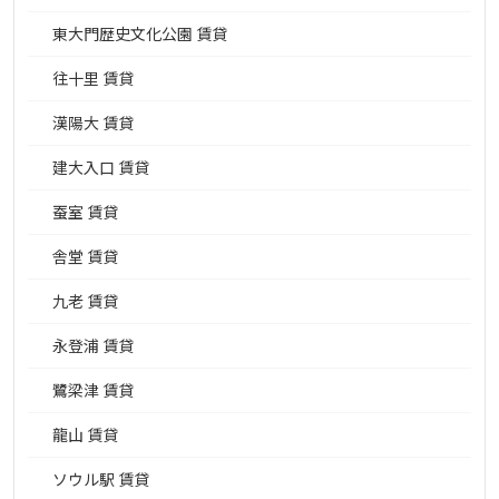
東大門歴史文化公園 賃貸
往十里 賃貸
漢陽大 賃貸
建大入口 賃貸
蚕室 賃貸
舎堂 賃貸
九老 賃貸
永登浦 賃貸
鷺梁津 賃貸
龍山 賃貸
ソウル駅 賃貸