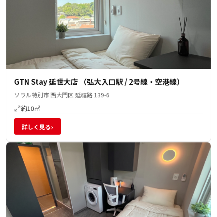
GTN Stay 延世大店 （弘大入口駅 / 2号線・空港線）
ソウル特別市 西大門区 延禧路 139-6
約10㎡
›
詳しく見る