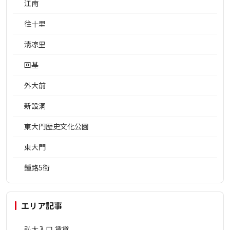
江南
往十里
淸凉里
回基
外大前
新設洞
東大門歴史文化公園
東大門
鍾路5街
エリア記事
弘大入口 賃貸