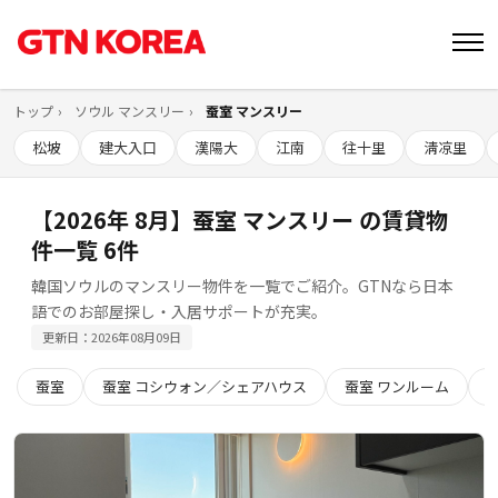
トップ
ソウル マンスリー
蚕室 マンスリー
松坡
建大入口
漢陽大
江南
往十里
淸凉里
【2026年 8月】蚕室 マンスリー の賃貸物
件一覧 6件
韓国ソウルのマンスリー物件を一覧でご紹介。GTNなら日本
語でのお部屋探し・入居サポートが充実。
更新日：2026年08月09日
蚕室
蚕室 コシウォン／シェアハウス
蚕室 ワンルーム