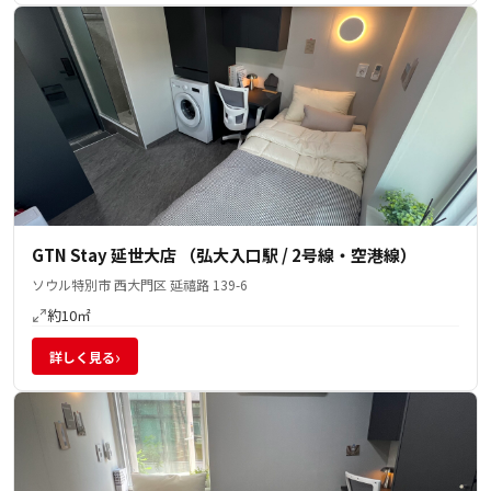
GTN Stay 延世大店 （弘大入口駅 / 2号線・空港線）
ソウル特別市 西大門区 延禧路 139-6
約10㎡
›
詳しく見る