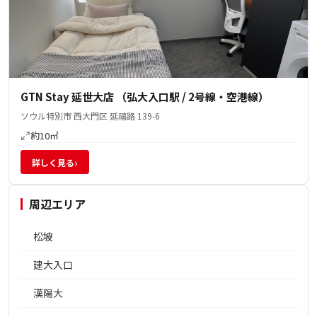
GTN Stay 延世大店 （弘大入口駅 / 2号線・空港線）
ソウル特別市 西大門区 延禧路 139-6
約10㎡
›
詳しく見る
周辺エリア
松坡
建大入口
漢陽大