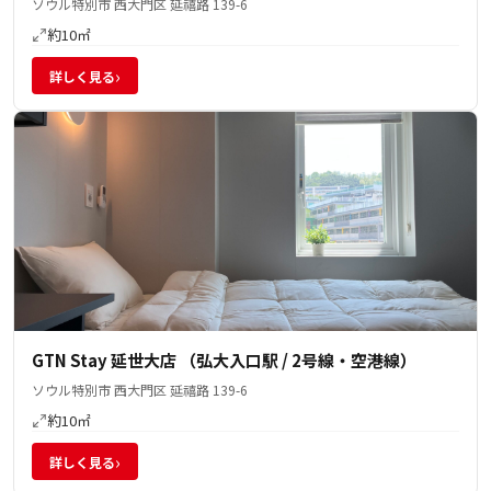
ソウル特別市 西大門区 延禧路 139-6
約10㎡
›
詳しく見る
GTN Stay 延世大店 （弘大入口駅 / 2号線・空港線）
ソウル特別市 西大門区 延禧路 139-6
約10㎡
›
詳しく見る