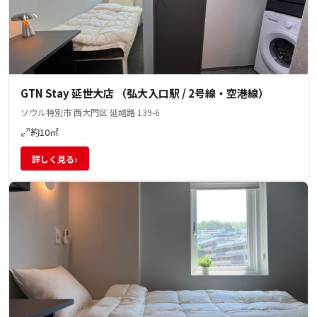
GTN Stay 延世大店 （弘大入口駅 / 2号線・空港線）
ソウル特別市 西大門区 延禧路 139-6
約10㎡
›
詳しく見る