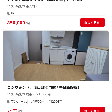
ソウル特別市 東大門区
1R
850,000
›
詳しく見る
/月
コシウォン（北漢山輔國門駅 / 牛耳新設線）
ソウル特別市 城東区 ソルセム路
ワンルーム
約20㎡
2004年
75万
›
詳しく見る
/月