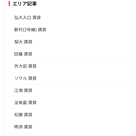
エリア記事
弘大入口 賃貸
新村(2号線) 賃貸
梨大 賃貸
回基 賃貸
外大前 賃貸
ソウル 賃貸
江南 賃貸
汝矣島 賃貸
松坡 賃貸
明洞 賃貸