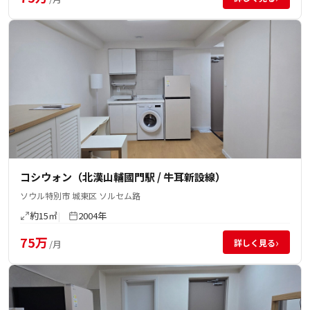
コシウォン（北漢山輔國門駅 / 牛耳新設線）
ソウル特別市 城東区 ソルセム路
約15㎡
2004年
75万
›
詳しく見る
/月