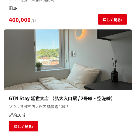
1R
460,000
›
詳しく見る
/月
GTN Stay 延世大店 （弘大入口駅 / 2号線・空港線）
ソウル特別市 西大門区 延禧路 139-6
約10㎡
›
詳しく見る