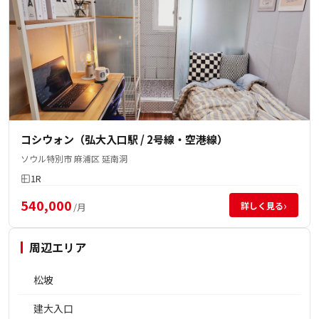
コシウォン（弘大入口駅 / 2号線・空港線）
ソウル特別市 麻浦区 延南洞
1R
540,000
›
詳しく見る
/月
周辺エリア
松坡
建大入口