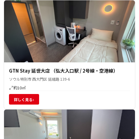
GTN Stay 延世大店 （弘大入口駅 / 2号線・空港線）
ソウル特別市 西大門区 延禧路 139-6
約10㎡
›
詳しく見る