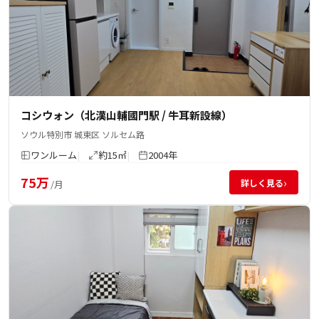
コシウォン（北漢山輔國門駅 / 牛耳新設線）
ソウル特別市 城東区 ソルセム路
ワンルーム
約15㎡
2004年
75万
›
詳しく見る
/月