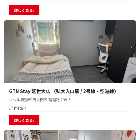
›
詳しく見る
GTN Stay 延世大店 （弘大入口駅 / 2号線・空港線）
ソウル特別市 西大門区 延禧路 139-6
約10㎡
›
詳しく見る