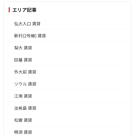
エリア記事
弘大入口 賃貸
新村(2号線) 賃貸
梨大 賃貸
回基 賃貸
外大前 賃貸
ソウル 賃貸
江南 賃貸
汝矣島 賃貸
松坡 賃貸
明洞 賃貸