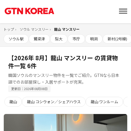
トップ
ソウル マンスリー
龍山 マンスリー
ソウル駅
鷺梁津
梨大
市庁
明洞
新村(2号線)
【2026年 8月】龍山 マンスリー の賃貸物
件一覧 6件
韓国ソウルのマンスリー物件を一覧でご紹介。GTNなら日本
語でのお部屋探し・入居サポートが充実。
更新日：2026年08月08日
龍山
龍山 コシウォン／シェアハウス
龍山 ワンルーム