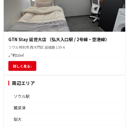
GTN Stay 延世大店 （弘大入口駅 / 2号線・空港線）
ソウル特別市 西大門区 延禧路 139-6
約10㎡
›
詳しく見る
周辺エリア
ソウル駅
鷺梁津
梨大