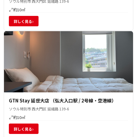
ソウル特別市 西大門区 延禧路 139-6
約10㎡
›
詳しく見る
GTN Stay 延世大店 （弘大入口駅 / 2号線・空港線）
ソウル特別市 西大門区 延禧路 139-6
約10㎡
›
詳しく見る