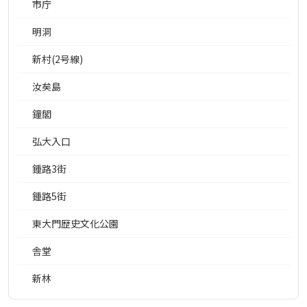
市庁
明洞
新村(2号線)
汝矣島
鐘閣
弘大入口
鍾路3街
鍾路5街
東大門歴史文化公園
舎堂
新林