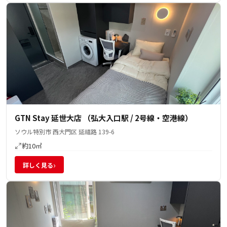
GTN Stay 延世大店 （弘大入口駅 / 2号線・空港線）
ソウル特別市 西大門区 延禧路 139-6
約10㎡
›
詳しく見る