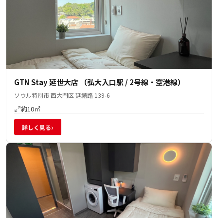
GTN Stay 延世大店 （弘大入口駅 / 2号線・空港線）
ソウル特別市 西大門区 延禧路 139-6
約10㎡
›
詳しく見る