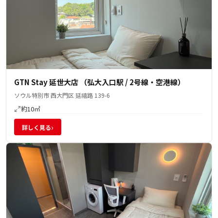
GTN Stay 延世大店 （弘大入口駅 / 2号線・空港線）
ソウル特別市 西大門区 延禧路 139-6
約10㎡
›
詳しく見る