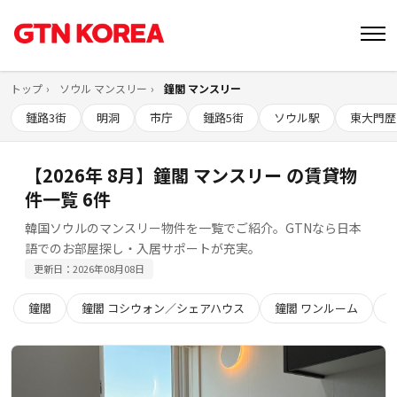
トップ
ソウル マンスリー
鐘閣 マンスリー
鍾路3街
明洞
市庁
鍾路5街
ソウル駅
東大門歴
【2026年 8月】鐘閣 マンスリー の賃貸物
件一覧 6件
韓国ソウルのマンスリー物件を一覧でご紹介。GTNなら日本
語でのお部屋探し・入居サポートが充実。
更新日：2026年08月08日
鐘閣
鐘閣 コシウォン／シェアハウス
鐘閣 ワンルーム