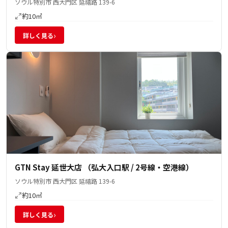
ソウル特別市 西大門区 延禧路 139-6
約10㎡
›
詳しく見る
GTN Stay 延世大店 （弘大入口駅 / 2号線・空港線）
ソウル特別市 西大門区 延禧路 139-6
約10㎡
›
詳しく見る