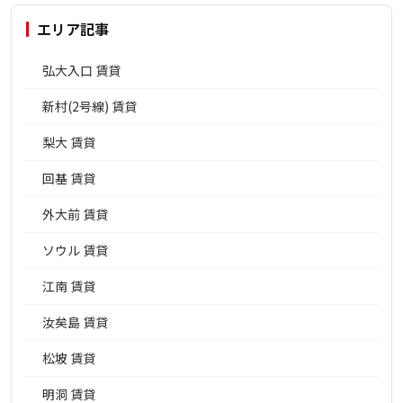
エリア記事
弘大入口 賃貸
新村(2号線) 賃貸
梨大 賃貸
回基 賃貸
外大前 賃貸
ソウル 賃貸
江南 賃貸
汝矣島 賃貸
松坡 賃貸
明洞 賃貸