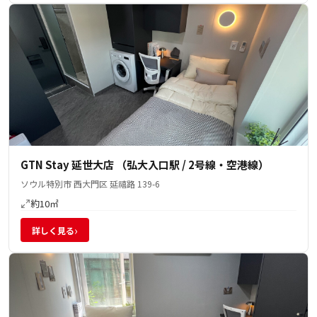
GTN Stay 延世大店 （弘大入口駅 / 2号線・空港線）
ソウル特別市 西大門区 延禧路 139-6
約10㎡
›
詳しく見る