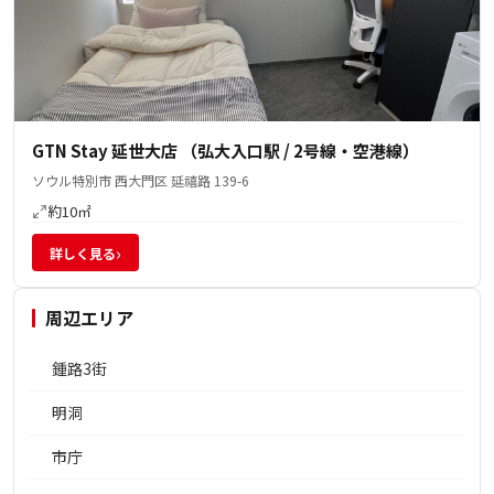
GTN Stay 延世大店 （弘大入口駅 / 2号線・空港線）
ソウル特別市 西大門区 延禧路 139-6
約10㎡
›
詳しく見る
周辺エリア
鍾路3街
明洞
市庁