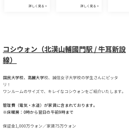
輔國門駅 / 牛耳新設
輔國門駅 / 牛耳新設
輔國門駅 
詳しく見る >
詳しく見る >
線）
線）
線）
コシウォン（北漢山輔國門駅 / 牛耳新設
線）
国民大学校、高麗大学
校、誠信女子大学校の学生さんにピッタ
リ！
ワンルームのサイズで、キレイなコシウォンをご紹介いたします。
管理費（電気・水道）が家賃に含まれております。
※床暖房：0時から翌日の午前9時まで
保証金1,000万ウォン／家賃75万ウォン