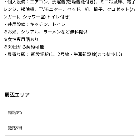
・個人設備：エアコン、洗濯機(乾燥機能付き)、ミニ冷蔵庫、電子
レンジ、掃除機、TVモニター、ベッド、机、椅子、クロゼット(ハ
ンガー)、シャワー室(トイレ付き)
・共用設備：キッチン、トイレ
※お米、シリアル、ラーメンなど無料提供
※女性専用階あり
※30日から契約可能
・最寄り駅： 新設洞駅(1、2号線・牛耳新設線)まで徒歩1分
周辺エリア
鍾路3街
鍾路5街