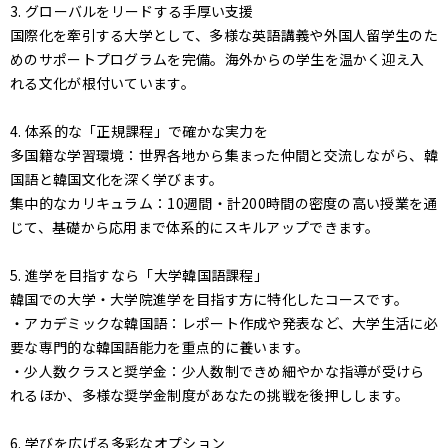
3. グローバルをリードする手厚い支援
国際化を牽引する大学として、多様な英語講義や外国人留学生のた
めのサポートプログラムを完備。海外からの学生を温かく迎え入
れる文化が根付いています。
4. 体系的な「正規課程」で確かな実力を
多国籍な学習環境：世界各地から集まった仲間と交流しながら、韓
国語と韓国文化を深く学びます。
集中的なカリキュラム：10週間・計200時間の密度の高い授業を通
じて、基礎から応用まで体系的にスキルアップできます。
5. 進学を目指すなら「大学韓国語課程」
韓国での大学・大学院進学を目指す方に特化したコースです。
・アカデミックな韓国語：レポート作成や発表など、大学生活に必
要な専門的な韓国語能力を重点的に養います。
・少人数クラスと奨学金：少人数制できめ細やかな指導が受けら
れるほか、多様な奨学金制度があなたの挑戦を後押しします。
6. 学びを広げる多彩なオプション