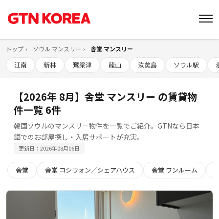
トップ
ソウル マンスリー
舎堂 マンスリー
江南
新林
鷺梁津
龍山
汝矣島
ソウル駅
【2026年 8月】舎堂 マンスリー の賃貸物
件一覧 6件
韓国ソウルのマンスリー物件を一覧でご紹介。GTNなら日本
語でのお部屋探し・入居サポートが充実。
更新日：2026年08月06日
舎堂
舎堂 コシウォン／シェアハウス
舎堂 ワンルーム