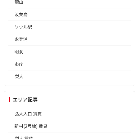
龍山
汝矣島
ソウル駅
永登浦
明洞
市庁
梨大
エリア記事
弘大入口 賃貸
新村(2号線) 賃貸
梨大 賃貸