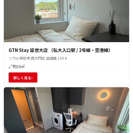
GTN Stay 延世大店 （弘大入口駅 / 2号線・空港線）
ソウル特別市 西大門区 延禧路 139-6
約10㎡
›
詳しく見る