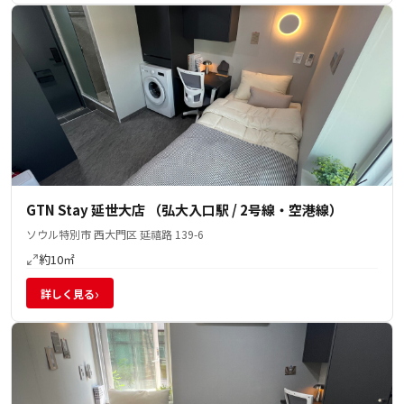
GTN Stay 延世大店 （弘大入口駅 / 2号線・空港線）
ソウル特別市 西大門区 延禧路 139-6
約10㎡
›
詳しく見る