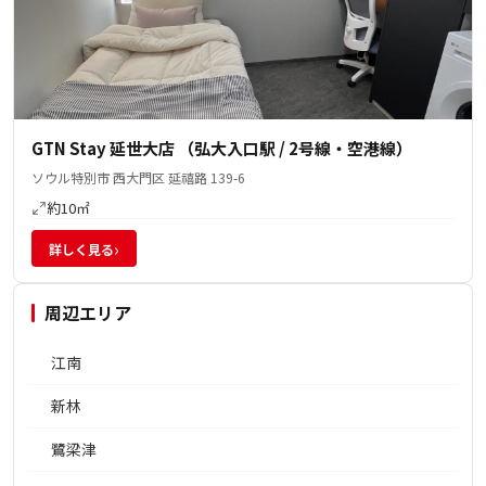
GTN Stay 延世大店 （弘大入口駅 / 2号線・空港線）
ソウル特別市 西大門区 延禧路 139-6
約10㎡
›
詳しく見る
周辺エリア
江南
新林
鷺梁津