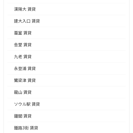
漢陽大 賃貸
建大入口 賃貸
蚕室 賃貸
舎堂 賃貸
九老 賃貸
永登浦 賃貸
鷺梁津 賃貸
龍山 賃貸
ソウル駅 賃貸
鐘閣 賃貸
鍾路3街 賃貸