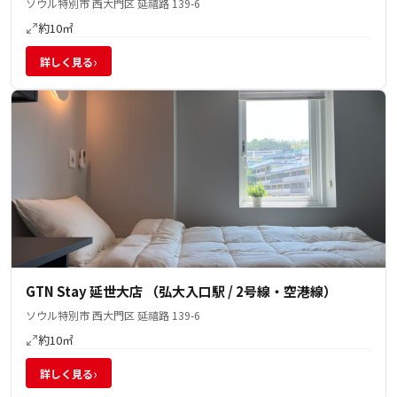
ソウル特別市 西大門区 延禧路 139-6
約10㎡
›
詳しく見る
GTN Stay 延世大店 （弘大入口駅 / 2号線・空港線）
ソウル特別市 西大門区 延禧路 139-6
約10㎡
›
詳しく見る