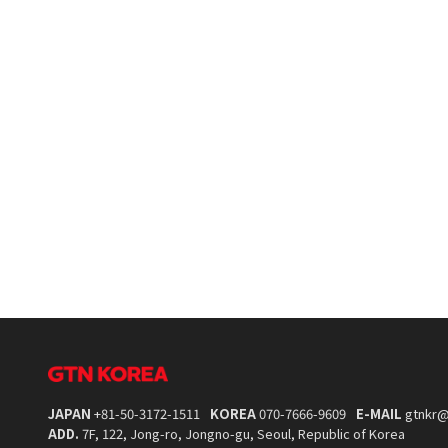
JAPAN
+81-50-3172-1511
KOREA
070-7666-9609
E-MAIL
gtnkr@
ADD.
7F, 122, Jong-ro, Jongno-gu, Seoul, Republic of Korea