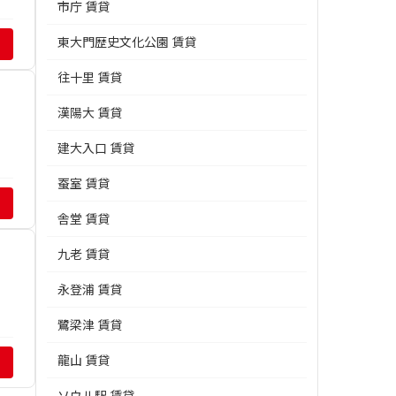
市庁 賃貸
東大門歴史文化公園 賃貸
往十里 賃貸
漢陽大 賃貸
建大入口 賃貸
蚕室 賃貸
舎堂 賃貸
九老 賃貸
永登浦 賃貸
鷺梁津 賃貸
龍山 賃貸
ソウル駅 賃貸