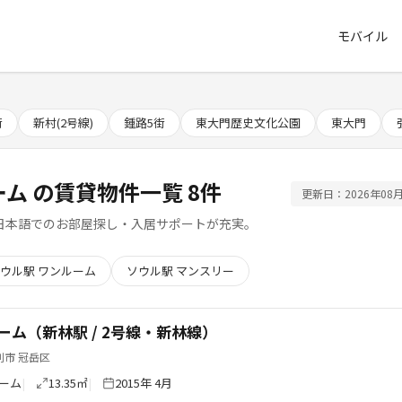
モバイル
街
新村(2号線)
鍾路5街
東大門歴史文化公園
東大門
ーム の賃貸物件一覧 8件
更新日：2026年08月
日本語でのお部屋探し・入居サポートが充実。
ウル駅 ワンルーム
ソウル駅 マンスリー
ーム（新林駅 / 2号線・新林線）
別市 冠岳区
ーム
13.35㎡
2015年 4月