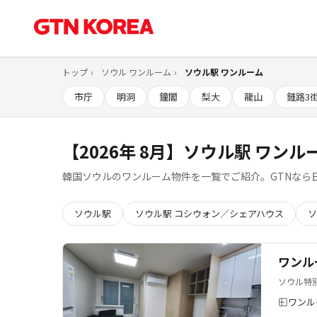
トップ
ソウル ワンルーム
ソウル駅 ワンルーム
市庁
明洞
鐘閣
梨大
龍山
鍾路3
【2026年 8月】ソウル駅 ワンル
韓国ソウルのワンルーム物件を一覧でご紹介。GTNなら
ソウル駅
ソウル駅 コシウォン／シェアハウス
ソ
ワンル
ソウル特
ワンル