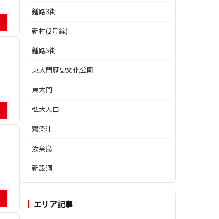
鍾路3街
新村(2号線)
鍾路5街
東大門歴史文化公園
東大門
弘大入口
鷺梁津
汝矣島
新設洞
エリア記事