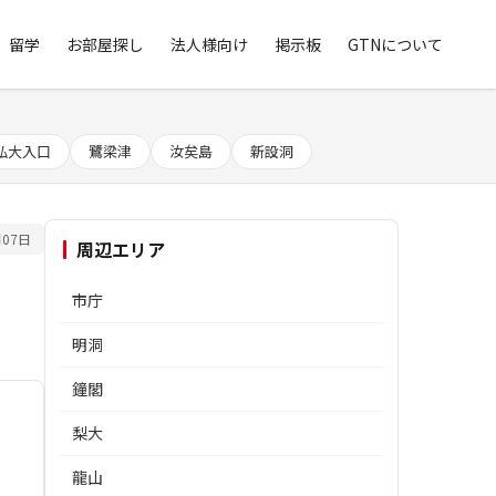
留学
お部屋探し
法人様向け
掲示板
GTNについて
弘大入口
鷺梁津
汝矣島
新設洞
07日
周辺エリア
市庁
明洞
鐘閣
梨大
龍山