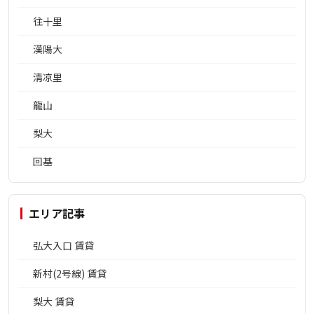
往十里
漢陽大
淸凉里
龍山
梨大
回基
エリア記事
弘大入口 賃貸
新村(2号線) 賃貸
梨大 賃貸