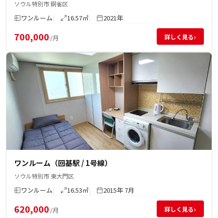
ソウル特別市 銅雀区
ワンルーム
16.57㎡
2021年
700,000
›
詳しく見る
/月
ワンルーム（回基駅 / 1号線）
ソウル特別市 東大門区
ワンルーム
16.53㎡
2015年 7月
620,000
›
詳しく見る
/月