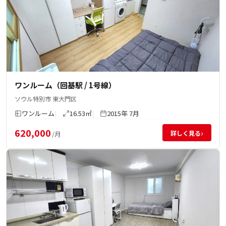
ワンルーム（回基駅 / 1号線）
ソウル特別市 東大門区
ワンルーム
16.53㎡
2015年 7月
620,000
›
詳しく見る
/月