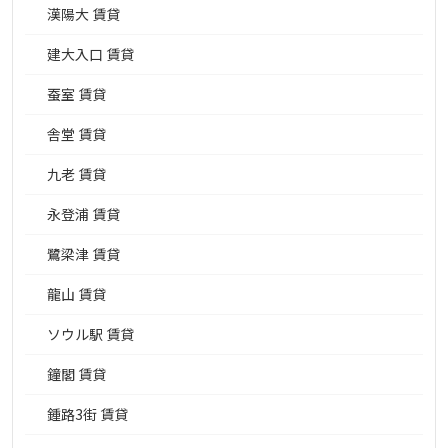
漢陽大 賃貸
建大入口 賃貸
蚕室 賃貸
舎堂 賃貸
九老 賃貸
永登浦 賃貸
鷺梁津 賃貸
龍山 賃貸
ソウル駅 賃貸
鐘閣 賃貸
鍾路3街 賃貸