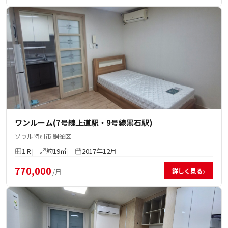
ワンルーム(7号線上道駅・9号線黒石駅)
ソウル特別市 銅雀区
1 R
約19㎡
2017年12月
770,000
›
詳しく見る
/月