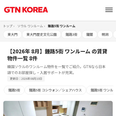
トップ
ソウル ワンルーム
鍾路5街 ワンルーム
東大門
東大門歴史文化公園
鍾路3街
鐘閣
明洞
【2026年 8月】鍾路5街 ワンルーム の賃貸
物件一覧 8件
韓国ソウルのワンルーム物件を一覧でご紹介。GTNなら日本
語でのお部屋探し・入居サポートが充実。
更新日：2026年08月10日
鍾路5街
鍾路5街 コシウォン／シェアハウス
鍾路5街 ワンル