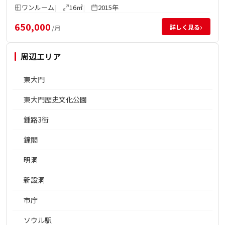
ワンルーム
16㎡
2015年
650,000
›
詳しく見る
/月
周辺エリア
東大門
東大門歴史文化公園
鍾路3街
鐘閣
明洞
新設洞
市庁
ソウル駅