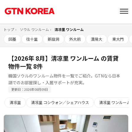
トップ
ソウル ワンルーム
淸凉里 ワンルーム
回基
往十里
新設洞
外大前
漢陽大
東大門
【2026年 8月】淸凉里 ワンルーム の賃貸
物件一覧 8件
韓国ソウルのワンルーム物件を一覧でご紹介。GTNなら日本
語でのお部屋探し・入居サポートが充実。
更新日：2026年08月09日
淸凉里
淸凉里 コシウォン／シェアハウス
淸凉里 ワンルーム