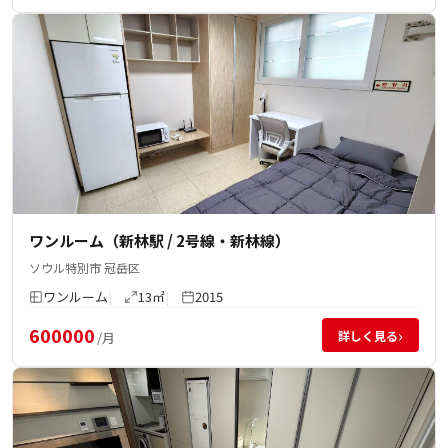
ワンルーム（新林駅 / 2号線・新林線）
ソウル特別市 冠岳区
ワンルーム
13㎡
2015
600000
›
詳しく見る
/月