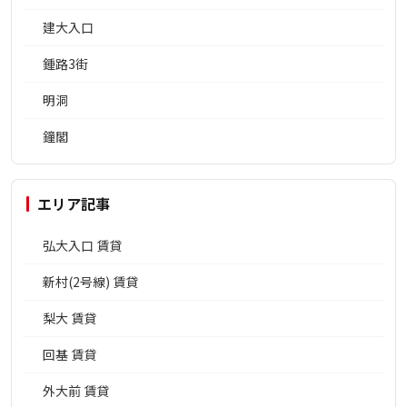
建大入口
鍾路3街
明洞
鐘閣
エリア記事
弘大入口 賃貸
新村(2号線) 賃貸
梨大 賃貸
回基 賃貸
外大前 賃貸