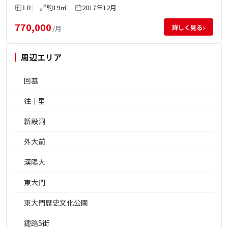
1 R
約19㎡
2017年12月
770,000
›
詳しく見る
/月
周辺エリア
回基
往十里
新設洞
外大前
漢陽大
東大門
東大門歴史文化公園
鍾路5街