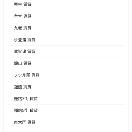
蚕室 賃貸
舎堂 賃貸
九老 賃貸
永登浦 賃貸
鷺梁津 賃貸
龍山 賃貸
ソウル駅 賃貸
鐘閣 賃貸
鍾路3街 賃貸
鍾路5街 賃貸
東大門 賃貸