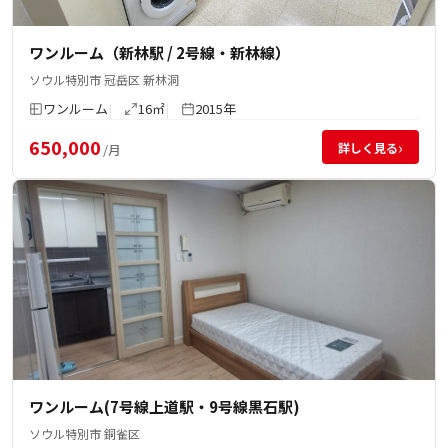
ワンルーム（新林駅 / 2号線・新林線）
ソウル特別市 冠岳区 新林洞
ワンルーム
16㎡
2015年
650,000
›
詳しく見る
/月
ワンルーム(7号線上道駅・9号線黒石駅)
ソウル特別市 銅雀区