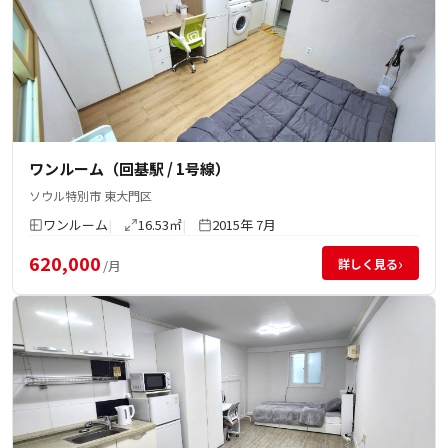
ワンルーム（回基駅 / 1号線）
ソウル特別市 東大門区
ワンルーム
16.53㎡
2015年 7月
620,000
›
詳しく見る
/月