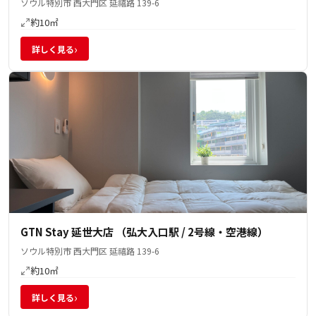
ソウル特別市 西大門区 延禧路 139-6
約10㎡
›
詳しく見る
GTN Stay 延世大店 （弘大入口駅 / 2号線・空港線）
ソウル特別市 西大門区 延禧路 139-6
約10㎡
›
詳しく見る