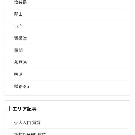
汝矣島
龍山
市庁
鷺梁津
鐘閣
永登浦
明洞
鍾路3街
エリア記事
弘大入口 賃貸
新村(2号線) 賃貸