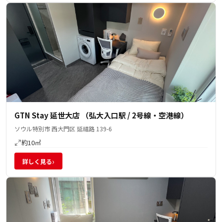
GTN Stay 延世大店 （弘大入口駅 / 2号線・空港線）
ソウル特別市 西大門区 延禧路 139-6
約10㎡
›
詳しく見る