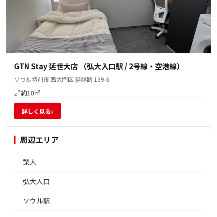
GTN Stay 延世大店 （弘大入口駅 / 2号線・空港線）
ソウル特別市 西大門区 延禧路 139-6
約10㎡
›
詳しく見る
周辺エリア
梨大
弘大入口
ソウル駅