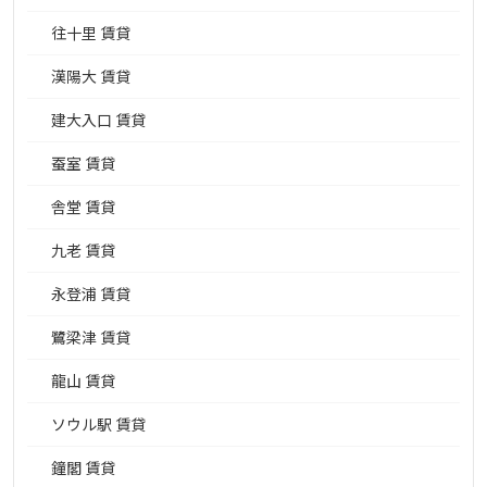
往十里 賃貸
漢陽大 賃貸
建大入口 賃貸
蚕室 賃貸
舎堂 賃貸
九老 賃貸
永登浦 賃貸
鷺梁津 賃貸
龍山 賃貸
ソウル駅 賃貸
鐘閣 賃貸