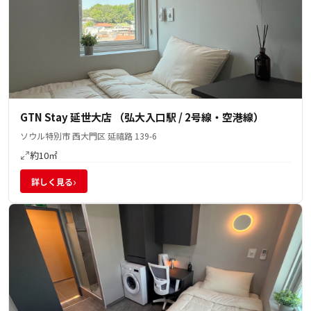
GTN Stay 延世大店 （弘大入口駅 / 2号線・空港線）
ソウル特別市 西大門区 延禧路 139-6
約10㎡
›
詳しく見る