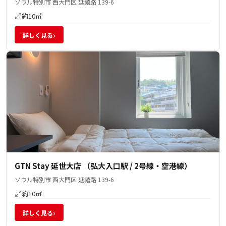
ソウル特別市 西大門区 延禧路 139-6
約10㎡
›
詳しく見る
GTN Stay 延世大店 （弘大入口駅 / 2号線・空港線）
ソウル特別市 西大門区 延禧路 139-6
約10㎡
›
詳しく見る