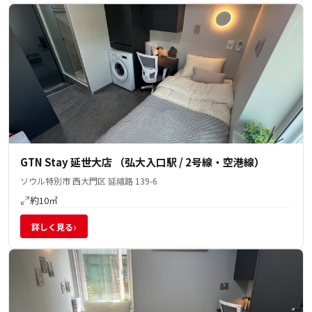
GTN Stay 延世大店 （弘大入口駅 / 2号線・空港線）
ソウル特別市 西大門区 延禧路 139-6
約10㎡
›
詳しく見る