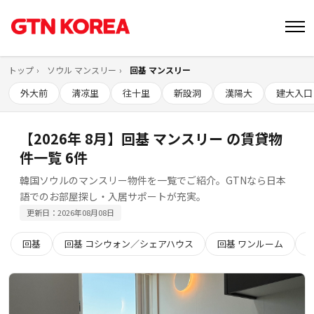
トップ
ソウル マンスリー
回基 マンスリー
外大前
淸凉里
往十里
新設洞
漢陽大
建大入口
【2026年 8月】回基 マンスリー の賃貸物
件一覧 6件
韓国ソウルのマンスリー物件を一覧でご紹介。GTNなら日本
語でのお部屋探し・入居サポートが充実。
更新日：2026年08月08日
回基
回基 コシウォン／シェアハウス
回基 ワンルーム