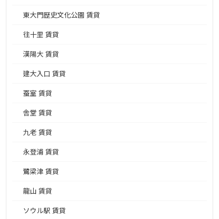
東大門歴史文化公園 賃貸
往十里 賃貸
漢陽大 賃貸
建大入口 賃貸
蚕室 賃貸
舎堂 賃貸
九老 賃貸
永登浦 賃貸
鷺梁津 賃貸
龍山 賃貸
ソウル駅 賃貸