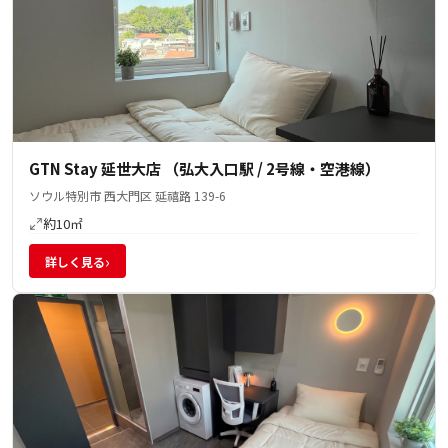
GTN Stay 延世大店 （弘大入口駅 / 2号線・空港線）
ソウル特別市 西大門区 延禧路 139-6
約10㎡
›
詳しく見る