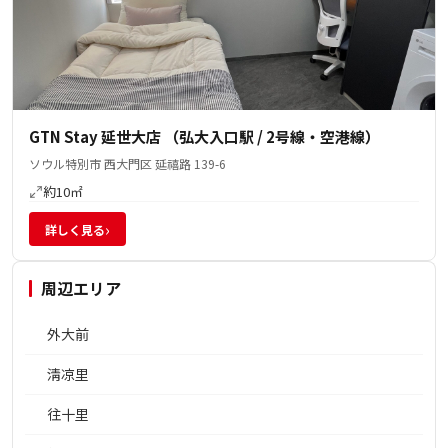
GTN Stay 延世大店 （弘大入口駅 / 2号線・空港線）
ソウル特別市 西大門区 延禧路 139-6
約10㎡
›
詳しく見る
周辺エリア
外大前
淸凉里
往十里