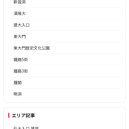
新設洞
漢陽大
建大入口
東大門
東大門歴史文化公園
鍾路5街
鍾路3街
鐘閣
明洞
エリア記事
弘大入口 賃貸